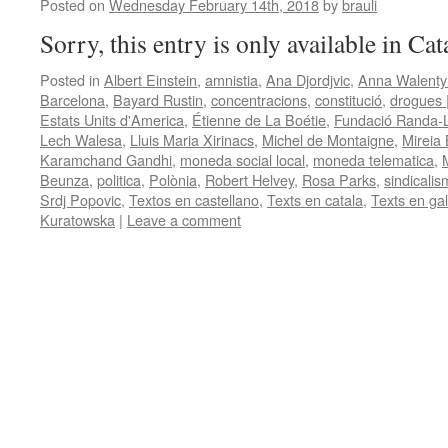
Posted on
Wednesday February 14th, 2018
by
brauli
Sorry, this entry is only available in Ca
Posted in
Albert Einstein
,
amnistia
,
Ana Djordjvic
,
Anna Walenty
Barcelona
,
Bayard Rustin
,
concentracions
,
constitució
,
drogues 
Estats Units d'America
,
Étienne de La Boétie
,
Fundació Randa-Ll
Lech Walesa
,
Lluis Maria Xirinacs
,
Michel de Montaigne
,
Mireia
Karamchand Gandhi
,
moneda social local
,
moneda telematica
,
Beunza
,
politica
,
Polònia
,
Robert Helvey
,
Rosa Parks
,
sindicali
Srdj Popovic
,
Textos en castellano
,
Texts en catala
,
Texts en gal
Kuratowska
|
Leave a comment