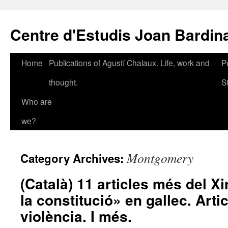
Skip
to
Centre d'Estudis Joan Bardin
content
Home
Publications of Agustí Chalaux. Life, work and
P
thought.
S
Who are
we?
Montgomery
Category Archives:
(Català) 11 articles més del Xi
la constitució» en gallec. Arti
violència. I més.