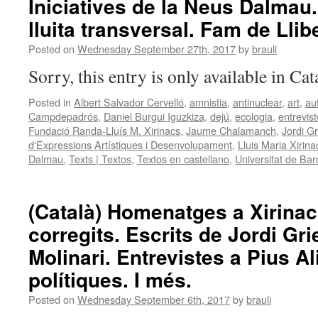
Iniciatives de la Neus Dalmau
lluita transversal. Fam de Llibe
Posted on
Wednesday September 27th, 2017
by
brauli
Sorry, this entry is only available in Ca
Posted in
Albert Salvador Cervelló
,
amnistia
,
antinuclear
,
art
,
au
Campdepadrós
,
Daniel Burgui Iguzkiza
,
dejú
,
ecologia
,
entrevis
Fundació Randa-Lluís M. Xirinacs
,
Jaume Chalamanch
,
Jordi Gr
d'Expressions Artístiques i Desenvolupament
,
Lluis Maria Xirina
Dalmau
,
Texts | Textos
,
Textos en castellano
,
Universitat de Bar
(Català) Homenatges a Xirinac
corregits. Escrits de Jordi Gri
Molinari. Entrevistes a Pius A
polítiques. I més.
Posted on
Wednesday September 6th, 2017
by
brauli