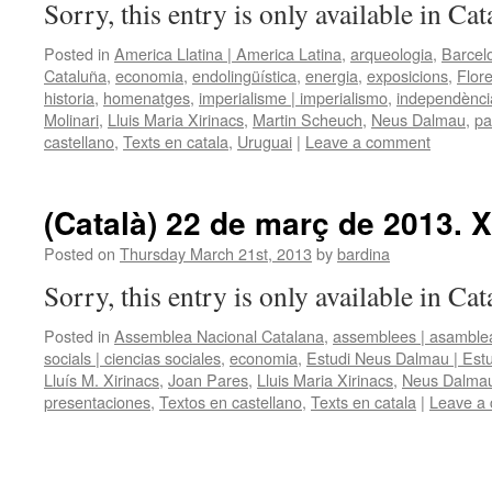
Sorry, this entry is only available in Ca
Posted in
America Llatina | America Latina
,
arqueologia
,
Barcel
Cataluña
,
economia
,
endolingüística
,
energia
,
exposicions
,
Flor
historia
,
homenatges
,
imperialisme | imperialismo
,
independènci
Molinari
,
Lluis Maria Xirinacs
,
Martin Scheuch
,
Neus Dalmau
,
pa
castellano
,
Texts en catala
,
Uruguai
|
Leave a comment
(Català) 22 de març de 2013. Xi
Posted on
Thursday March 21st, 2013
by
bardina
Sorry, this entry is only available in Ca
Posted in
Assemblea Nacional Catalana
,
assemblees | asamble
socials | ciencias sociales
,
economia
,
Estudi Neus Dalmau | Est
Lluís M. Xirinacs
,
Joan Pares
,
Lluis Maria Xirinacs
,
Neus Dalma
presentaciones
,
Textos en castellano
,
Texts en catala
|
Leave a