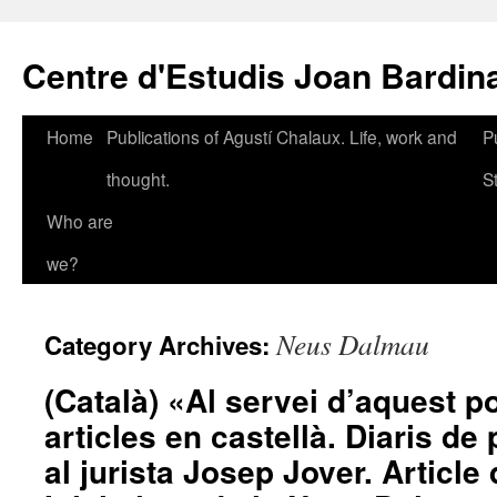
Skip
to
Centre d'Estudis Joan Bardin
content
Home
Publications of Agustí Chalaux. Life, work and
P
thought.
S
Who are
we?
Neus Dalmau
Category Archives:
(Català) «Al servei d’aquest po
articles en castellà. Diaris de
al jurista Josep Jover. Articl