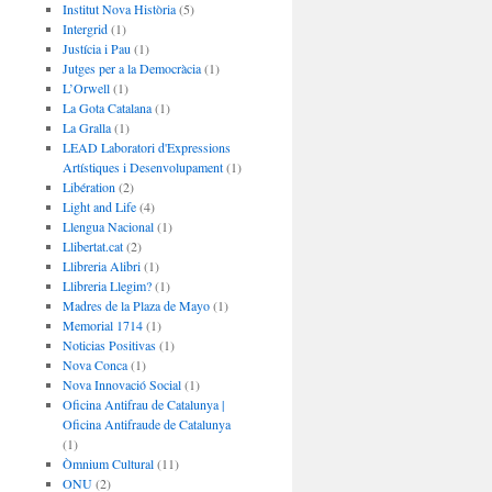
Institut Nova Història
(5)
Intergrid
(1)
Justícia i Pau
(1)
Jutges per a la Democràcia
(1)
L’Orwell
(1)
La Gota Catalana
(1)
La Gralla
(1)
LEAD Laboratori d'Expressions
Artístiques i Desenvolupament
(1)
Libération
(2)
Light and Life
(4)
Llengua Nacional
(1)
Llibertat.cat
(2)
Llibreria Alibri
(1)
Llibreria Llegim?
(1)
Madres de la Plaza de Mayo
(1)
Memorial 1714
(1)
Noticias Positivas
(1)
Nova Conca
(1)
Nova Innovació Social
(1)
Oficina Antifrau de Catalunya |
Oficina Antifraude de Catalunya
(1)
Òmnium Cultural
(11)
ONU
(2)