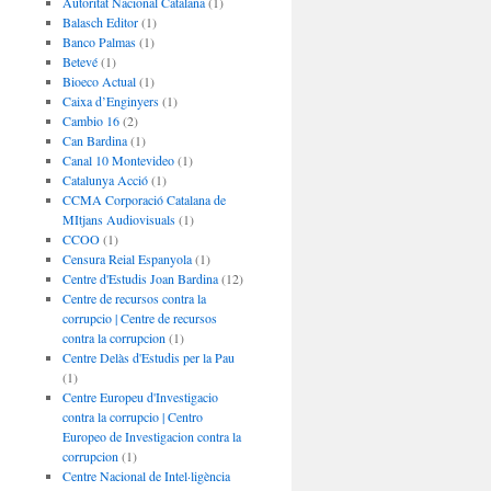
Autoritat Nacional Catalana
(1)
Balasch Editor
(1)
Banco Palmas
(1)
Betevé
(1)
Bioeco Actual
(1)
Caixa d’Enginyers
(1)
Cambio 16
(2)
Can Bardina
(1)
Canal 10 Montevideo
(1)
Catalunya Acció
(1)
CCMA Corporació Catalana de
MItjans Audiovisuals
(1)
CCOO
(1)
Censura Reial Espanyola
(1)
Centre d'Estudis Joan Bardina
(12)
Centre de recursos contra la
corrupcio | Centre de recursos
contra la corrupcion
(1)
Centre Delàs d'Estudis per la Pau
(1)
Centre Europeu d'Investigacio
contra la corrupcio | Centro
Europeo de Investigacion contra la
corrupcion
(1)
Centre Nacional de Intel·ligència