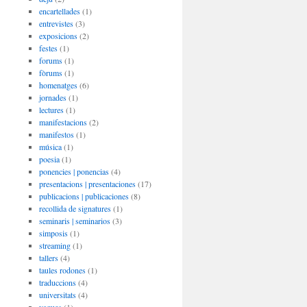
encartellades
(1)
entrevistes
(3)
exposicions
(2)
festes
(1)
forums
(1)
fòrums
(1)
homenatges
(6)
jornades
(1)
lectures
(1)
manifestacions
(2)
manifestos
(1)
música
(1)
poesia
(1)
ponencies | ponencias
(4)
presentacions | presentaciones
(17)
publicacions | publicaciones
(8)
recollida de signatures
(1)
seminaris | seminarios
(3)
simposis
(1)
streaming
(1)
tallers
(4)
taules rodones
(1)
traduccions
(4)
universitats
(4)