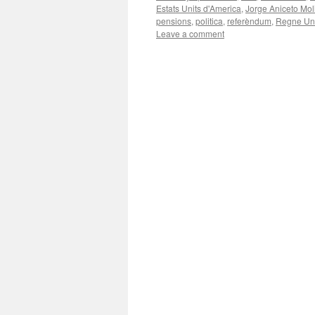
Estats Units d'America
,
Jorge Aniceto Mol
pensions
,
politica
,
referèndum
,
Regne Uni
Leave a comment