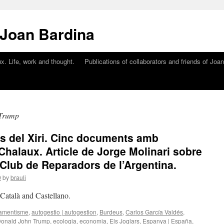
 Joan Bardina
x. Life, work and thought.
Publications of collaborators and friends of Joa
 Trump
és del Xiri. Cinc documents amb
Chalaux. Article de Jorge Molinari sobre
 Club de Reparadors de l’Argentina.
9
by
brauli
n Català and Castellano.
amentisme
,
autogestio | autogestion
,
Burdeus
,
Carlos García Valdés
,
onald John Trump
,
ecologia
,
economia
,
Els Joglars
,
Espanya | España
,