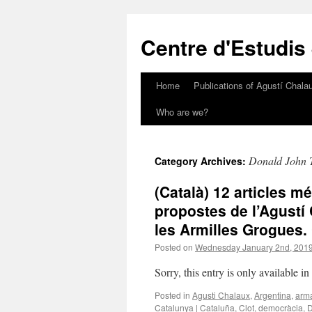
Skip
to
Centre d'Estudis
content
Home
Publications of Agustí Chalau
Who are we?
Donald John
Category Archives:
(Català) 12 articles m
propostes de l’Agustí 
les Armilles Grogues.
Posted on
Wednesday January 2nd, 201
Sorry, this entry is only available i
Posted in
Agusti Chalaux
,
Argentina
,
arm
Catalunya | Cataluña
,
Clot
,
democràcia
,
D