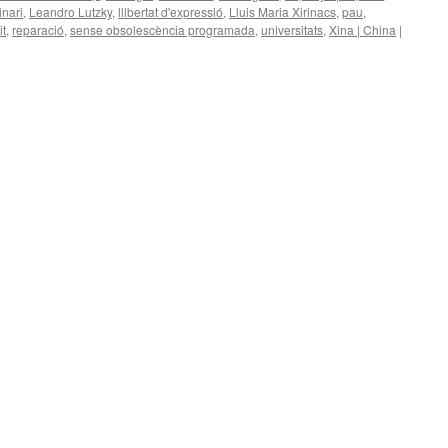
inari
,
Leandro Lutzky
,
llibertat d'expressió
,
Lluis Maria Xirinacs
,
pau
,
t
,
reparació
,
sense obsolescència programada
,
universitats
,
Xina | China
|