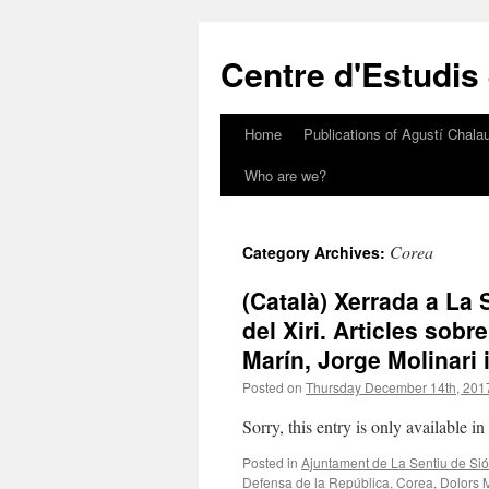
Skip
to
Centre d'Estudis
content
Home
Publications of Agustí Chalau
Who are we?
Corea
Category Archives:
(Català) Xerrada a La S
del Xiri. Articles sobr
Marín, Jorge Molinari i
Posted on
Thursday December 14th, 201
Sorry, this entry is only available i
Posted in
Ajuntament de La Sentiu de Sió
Defensa de la República
,
Corea
,
Dolors 