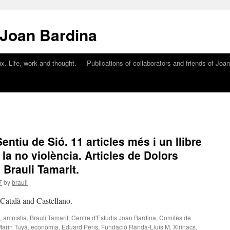
 Joan Bardina
x. Life, work and thought.
Publications of collaborators and friends of Joa
entiu de Sió. 11 articles més i un llibre
e la no violència. Articles de Dolors
 Brauli Tamarit.
7
by
brauli
n Català and Castellano.
,
amnistia
,
Brauli Tamarit
,
Centre d'Estudis Joan Bardina
,
Comitès de
Marin Tuyà
,
economia
,
Eduard Peris
,
Fundació Randa-Lluís M. Xirinacs
,