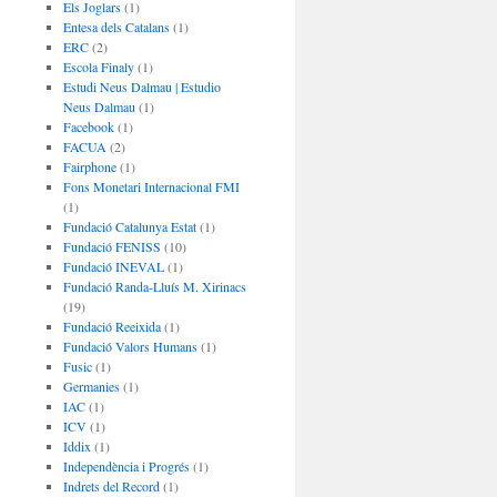
Els Joglars
(1)
Entesa dels Catalans
(1)
ERC
(2)
Escola Finaly
(1)
Estudi Neus Dalmau | Estudio
Neus Dalmau
(1)
Facebook
(1)
FACUA
(2)
Fairphone
(1)
Fons Monetari Internacional FMI
(1)
Fundació Catalunya Estat
(1)
Fundació FENISS
(10)
Fundació INEVAL
(1)
Fundació Randa-Lluís M. Xirinacs
(19)
Fundació Reeixida
(1)
Fundació Valors Humans
(1)
Fusic
(1)
Germanies
(1)
IAC
(1)
ICV
(1)
Iddix
(1)
Independència i Progrés
(1)
Indrets del Record
(1)