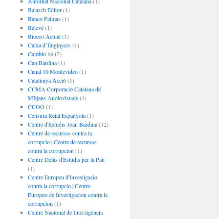
Autoritat Nacional Catalana
(1)
Balasch Editor
(1)
Banco Palmas
(1)
Betevé
(1)
Bioeco Actual
(1)
Caixa d’Enginyers
(1)
Cambio 16
(2)
Can Bardina
(1)
Canal 10 Montevideo
(1)
Catalunya Acció
(1)
CCMA Corporació Catalana de
MItjans Audiovisuals
(1)
CCOO
(1)
Censura Reial Espanyola
(1)
Centre d'Estudis Joan Bardina
(12)
Centre de recursos contra la
corrupcio | Centre de recursos
contra la corrupcion
(1)
Centre Delàs d'Estudis per la Pau
(1)
Centre Europeu d'Investigacio
contra la corrupcio | Centro
Europeo de Investigacion contra la
corrupcion
(1)
Centre Nacional de Intel·ligència