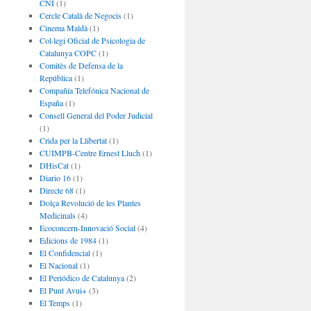
CNI
(1)
Cercle Català de Negocis
(1)
Cinema Maldà
(1)
Col·legi Oficial de Psicologia de
Catalunya COPC
(1)
Comitès de Defensa de la
República
(1)
Compañía Telefónica Nacional de
España
(1)
Consell General del Poder Judicial
(1)
Crida per la Llibertat
(1)
CUIMPB-Centre Ernest Lluch
(1)
DHisCat
(1)
Diario 16
(1)
Directe 68
(1)
Dolça Revolució de les Plantes
Medicinals
(4)
Ecoconcern-Innovació Social
(4)
Edicions de 1984
(1)
El Confidencial
(1)
El Nacional
(1)
El Periódico de Catalunya
(2)
El Punt Avui+
(3)
El Temps
(1)