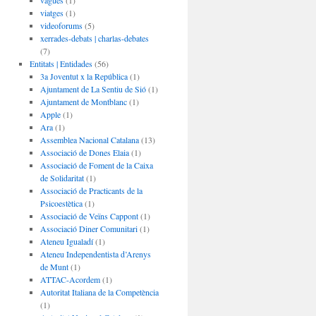
vagues
(1)
viatges
(1)
videoforums
(5)
xerrades-debats | charlas-debates
(7)
Entitats | Entidades
(56)
3a Joventut x la República
(1)
Ajuntament de La Sentiu de Sió
(1)
Ajuntament de Montblanc
(1)
Apple
(1)
Ara
(1)
Assemblea Nacional Catalana
(13)
Associació de Dones Elaia
(1)
Associació de Foment de la Caixa
de Solidaritat
(1)
Associació de Practicants de la
Psicoestètica
(1)
Associació de Veïns Cappont
(1)
Associació Diner Comunitari
(1)
Ateneu Igualadí
(1)
Ateneu Independentista d’Arenys
de Munt
(1)
ATTAC-Acordem
(1)
Autoritat Italiana de la Competència
(1)