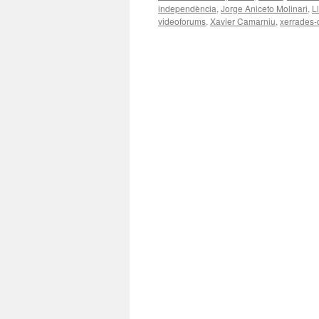
independència
,
Jorge Aniceto Molinari
,
L
videoforums
,
Xavier Camarniu
,
xerrades-