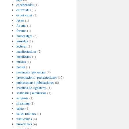
encartellades
(1)
entrevistes
(3)
exposicions
(2)
festes
(1)
forums
(1)
fòrums
(1)
homenatges
(6)
jornades
(1)
lectures
(1)
manifestacions
(2)
manifestos
(1)
música
(1)
poesia
(1)
ponencies | ponencias
(4)
presentacions | presentaciones
(17)
publicacions | publicaciones
(8)
recollida de signatures
(1)
seminaris | seminarios
(3)
simposis
(1)
streaming
(1)
tallers
(4)
taules rodones
(1)
traduccions
(4)
universitats
(4)