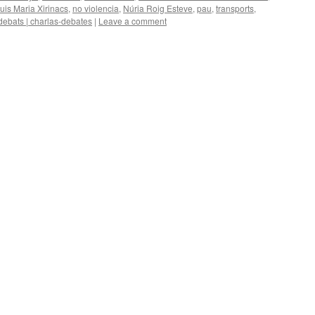
luis Maria Xirinacs
,
no violencia
,
Núria Roig Esteve
,
pau
,
transports
,
debats | charlas-debates
|
Leave a comment