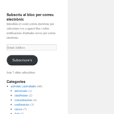
Subscriu al bloc per correu
electrònic
Introduïu el vostre correu electrònic per
subscriure-vos a aquest bloc i rebre
notificacions d'entrades noves per correu
electrònic.
Email
Address
Subscriure's
Join 7 other subscribers
Categories
activitats | actividades
(66)
aniversaris
(1)
cinefòrums
(2)
concentracions
(4)
conferencies
(3)
cursos
(7)
dejú
(2)