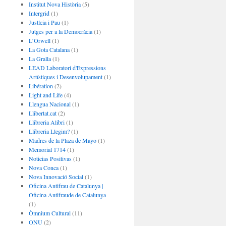
Institut Nova Història
(5)
Intergrid
(1)
Justícia i Pau
(1)
Jutges per a la Democràcia
(1)
L’Orwell
(1)
La Gota Catalana
(1)
La Gralla
(1)
LEAD Laboratori d'Expressions
Artístiques i Desenvolupament
(1)
Libération
(2)
Light and Life
(4)
Llengua Nacional
(1)
Llibertat.cat
(2)
Llibreria Alibri
(1)
Llibreria Llegim?
(1)
Madres de la Plaza de Mayo
(1)
Memorial 1714
(1)
Noticias Positivas
(1)
Nova Conca
(1)
Nova Innovació Social
(1)
Oficina Antifrau de Catalunya |
Oficina Antifraude de Catalunya
(1)
Òmnium Cultural
(11)
ONU
(2)