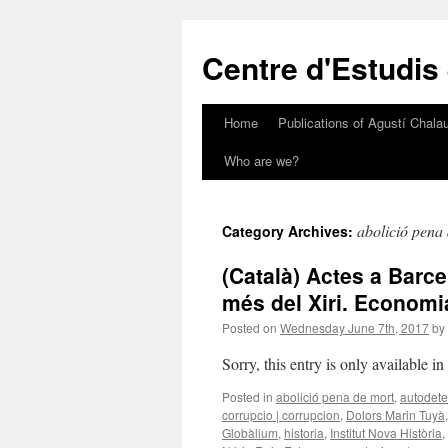
Skip
to
Centre d'Estudis
content
Home
Publications of Agustí Chalau
Who are we?
abolició pena
Category Archives:
(Català) Actes a Barce
més del Xiri. Economia
Posted on
Wednesday June 7th, 2017
by
Sorry, this entry is only available i
Posted in
abolició pena de mort
,
autodete
corrupcio | corrupcion
,
Dolors Marin Tuyà
Globàlium
,
historia
,
Institut Nova Història
,