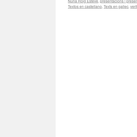
Núria Roig Esteve
,
presentacions | prese
Textos en castellano
,
Texts en gallec
,
veri