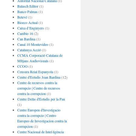
Autoritat Nacional Catalana
(1)
Balasch Editor
(1)
Banco Palmas
(1)
Betevé
(1)
Bioeco Actual
(1)
Caixa d’Enginyers
(1)
Cambio 16
(2)
Can Bardina
(1)
Canal 10 Montevideo
(1)
Catalunya Acció
(1)
CCMA Corporació Catalana de
MItjans Audiovisuals
(1)
CCOO
(1)
Censura Reial Espanyola
(1)
Centre d'Estudis Joan Bardina
(12)
Centre de recursos contra la
corrupcio | Centre de recursos
contra la corrupcion
(1)
Centre Delàs d'Estudis per la Pau
(1)
Centre Europeu d'Investigacio
contra la corrupcio | Centro
Europeo de Investigacion contra la
corrupcion
(1)
Centre Nacional de Intel·ligència