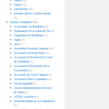
vagues
(1)
viatges
(1)
videoforums
(5)
xerrades-debats | charlas-debates
(7)
Entitats | Entidades
(56)
3a Joventut x la República
(1)
Ajuntament de La Sentiu de Sió
(1)
Ajuntament de Montblanc
(1)
Apple
(1)
Ara
(1)
Assemblea Nacional Catalana
(13)
Associació de Dones Elaia
(1)
Associació de Foment de la Caixa
de Solidaritat
(1)
Associació de Practicants de la
Psicoestètica
(1)
Associació de Veïns Cappont
(1)
Associació Diner Comunitari
(1)
Ateneu Igualadí
(1)
Ateneu Independentista d’Arenys
de Munt
(1)
ATTAC-Acordem
(1)
Autoritat Italiana de la Competència
(1)