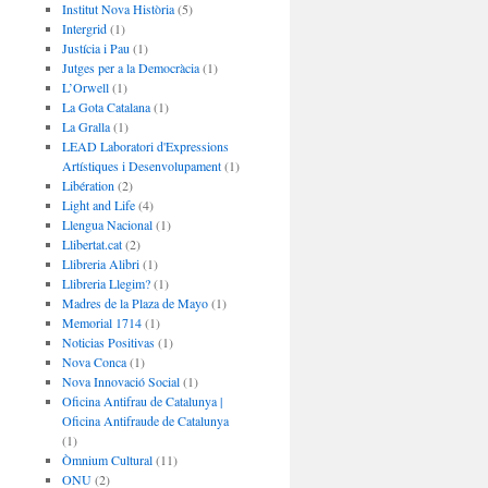
Institut Nova Història
(5)
Intergrid
(1)
Justícia i Pau
(1)
Jutges per a la Democràcia
(1)
L’Orwell
(1)
La Gota Catalana
(1)
La Gralla
(1)
LEAD Laboratori d'Expressions
Artístiques i Desenvolupament
(1)
Libération
(2)
Light and Life
(4)
Llengua Nacional
(1)
Llibertat.cat
(2)
Llibreria Alibri
(1)
Llibreria Llegim?
(1)
Madres de la Plaza de Mayo
(1)
Memorial 1714
(1)
Noticias Positivas
(1)
Nova Conca
(1)
Nova Innovació Social
(1)
Oficina Antifrau de Catalunya |
Oficina Antifraude de Catalunya
(1)
Òmnium Cultural
(11)
ONU
(2)