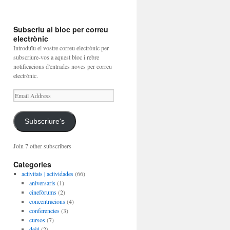
Subscriu al bloc per correu
electrònic
Introduïu el vostre correu electrònic per
subscriure-vos a aquest bloc i rebre
notificacions d'entrades noves per correu
electrònic.
Email
Address
Subscriure's
Join 7 other subscribers
Categories
activitats | actividades
(66)
aniversaris
(1)
cinefòrums
(2)
concentracions
(4)
conferencies
(3)
cursos
(7)
dejú
(2)