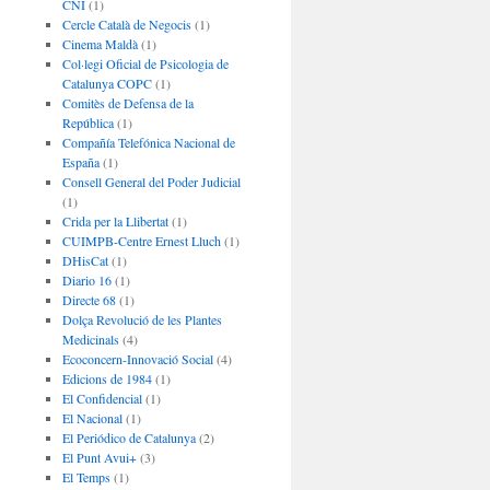
CNI
(1)
Cercle Català de Negocis
(1)
Cinema Maldà
(1)
Col·legi Oficial de Psicologia de
Catalunya COPC
(1)
Comitès de Defensa de la
República
(1)
Compañía Telefónica Nacional de
España
(1)
Consell General del Poder Judicial
(1)
Crida per la Llibertat
(1)
CUIMPB-Centre Ernest Lluch
(1)
DHisCat
(1)
Diario 16
(1)
Directe 68
(1)
Dolça Revolució de les Plantes
Medicinals
(4)
Ecoconcern-Innovació Social
(4)
Edicions de 1984
(1)
El Confidencial
(1)
El Nacional
(1)
El Periódico de Catalunya
(2)
El Punt Avui+
(3)
El Temps
(1)