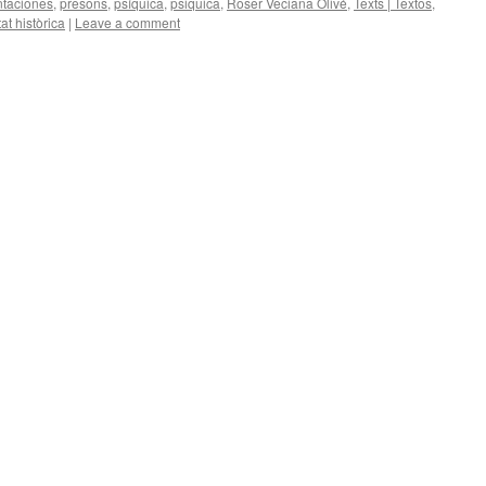
ntaciones
,
presons
,
psíquica
,
psiquica
,
Roser Veciana Olivé
,
Texts | Textos
,
tat històrica
|
Leave a comment