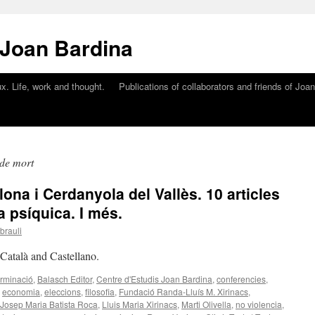
 Joan Bardina
x. Life, work and thought.
Publications of collaborators and friends of Joa
 de mort
lona i Cerdanyola del Vallès. 10 articles
 psíquica. I més.
brauli
n Català and Castellano.
rminació
,
Balasch Editor
,
Centre d'Estudis Joan Bardina
,
conferencies
,
,
economia
,
eleccions
,
filosofia
,
Fundació Randa-Lluís M. Xirinacs
,
Josep Maria Batista Roca
,
Lluis Maria Xirinacs
,
Marti Olivella
,
no violencia
,