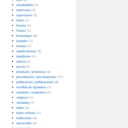
encartellades
(1)
entrevistes
(3)
exposicions
(2)
festes
(1)
forums
(1)
fòrums
(1)
homenatges
(6)
jornades
(1)
lectures
(1)
manifestacions
(2)
manifestos
(1)
música
(1)
poesia
(1)
ponencies | ponencias
(4)
presentacions | presentaciones
(17)
publicacions | publicaciones
(8)
recollida de signatures
(1)
seminaris | seminarios
(3)
simposis
(1)
streaming
(1)
tallers
(4)
taules rodones
(1)
traduccions
(4)
universitats
(4)