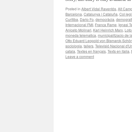
Posted in
Albert Vidal Raventós
,
Alt Cam
Barcelona
,
Catalunya | Cataluña
,
Col·leg
Curitiba
,
Dario Fo
,
democràcia
,
demograf
Internacional FMI
,
Franca Rame
,
Ignasi 
Aniceto Molinari
,
Karl Heinrich Marx
,
Loto
moneda telematica
,
municipalitzacio de la
Otto Eduard Leopold von Bismarck-Sch
sociologia
,
tallers
,
Televisió Nacional d'U
catala
,
Textes en français
,
Texts en italia
,
Leave a comment