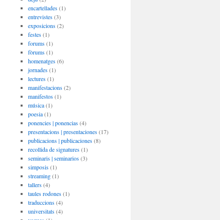
encartellades
(1)
entrevistes
(3)
exposicions
(2)
festes
(1)
forums
(1)
fòrums
(1)
homenatges
(6)
jornades
(1)
lectures
(1)
manifestacions
(2)
manifestos
(1)
música
(1)
poesia
(1)
ponencies | ponencias
(4)
presentacions | presentaciones
(17)
publicacions | publicaciones
(8)
recollida de signatures
(1)
seminaris | seminarios
(3)
simposis
(1)
streaming
(1)
tallers
(4)
taules rodones
(1)
traduccions
(4)
universitats
(4)