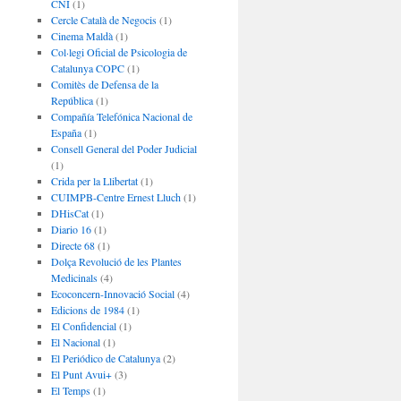
CNI
(1)
Cercle Català de Negocis
(1)
Cinema Maldà
(1)
Col·legi Oficial de Psicologia de
Catalunya COPC
(1)
Comitès de Defensa de la
República
(1)
Compañía Telefónica Nacional de
España
(1)
Consell General del Poder Judicial
(1)
Crida per la Llibertat
(1)
CUIMPB-Centre Ernest Lluch
(1)
DHisCat
(1)
Diario 16
(1)
Directe 68
(1)
Dolça Revolució de les Plantes
Medicinals
(4)
Ecoconcern-Innovació Social
(4)
Edicions de 1984
(1)
El Confidencial
(1)
El Nacional
(1)
El Periódico de Catalunya
(2)
El Punt Avui+
(3)
El Temps
(1)