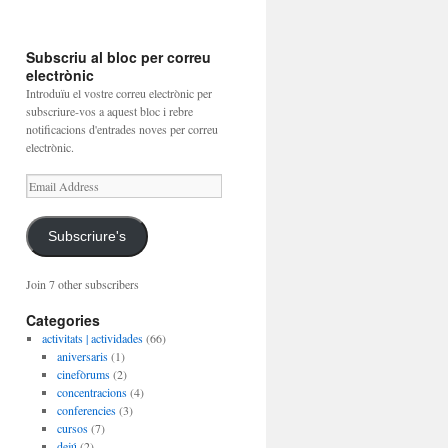
Subscriu al bloc per correu
electrònic
Introduïu el vostre correu electrònic per
subscriure-vos a aquest bloc i rebre
notificacions d'entrades noves per correu
electrònic.
Email
Address
Subscriure's
Join 7 other subscribers
Categories
activitats | actividades
(66)
aniversaris
(1)
cinefòrums
(2)
concentracions
(4)
conferencies
(3)
cursos
(7)
dejú
(2)