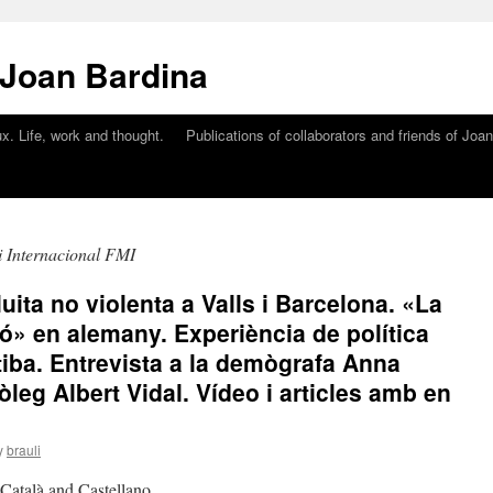
 Joan Bardina
x. Life, work and thought.
Publications of collaborators and friends of Joa
 Internacional FMI
uita no violenta a Valls i Barcelona. «La
ó» en alemany. Experiència de política
ritiba. Entrevista a la demògrafa Anna
òleg Albert Vidal. Vídeo i articles amb en
y
brauli
n Català and Castellano.