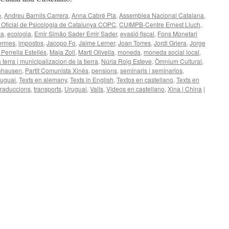
p
,
Andreu Barnils Carrera
,
Anna Cabré Pla
,
Assemblea Nacional Catalana
,
i Oficial de Psicologia de Catalunya COPC
,
CUIMPB-Centre Ernest Lluch
,
ia
,
ecologia
,
Emir Simão Sader Emir Sader
,
evasió fiscal
,
Fons Monetari
Termes
,
impostos
,
Jacopo Fo
,
Jaime Lerner
,
Joan Torres
,
Jordi Griera
,
Jorge
 Perrella Estellés
,
Maja Zoll
,
Marti Olivella
,
moneda
,
moneda social local
,
 terra | municipalizacion de la tierra
,
Núria Roig Esteve
,
Òmnium Cultural
,
önhausen
,
Partit Comunista Xinès
,
pensions
,
seminaris | seminarios
,
ruguai
,
Texts en alemany
,
Texts in English
,
Textos en castellano
,
Texts en
traduccions
,
transports
,
Uruguai
,
Valls
,
Videos en castellano
,
Xina | China
|