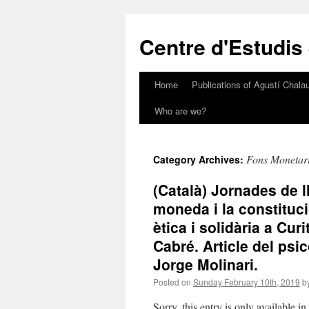
Skip
to
Centre d'Estudis
content
Home
Publications of Agustí Chalau
Who are we?
Fons Monetari
Category Archives:
(Català) Jornades de ll
moneda i la constituci
ètica i solidària a Cu
Cabré. Article del psic
Jorge Molinari.
Posted on
Sunday February 10th, 2019
b
Sorry, this entry is only available i