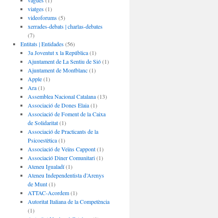
vagues
(1)
viatges
(1)
videoforums
(5)
xerrades-debats | charlas-debates
(7)
Entitats | Entidades
(56)
3a Joventut x la República
(1)
Ajuntament de La Sentiu de Sió
(1)
Ajuntament de Montblanc
(1)
Apple
(1)
Ara
(1)
Assemblea Nacional Catalana
(13)
Associació de Dones Elaia
(1)
Associació de Foment de la Caixa
de Solidaritat
(1)
Associació de Practicants de la
Psicoestètica
(1)
Associació de Veïns Cappont
(1)
Associació Diner Comunitari
(1)
Ateneu Igualadí
(1)
Ateneu Independentista d’Arenys
de Munt
(1)
ATTAC-Acordem
(1)
Autoritat Italiana de la Competència
(1)