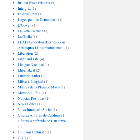
Institut Nova Història
(5)
Intergrid
(1)
Justícia i Pau
(1)
Jutges per a la Democràcia
(1)
L’Orwell
(1)
La Gota Catalana
(1)
La Gralla
(1)
LEAD Laboratori d'Expressions
Artístiques i Desenvolupament
(1)
Libération
(2)
Light and Life
(4)
Llengua Nacional
(1)
Llibertat.cat
(2)
Llibreria Alibri
(1)
Llibreria Llegim?
(1)
Madres de la Plaza de Mayo
(1)
Memorial 1714
(1)
Noticias Positivas
(1)
Nova Conca
(1)
Nova Innovació Social
(1)
Oficina Antifrau de Catalunya |
Oficina Antifraude de Catalunya
(1)
Òmnium Cultural
(11)
ONU
(2)