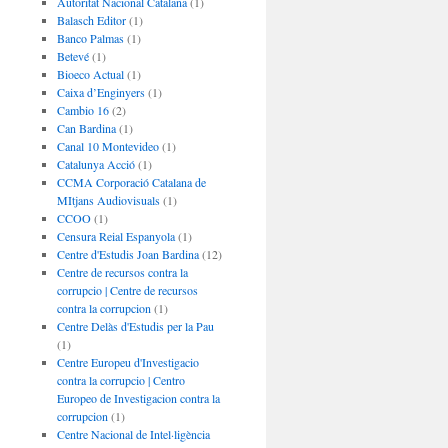
Autoritat Nacional Catalana
(1)
Balasch Editor
(1)
Banco Palmas
(1)
Betevé
(1)
Bioeco Actual
(1)
Caixa d’Enginyers
(1)
Cambio 16
(2)
Can Bardina
(1)
Canal 10 Montevideo
(1)
Catalunya Acció
(1)
CCMA Corporació Catalana de
MItjans Audiovisuals
(1)
CCOO
(1)
Censura Reial Espanyola
(1)
Centre d'Estudis Joan Bardina
(12)
Centre de recursos contra la
corrupcio | Centre de recursos
contra la corrupcion
(1)
Centre Delàs d'Estudis per la Pau
(1)
Centre Europeu d'Investigacio
contra la corrupcio | Centro
Europeo de Investigacion contra la
corrupcion
(1)
Centre Nacional de Intel·ligència