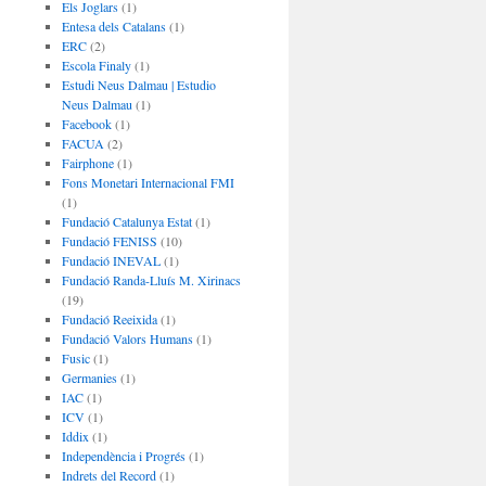
Els Joglars
(1)
Entesa dels Catalans
(1)
ERC
(2)
Escola Finaly
(1)
Estudi Neus Dalmau | Estudio
Neus Dalmau
(1)
Facebook
(1)
FACUA
(2)
Fairphone
(1)
Fons Monetari Internacional FMI
(1)
Fundació Catalunya Estat
(1)
Fundació FENISS
(10)
Fundació INEVAL
(1)
Fundació Randa-Lluís M. Xirinacs
(19)
Fundació Reeixida
(1)
Fundació Valors Humans
(1)
Fusic
(1)
Germanies
(1)
IAC
(1)
ICV
(1)
Iddix
(1)
Independència i Progrés
(1)
Indrets del Record
(1)