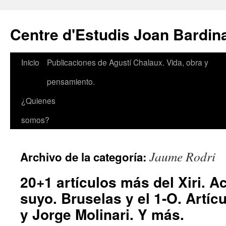
Saltar
al
Centre d'Estudis Joan Bardin
contenido
Inicio
Publicaciones de Agustí Chalaux. Vida, obra y
pensamiento.
¿Quienes
somos?
Jaume Rodri
Archivo de la categoría:
20+1 artículos más del Xiri. A
suyo. Bruselas y el 1-O. Artíc
y Jorge Molinari. Y más.