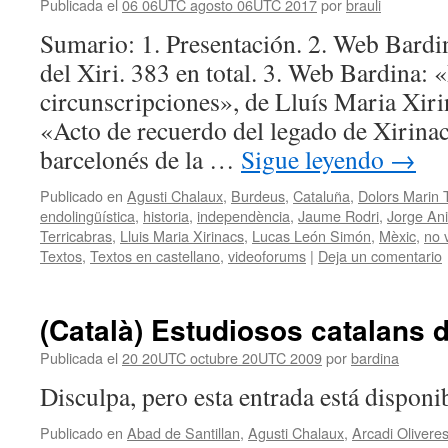
Publicada el
06 06UTC agosto 06UTC 2017
por
brauli
Sumario: 1. Presentación. 2. Web Bardi
del Xiri. 383 en total. 3. Web Bardina: 
circunscripciones», de Lluís Maria Xiri
«Acto de recuerdo del legado de Xirinac
barcelonés de la …
Sigue leyendo
→
Publicado en
Agusti Chalaux
,
Burdeus
,
Cataluña
,
Dolors Marin 
endolingüística
,
historia
,
independència
,
Jaume Rodri
,
Jorge Ani
Terricabras
,
Lluis Maria Xirinacs
,
Lucas León Simón
,
Mèxic
,
no 
Textos
,
Textos en castellano
,
videoforums
|
Deja un comentario
(Català) Estudiosos catalans 
Publicada el
20 20UTC octubre 20UTC 2009
por
bardina
Disculpa, pero esta entrada está disponib
Publicado en
Abad de Santillan
,
Agusti Chalaux
,
Arcadi Olivere