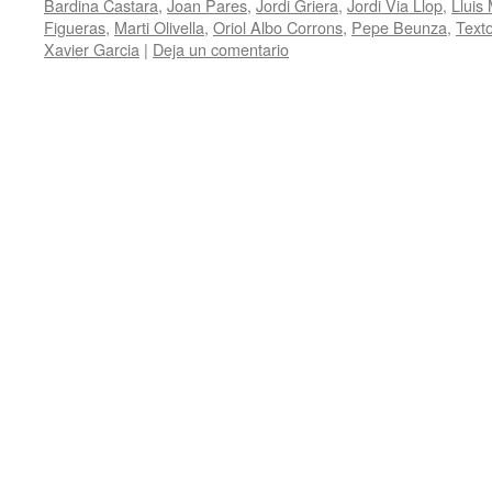
Bardina Castara
,
Joan Pares
,
Jordi Griera
,
Jordi Via Llop
,
Lluis
Figueras
,
Marti Olivella
,
Oriol Albo Corrons
,
Pepe Beunza
,
Texto
Xavier Garcia
|
Deja un comentario