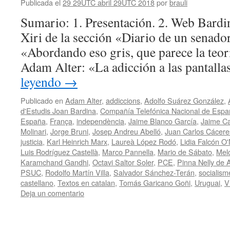
Publicada el
29 29UTC abril 29UTC 2018
por
brauli
Sumario: 1. Presentación. 2. Web Bardin
Xiri de la sección «Diario de un senador
«Abordando eso gris, que parece la teor
Adam Alter: «La adicción a las pantall
leyendo
→
Publicado en
Adam Alter
,
addiccions
,
Adolfo Suárez González
,
d'Estudis Joan Bardina
,
Compañía Telefónica Nacional de Espa
España
,
França
,
independència
,
Jaime Blanco García
,
Jaime Ca
Molinari
,
Jorge Bruni
,
Josep Andreu Abelló
,
Juan Carlos Cácer
justicia
,
Karl Heinrich Marx
,
Laureà López Rodó
,
Lidia Falcón O'N
Luis Rodríguez Castellà
,
Marco Pannella
,
Mario de Sábato
,
Mel
Karamchand Gandhi
,
Octavi Saltor Soler
,
PCE
,
Pinna Nelly de A
PSUC
,
Rodolfo Martín Villa
,
Salvador Sánchez-Terán
,
socialism
castellano
,
Textos en catalan
,
Tomás Garicano Goñi
,
Uruguai
,
V
Deja un comentario