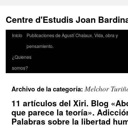
Saltar
al
Centre d'Estudis Joan Bardin
contenido
Inicio
Publicaciones de Agustí Chalaux. Vida, obra y
pensamiento.
¿Quienes
somos?
Melchor Turiñ
Archivo de la categoría:
11 artículos del Xiri. Blog «A
que parece la teoría». Adicción
Palabras sobre la libertad hu