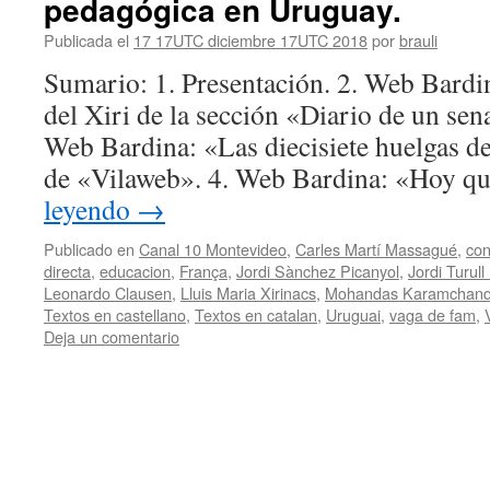
pedagógica en Uruguay.
Publicada el
17 17UTC diciembre 17UTC 2018
por
brauli
Sumario: 1. Presentación. 2. Web Bardi
del Xiri de la sección «Diario de un sena
Web Bardina: «Las diecisiete huelgas 
de «Vilaweb». 4. Web Bardina: «Hoy q
leyendo
→
Publicado en
Canal 10 Montevideo
,
Carles Martí Massagué
,
con
directa
,
educacion
,
França
,
Jordi Sànchez Picanyol
,
Jordi Turul
Leonardo Clausen
,
Lluis Maria Xirinacs
,
Mohandas Karamchand
Textos en castellano
,
Textos en catalan
,
Uruguai
,
vaga de fam
,
Deja un comentario