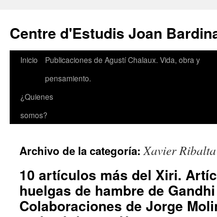
Saltar
al
Centre d'Estudis Joan Bardin
contenido
Inicio
Publicaciones de Agustí Chalaux. Vida, obra y
pensamiento.
¿Quienes
somos?
Xavier Ribalta
Archivo de la categoría:
10 artículos más del Xiri. Artí
huelgas de hambre de Gandhi 
Colaboraciones de Jorge Molin