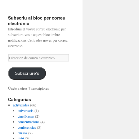
Subscriu al bloc per correu
electrònic
Introduïu el vostre correu electrònic per
subscriure-vos a aquest bloc i rebre
notificacions d'entrades noves per correu
electrònic.
Dirección
de
correo
electrónico
Subscriure's
Únete a otros 7 suscriptores
Categorías
actividades
(66)
aniversaris
(1)
cinefòrums
(2)
concentracions
(4)
conferencies
(3)
cursos
(7)
dejú
(2)