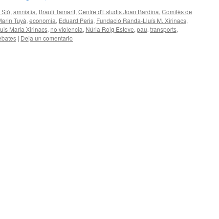
 Sió
,
amnistia
,
Brauli Tamarit
,
Centre d'Estudis Joan Bardina
,
Comitès de
Marin Tuyà
,
economia
,
Eduard Peris
,
Fundació Randa-Lluís M. Xirinacs
,
luis Maria Xirinacs
,
no violencia
,
Núria Roig Esteve
,
pau
,
transports
,
ebates
|
Deja un comentario