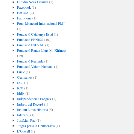
Estudio Neus Dalmau
(1)
Facebook
(1)
FACUA
(2)
Fairphone
(1)
Fons Monetari Internacional FMI
(1)
Fundació Catalunya Estat
(1)
Fundació FENISS
(10)
Fundació INEVAL
(1)
Fundació Randa-Lluís M. Xirinacs
(19)
Fundació Reeixida
(1)
Fundació Valors Humans
(1)
Fusic
(1)
Germanies
(1)
IAC
(1)
ICV
(1)
Iddix
(1)
Independència i Progrés
(1)
Indrets del Record
(1)
Institut Nova Història
(5)
Intergrid
(1)
Justícia i Pau
(1)
Jutges per a la Democràcia
(1)
L’Orwell
(1)