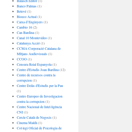
Balasch Editor
(1)
Banco Palmas
(1)
Betevé
(1)
Bioeco Actual
(1)
Caixa d’Enginyers
(1)
Cambio 16
(2)
Can Bardina
(1)
Canal 10 Montevideo
(1)
Catalunya Acció
(1)
CCMA Corporació Catalana de
MItjans Audiovisuals
(1)
CCOO
(1)
Censura Reial Espanyola
(1)
Centre d'Estudis Joan Bardina
(12)
Centre de recursos contra la
corrupcion
(1)
Centre Delàs d'Estudis per la Pau
(1)
Centro Europeo de Investigacion
contra la corrupcion
(1)
Centre Nacional de Intel·ligència
CNI
(1)
Cercle Català de Negocis
(1)
Cinema Maldà
(1)
Col·legi Oficial de Psicologia de