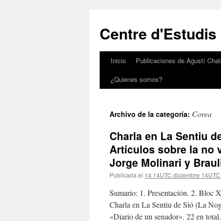
Saltar
al
Centre d'Estudis
contenido
Inicio
Publicaciones de Agustí Chal
¿Quienes somos?
Corea
Archivo de la categoría:
Charla en La Sentiu de 
Artículos sobre la no 
Jorge Molinari y Braul
Publicada el
14 14UTC diciembre 14UTC
Sumario: 1. Presentación. 2. Bloc X
Charla en La Sentiu de Sió (La Nogu
«Diario de un senador». 22 en tota