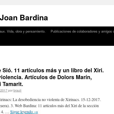
 Joan Bardina
aux. Vida, obra y pensamiento.
Publicaciones de colaboradores y amigos d
Sió. 11 artículos más y un libro del Xiri.
violencia. Artículos de Dolors Marín,
i Tamarit.
 2017
por
brauli
irinacs: La desobediencia no violenta de Xirinacs. 15-12-2017.
era). 3. Web Bardina: 11 artículos más del Xiri de la sección
l. 4. …
Sigue leyendo
→