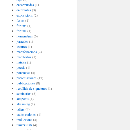
encartellades
(1)
entrevistes
(3)
exposicions
(2)
festes
(1)
forums
(1)
fòrums
(1)
homenatges
(6)
jornades
(1)
lectures
(1)
manifestacions
(2)
manifestos
(1)
música
(1)
poesia
(1)
ponencias
(4)
presentaciones
(17)
publicaciones
(8)
recollida de signatures
(1)
seminarios
(3)
simposis
(1)
streaming
(1)
tallers
(4)
taules rodones
(1)
traduccions
(4)
universitats
(4)