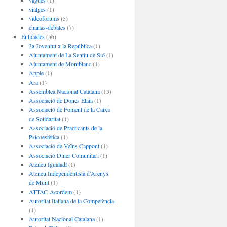
vagues
(1)
viatges
(1)
videoforums
(5)
charlas-debates
(7)
Entidades
(56)
3a Joventut x la República
(1)
Ajuntament de La Sentiu de Sió
(1)
Ajuntament de Montblanc
(1)
Apple
(1)
Ara
(1)
Assemblea Nacional Catalana
(13)
Associació de Dones Elaia
(1)
Associació de Foment de la Caixa
de Solidaritat
(1)
Associació de Practicants de la
Psicoestètica
(1)
Associació de Veïns Cappont
(1)
Associació Diner Comunitari
(1)
Ateneu Igualadí
(1)
Ateneu Independentista d’Arenys
de Munt
(1)
ATTAC-Acordem
(1)
Autoritat Italiana de la Competència
(1)
Autoritat Nacional Catalana
(1)