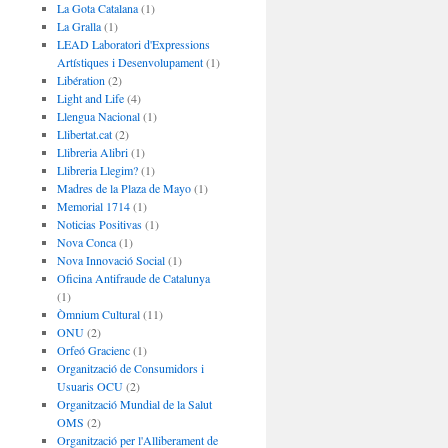
La Gota Catalana
(1)
La Gralla
(1)
LEAD Laboratori d'Expressions
Artístiques i Desenvolupament
(1)
Libération
(2)
Light and Life
(4)
Llengua Nacional
(1)
Llibertat.cat
(2)
Llibreria Alibri
(1)
Llibreria Llegim?
(1)
Madres de la Plaza de Mayo
(1)
Memorial 1714
(1)
Noticias Positivas
(1)
Nova Conca
(1)
Nova Innovació Social
(1)
Oficina Antifraude de Catalunya
(1)
Òmnium Cultural
(11)
ONU
(2)
Orfeó Gracienc
(1)
Organització de Consumidors i
Usuaris OCU
(2)
Organització Mundial de la Salut
OMS
(2)
Organització per l'Alliberament de