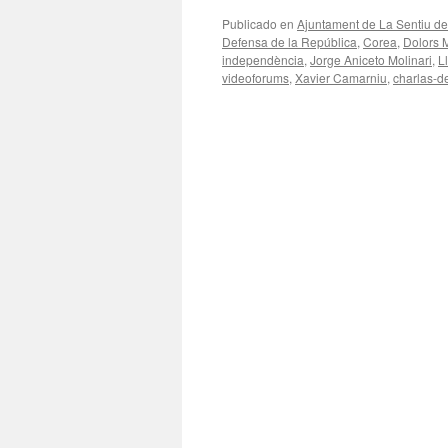
Publicado en
Ajuntament de La Sentiu de
Defensa de la República
,
Corea
,
Dolors 
independència
,
Jorge Aniceto Molinari
,
L
videoforums
,
Xavier Camarniu
,
charlas-d