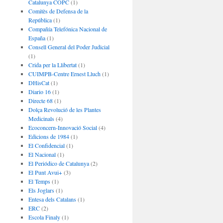
Catalunya COPC
(1)
Comitès de Defensa de la
República
(1)
Compañía Telefónica Nacional de
España
(1)
Consell General del Poder Judicial
(1)
Crida per la Llibertat
(1)
CUIMPB-Centre Ernest Lluch
(1)
DHisCat
(1)
Diario 16
(1)
Directe 68
(1)
Dolça Revolució de les Plantes
Medicinals
(4)
Ecoconcern-Innovació Social
(4)
Edicions de 1984
(1)
El Confidencial
(1)
El Nacional
(1)
El Periódico de Catalunya
(2)
El Punt Avui+
(3)
El Temps
(1)
Els Joglars
(1)
Entesa dels Catalans
(1)
ERC
(2)
Escola Finaly
(1)