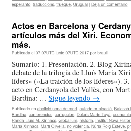
esperanto
,
traduccions
,
trueque
,
Uruguai
|
Deja un comentario
Actos en Barcelona y Cerdanyo
artículos más del Xiri. Econom
más.
Publicada el
07 07UTC junio 07UTC 2017
por
brauli
Sumario: 1. Presentación. 2. Blog Xirin
debate de la trilogía de Lluís Maria Xiri
líders» («La traición de los líderes»). 3
acto en Cerdanyola del Vallès, con Martí
Bardina: …
Sigue leyendo
→
Publicado en
abolició pena de mort
,
autodeterminació
,
Balasch 
Bardina
,
conferencies
,
corrupcion
,
Dolors Marin Tuyà
,
economia
Randa-Lluís M. Xirinacs
,
Globàlium
,
historia
,
Institut Nova Històr
Maria Xirinacs
,
Marti Olivella
,
no violencia
,
Núria Roig Esteve
,
p