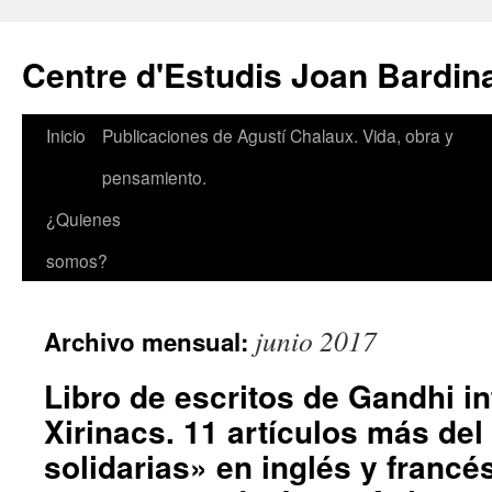
Saltar
al
Centre d'Estudis Joan Bardin
contenido
Inicio
Publicaciones de Agustí Chalaux. Vida, obra y
pensamiento.
¿Quienes
somos?
junio 2017
Archivo mensual:
Libro de escritos de Gandhi i
Xirinacs. 11 artículos más del
solidarias» en inglés y francé