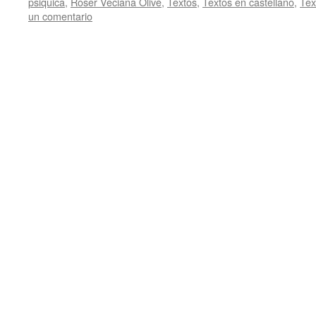
psiquica
,
Roser Veciana Olivé
,
Textos
,
Textos en castellano
,
Tex
un comentario