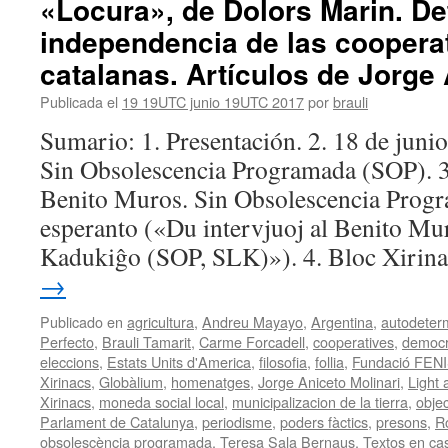
«Locura», de Dolors Marin. De
independencia de las cooperat
catalanas. Artículos de Jorge
Publicada el
19 19UTC junio 19UTC 2017
por
brauli
Sumario: 1. Presentación. 2. 18 de junio
Sin Obsolescencia Programada (SOP). 3.
Benito Muros. Sin Obsolescencia Prog
esperanto («Du intervjuoj al Benito Mu
Kadukiĝo (SOP, SLK)»). 4. Bloc Xirin
→
Publicado en
agricultura
,
Andreu Mayayo
,
Argentina
,
autodeter
Perfecto
,
Brauli Tamarit
,
Carme Forcadell
,
cooperatives
,
democr
eleccions
,
Estats Units d'America
,
filosofia
,
follia
,
Fundació FEN
Xirinacs
,
Globàlium
,
homenatges
,
Jorge Aniceto Molinari
,
Light 
Xirinacs
,
moneda social local
,
municipalizacion de la tierra
,
obje
Parlament de Catalunya
,
periodisme
,
poders fàctics
,
presons
,
R
obsolescència programada
,
Teresa Sala Bernaus
,
Textos en cas