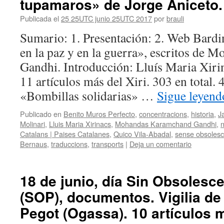
tupamaros» de Jorge Aniceto.
Publicada el
25 25UTC junio 25UTC 2017
por
brauli
Sumario: 1. Presentación: 2. Web Bardi
en la paz y en la guerra», escritos de
Gandhi. Introducción: Lluís Maria Xiri
11 artículos más del Xiri. 303 en total.
«Bombillas solidarias» …
Sigue leyen
Publicado en
Benito Muros Perfecto
,
concentracions
,
historia
,
J
Molinari
,
Lluis Maria Xirinacs
,
Mohandas Karamchand Gandhi
,
n
Catalans | Paises Catalanes
,
Quico Vila-Abadal
,
sense obsoles
Bernaus
,
traduccions
,
transports
|
Deja un comentario
18 de junio, día Sin Obsoles
(SOP), documentos. Vigilia d
Pegot (Ogassa). 10 artículos m