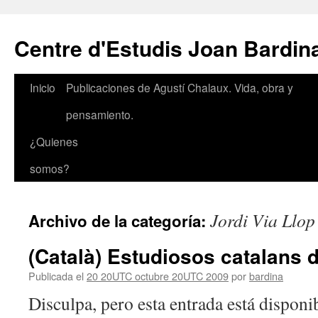
Saltar
al
Centre d'Estudis Joan Bardin
contenido
Inicio
Publicaciones de Agustí Chalaux. Vida, obra y
pensamiento.
¿Quienes
somos?
Jordi Via Llop
Archivo de la categoría:
(Català) Estudiosos catalans 
Publicada el
20 20UTC octubre 20UTC 2009
por
bardina
Disculpa, pero esta entrada está disponib