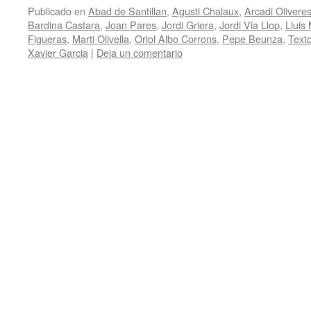
Publicado en
Abad de Santillan
,
Agusti Chalaux
,
Arcadi Olivere
Bardina Castara
,
Joan Pares
,
Jordi Griera
,
Jordi Via Llop
,
Lluis
Figueras
,
Marti Olivella
,
Oriol Albo Corrons
,
Pepe Beunza
,
Texto
Xavier Garcia
|
Deja un comentario