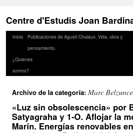
Saltar
al
Centre d'Estudis Joan Bardin
contenido
Inicio
Publicaciones de Agustí Chalaux. Vida, obra y
pensamiento.
¿Quienes
somos?
Marc Belzunce
Archivo de la categoría:
«Luz sin obsolescencia» por 
Satyagraha y 1-O. Aflojar la 
Marín. Energías renovables en