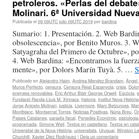
petroleros. «Perlas del debat
Molinari. 6ª Universidad Nueva
Publicada el
09 09UTC julio 09UTC 2019
por
bardina
Sumario: 1. Presentación. 2. Web Bardi
obsolescencia», por Benito Muros. 3. 
Satyagraha del Primero de Octubre», po
4. Web Bardina: «Encontramos la fuerz
mente», por Dolors Marín Tuyà. 5. …
S
Publicado en
Alejandro Haim
,
Andrea Mendez Brandam
,
Àngel
Muros Perfecto
,
censura
,
Censura Reial Espanyola
,
crisis
,
Dolo
energies renovables
,
Eric Arthur Blair George Orwell
,
Escòcia
,
e
Fundació Randa-Lluís M. Xirinacs
,
historia
,
Institut Nova Història
Jorge Aniceto Molinari
,
justicia
,
Livermore
,
Marc Belzunces
,
Mar
Montblanc
,
Montserrat Torres
,
Noticias Positivas
,
Núria Breu
,
Òm
Paises Catalanes
,
paradís fiscal
,
Penedès Econòmic
,
psicologia
programada
,
Simone Weil
,
Textos en castellano
,
Textos en cata
Universitat de la Nova Història
,
universitats
,
Uruguai
,
Winston Le
Churchill
,
Xavier Diez Rodríguez
|
Deja un comentario