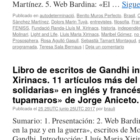
Martínez. 5. Web Bardina: «El …
Sigue
Publicado en
autodeterminació
,
Benito Muros Perfecto
,
Brasil
,
C
Sànchez Martínez
,
Dolors Marin Tuyà
,
entrevistes
,
filosofia
,
Fra
FENISS
,
Fundació Randa-Lluís M. Xirinacs
,
historia
,
independè
Molinari
,
Light and Life
,
Lluis Maria Xirinacs
,
Maribel Gómez
,
no 
Prososphera
,
Rosa Agulló Gasull
,
Sebastià Tamarit Montagud
,
programada
,
Teresa Sala Bernaus
|
Deja un comentario
Libro de escritos de Gandhi i
Xirinacs. 11 artículos más del
solidarias» en inglés y francé
tupamaros» de Jorge Aniceto.
Publicada el
25 25UTC junio 25UTC 2017
por
brauli
Sumario: 1. Presentación: 2. Web Bardi
en la paz y en la guerra», escritos de
Gandhi. Introducción: Lluís Maria Xiri