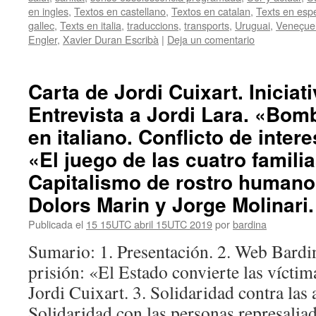
en ingles
,
Textos en castellano
,
Textos en catalan
,
Texts en esp
gallec
,
Texts en italia
,
traduccions
,
transports
,
Uruguai
,
Veneçue
Engler
,
Xavier Duran Escribà
|
Deja un comentario
Carta de Jordi Cuixart. Iniciat
Entrevista a Jordi Lara. «Bomb
en italiano. Conflicto de inter
«El juego de las cuatro familia
Capitalismo de rostro humano.
Dolors Marin y Jorge Molinari.
Publicada el
15 15UTC abril 15UTC 2019
por
bardina
Sumario: 1. Presentación. 2. Web Bardin
prisión: «El Estado convierte las vícti
Jordi Cuixart. 3. Solidaridad contra las 
Solidaridad con las personas represaliad