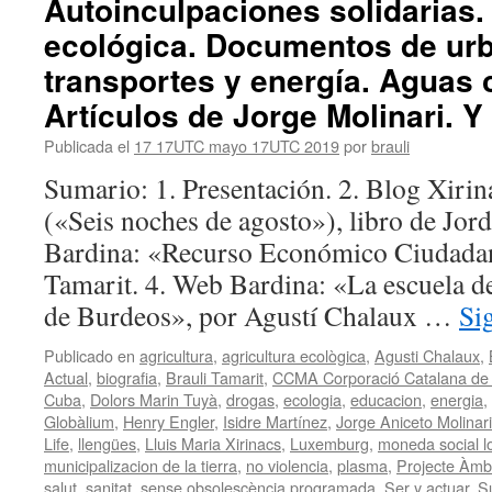
Autoinculpaciones solidarias.
ecológica. Documentos de ur
transportes y energía. Aguas
Artículos de Jorge Molinari. Y
Publicada el
17 17UTC mayo 17UTC 2019
por
brauli
Sumario: 1. Presentación. 2. Blog Xirina
(«Seis noches de agosto»), libro de Jor
Bardina: «Recurso Económico Ciudadan
Tamarit. 4. Web Bardina: «La escuela d
de Burdeos», por Agustí Chalaux …
Si
Publicado en
agricultura
,
agricultura ecològica
,
Agusti Chalaux
,
Actual
,
biografia
,
Brauli Tamarit
,
CCMA Corporació Catalana de M
Cuba
,
Dolors Marin Tuyà
,
drogas
,
ecologia
,
educacion
,
energia
,
Globàlium
,
Henry Engler
,
Isidre Martínez
,
Jorge Aniceto Molinari
Life
,
llengües
,
Lluis Maria Xirinacs
,
Luxemburg
,
moneda social l
municipalizacion de la tierra
,
no violencia
,
plasma
,
Projecte Àmb
salut
,
sanitat
,
sense obsolescència programada
,
Ser y actuar
,
S