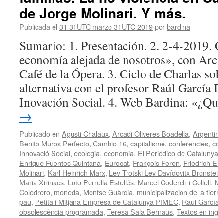
de Jorge Molinari. Y más.
Publicada el
31 31UTC marzo 31UTC 2019
por
bardina
Sumario: 1. Presentación. 2. 2‑4‑2019.
economía alejada de nosotros», con Arca
Café de la Ópera. 3. Ciclo de Charlas s
alternativa con el profesor Raúl García
Inovación Social. 4. Web Bardina: «¿Q
→
Publicado en
Agusti Chalaux
,
Arcadi Oliveres Boadella
,
Argenti
Benito Muros Perfecto
,
Cambio 16
,
capitalisme
,
conferencies
,
c
Innovació Social
,
ecologia
,
economia
,
El Periódico de Catalunya
Enrique Fuentes Quintana
,
Eurocat
,
François Feron
,
Friedrich E
Molinari
,
Karl Heinrich Marx
,
Lev Trotski Lev Davídovitx Bronste
Maria Xirinacs
,
Loto Perrella Estellés
,
Marcel Coderch i Collell
,
M
Colodrero
,
moneda
,
Montse Guàrdia
,
municipalizacion de la tier
pau
,
Petita i Mitjana Empresa de Catalunya PIMEC
,
Raúl Garcí
obsolescència programada
,
Teresa Sala Bernaus
,
Textos en ing