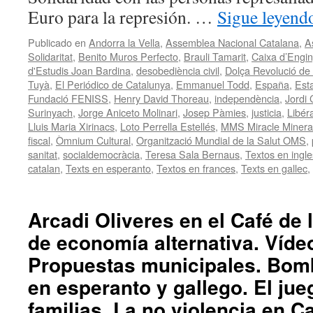
Euro para la represión. …
Sigue leyen
Publicado en
Andorra la Vella
,
Assemblea Nacional Catalana
,
A
Solidaritat
,
Benito Muros Perfecto
,
Brauli Tamarit
,
Caixa d’Engin
d'Estudis Joan Bardina
,
desobediència civil
,
Dolça Revolució de 
Tuyà
,
El Periódico de Catalunya
,
Emmanuel Todd
,
España
,
Est
Fundació FENISS
,
Henry David Thoreau
,
independència
,
Jordi 
Surinyach
,
Jorge Aniceto Molinari
,
Josep Pàmies
,
justicia
,
Libér
Lluis Maria Xirinacs
,
Loto Perrella Estellés
,
MMS Miracle Minera
fiscal
,
Òmnium Cultural
,
Organització Mundial de la Salut OMS
,
sanitat
,
socialdemocràcia
,
Teresa Sala Bernaus
,
Textos en ingle
catalan
,
Texts en esperanto
,
Textos en frances
,
Texts en gallec
,
Arcadi Oliveres en el Café de 
de economía alternativa. Vídeo
Propuestas municipales. Bombi
en esperanto y gallego. El jue
familias. La no violencia en C