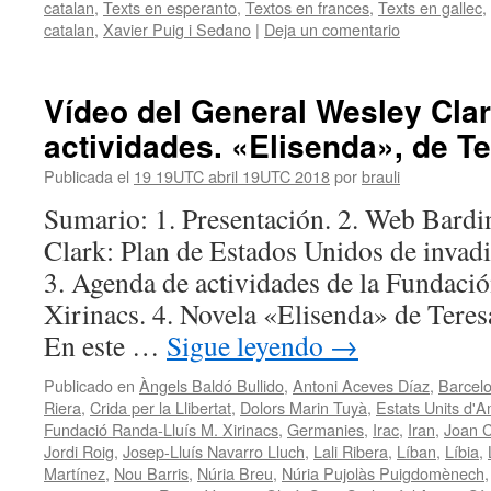
catalan
,
Texts en esperanto
,
Textos en frances
,
Texts en gallec
,
catalan
,
Xavier Puig i Sedano
|
Deja un comentario
Vídeo del General Wesley Cla
actividades. «Elisenda», de Te
Publicada el
19 19UTC abril 19UTC 2018
por
brauli
Sumario: 1. Presentación. 2. Web Bardi
Clark: Plan de Estados Unidos de invadi
3. Agenda de actividades de la Fundaci
Xirinacs. 4. Novela «Elisenda» de Teresa
En este …
Sigue leyendo
→
Publicado en
Àngels Baldó Bullido
,
Antoni Aceves Díaz
,
Barcel
Riera
,
Crida per la Llibertat
,
Dolors Marin Tuyà
,
Estats Units d'A
Fundació Randa-Lluís M. Xirinacs
,
Germanies
,
Irac
,
Iran
,
Joan 
Jordi Roig
,
Josep-Lluís Navarro Lluch
,
Lali Ribera
,
Líban
,
Líbia
,
Martínez
,
Nou Barris
,
Núria Breu
,
Núria Pujolàs Puigdomènech