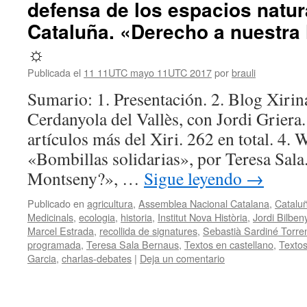
defensa de los espacios natur
Cataluña. «Derecho a nuestra 
☼
Publicada el
11 11UTC mayo 11UTC 2017
por
brauli
Sumario: 1. Presentación. 2. Blog Xirin
Cerdanyola del Vallès, con Jordi Griera
artículos más del Xiri. 262 en total. 4.
«Bombillas solidarias», por Teresa Sala.
Montseny?», …
Sigue leyendo
→
Publicado en
agricultura
,
Assemblea Nacional Catalana
,
Catalu
Medicinals
,
ecologia
,
historia
,
Institut Nova Història
,
Jordi Bilben
Marcel Estrada
,
recollida de signatures
,
Sebastià Sardiné Torren
programada
,
Teresa Sala Bernaus
,
Textos en castellano
,
Textos
Garcia
,
charlas-debates
|
Deja un comentario