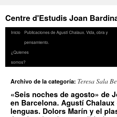
Saltar
al
Centre d'Estudis Joan Bardin
contenido
Inicio
Publicaciones de Agustí Chalaux. Vida, obra y
pensamiento.
¿Quienes
somos?
Teresa Sala B
Archivo de la categoría:
«Seis noches de agosto» de J
en Barcelona. Agustí Chalaux 
lenguas. Dolors Marín y el pl