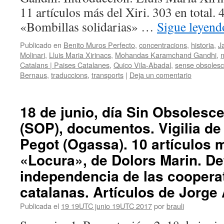
11 artículos más del Xiri. 303 en total.
«Bombillas solidarias» …
Sigue leyen
Publicado en
Benito Muros Perfecto
,
concentracions
,
historia
,
J
Molinari
,
Lluis Maria Xirinacs
,
Mohandas Karamchand Gandhi
,
n
Catalans | Paises Catalanes
,
Quico Vila-Abadal
,
sense obsoles
Bernaus
,
traduccions
,
transports
|
Deja un comentario
18 de junio, día Sin Obsoles
(SOP), documentos. Vigilia d
Pegot (Ogassa). 10 artículos m
«Locura», de Dolors Marin. De
independencia de las cooperat
catalanas. Artículos de Jorge
Publicada el
19 19UTC junio 19UTC 2017
por
brauli