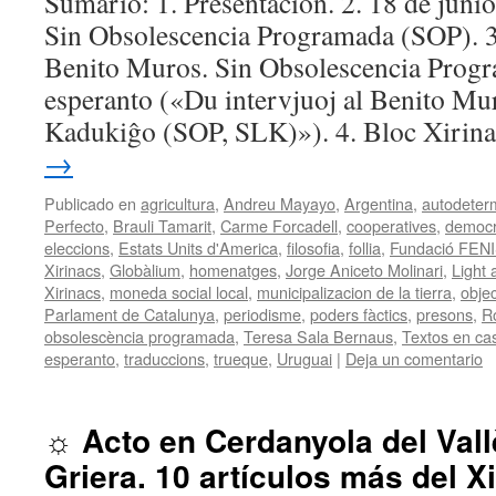
Sumario: 1. Presentación. 2. 18 de junio
Sin Obsolescencia Programada (SOP). 3.
Benito Muros. Sin Obsolescencia Prog
esperanto («Du intervjuoj al Benito Mu
Kadukiĝo (SOP, SLK)»). 4. Bloc Xirin
→
Publicado en
agricultura
,
Andreu Mayayo
,
Argentina
,
autodeter
Perfecto
,
Brauli Tamarit
,
Carme Forcadell
,
cooperatives
,
democr
eleccions
,
Estats Units d'America
,
filosofia
,
follia
,
Fundació FEN
Xirinacs
,
Globàlium
,
homenatges
,
Jorge Aniceto Molinari
,
Light 
Xirinacs
,
moneda social local
,
municipalizacion de la tierra
,
obje
Parlament de Catalunya
,
periodisme
,
poders fàctics
,
presons
,
R
obsolescència programada
,
Teresa Sala Bernaus
,
Textos en cas
esperanto
,
traduccions
,
trueque
,
Uruguai
|
Deja un comentario
☼ Acto en Cerdanyola del Vall
Griera. 10 artículos más del Xi