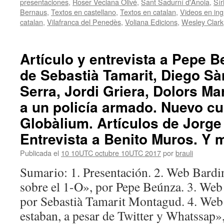
presentaciones
,
Roser Veciana Olivé
,
Sant Sadurní d'Anoia
,
Sír
Bernaus
,
Textos en castellano
,
Textos en catalan
,
Videos en ing
catalan
,
Vilafranca del Penedès
,
Voliana Edicions
,
Wesley Clark
Artículo y entrevista a Pepe B
de Sebastià Tamarit, Diego Sà
Serra, Jordi Griera, Dolors Mar
a un policía armado. Nuevo cu
Globàlium. Artículos de Jorge 
Entrevista a Benito Muros. Y 
Publicada el
10 10UTC octubre 10UTC 2017
por
brauli
Sumario: 1. Presentación. 2. Web Bard
sobre el 1-O», por Pepe Beúnza. 3. Web
por Sebastià Tamarit Montagud. 4. Web 
estaban, a pesar de Twitter y Whatssap