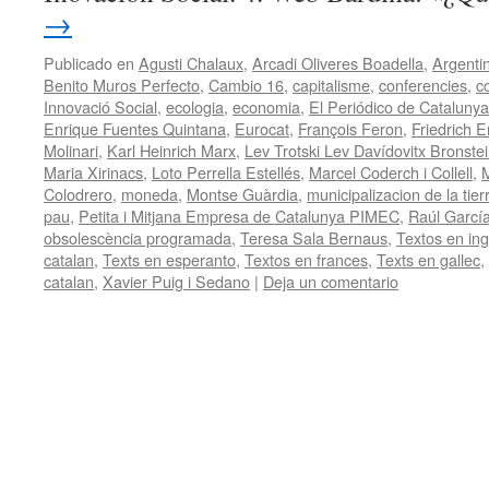
→
Publicado en
Agusti Chalaux
,
Arcadi Oliveres Boadella
,
Argenti
Benito Muros Perfecto
,
Cambio 16
,
capitalisme
,
conferencies
,
c
Innovació Social
,
ecologia
,
economia
,
El Periódico de Catalunya
Enrique Fuentes Quintana
,
Eurocat
,
François Feron
,
Friedrich E
Molinari
,
Karl Heinrich Marx
,
Lev Trotski Lev Davídovitx Bronste
Maria Xirinacs
,
Loto Perrella Estellés
,
Marcel Coderch i Collell
,
M
Colodrero
,
moneda
,
Montse Guàrdia
,
municipalizacion de la tier
pau
,
Petita i Mitjana Empresa de Catalunya PIMEC
,
Raúl Garcí
obsolescència programada
,
Teresa Sala Bernaus
,
Textos en ing
catalan
,
Texts en esperanto
,
Textos en frances
,
Texts en gallec
,
catalan
,
Xavier Puig i Sedano
|
Deja un comentario