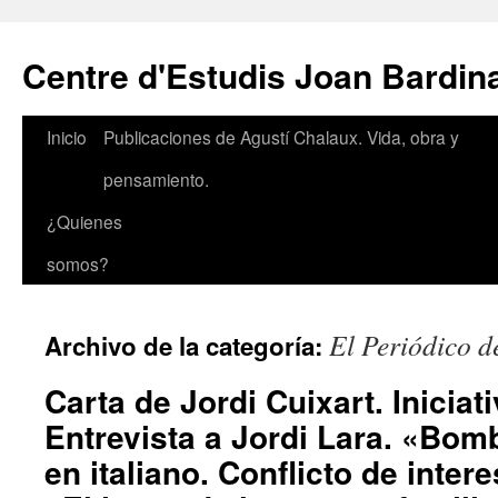
Saltar
al
Centre d'Estudis Joan Bardin
contenido
Inicio
Publicaciones de Agustí Chalaux. Vida, obra y
pensamiento.
¿Quienes
somos?
El Periódico d
Archivo de la categoría:
Carta de Jordi Cuixart. Iniciat
Entrevista a Jordi Lara. «Bomb
en italiano. Conflicto de inter