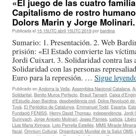
«El juego de las cuatro familia
Capitalismo de rostro humano.
Dolors Marin y Jorge Molinari.
Publicada el
15 15UTC abril 15UTC 2019
por
bardina
Sumario: 1. Presentación. 2. Web Bardin
prisión: «El Estado convierte las vícti
Jordi Cuixart. 3. Solidaridad contra las 
Solidaridad con las personas represaliad
Euro para la represión. …
Sigue leyen
Publicado en
Andorra la Vella
,
Assemblea Nacional Catalana
,
A
Solidaritat
,
Benito Muros Perfecto
,
Brauli Tamarit
,
Caixa d’Engin
d'Estudis Joan Bardina
,
desobediència civil
,
Dolça Revolució de 
Tuyà
,
El Periódico de Catalunya
,
Emmanuel Todd
,
España
,
Est
Fundació FENISS
,
Henry David Thoreau
,
independència
,
Jordi 
Surinyach
,
Jorge Aniceto Molinari
,
Josep Pàmies
,
justicia
,
Libér
Lluis Maria Xirinacs
,
Loto Perrella Estellés
,
MMS Miracle Minera
fiscal
,
Òmnium Cultural
,
Organització Mundial de la Salut OMS
,