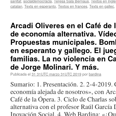
sanitat
,
socialdemocràcia
,
Teresa Sala Bernaus
,
Textos en ingle
catalan
,
Texts en esperanto
,
Textos en frances
,
Texts en gallec
,
Arcadi Oliveres en el Café de 
de economía alternativa. Vídeo
Propuestas municipales. Bombi
en esperanto y gallego. El jue
familias. La no violencia en C
de Jorge Molinari. Y más.
Publicada el
31 31UTC marzo 31UTC 2019
por
bardina
Sumario: 1. Presentación. 2. 2‑4‑2019.
economía alejada de nosotros», con Arca
Café de la Ópera. 3. Ciclo de Charlas s
alternativa con el profesor Raúl García
Inovación Social. 4. Web Bardina: «¿Q