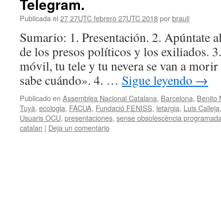
Telegram.
Publicada el
27 27UTC febrero 27UTC 2018
por
brauli
Sumario: 1. Presentación. 2. Apúntate al
de los presos políticos y los exiliados.
móvil, tu tele y tu nevera se van a morir 
sabe cuándo». 4. …
Sigue leyendo
→
Publicado en
Assemblea Nacional Catalana
,
Barcelona
,
Benito 
Tuyà
,
ecologia
,
FACUA
,
Fundació FENISS
,
letargia
,
Luis Calleja
Usuaris OCU
,
presentaciones
,
sense obsolescència programad
catalan
|
Deja un comentario