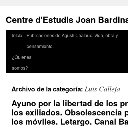
Saltar
al
Centre d'Estudis Joan Bardin
contenido
Inicio
Publicaciones de Agustí Chalaux. Vida, obra y
pensamiento.
¿Quienes
somos?
Luis Calleja
Archivo de la categoría:
Ayuno por la libertad de los p
los exiliados. Obsolescencia
los móviles. Letargo. Canal B