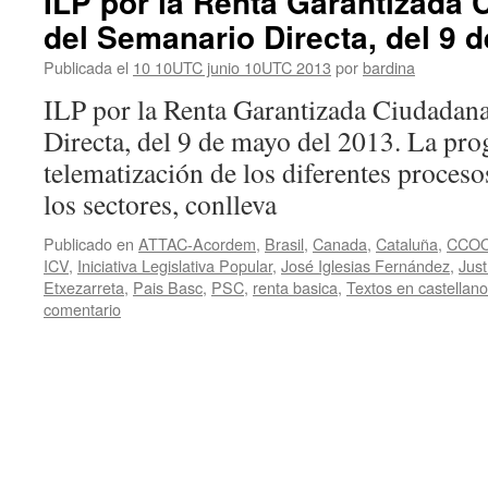
ILP por la Renta Garantizada 
del Semanario Directa, del 9 
Publicada el
10 10UTC junio 10UTC 2013
por
bardina
ILP por la Renta Garantizada Ciudadan
Directa, del 9 de mayo del 2013. La pr
telematización de los diferentes proceso
los sectores, conlleva
Publicado en
ATTAC-Acordem
,
Brasil
,
Canada
,
Cataluña
,
CCO
ICV
,
Iniciativa Legislativa Popular
,
José Iglesias Fernández
,
Just
Etxezarreta
,
Pais Basc
,
PSC
,
renta basica
,
Textos en castellano
comentario