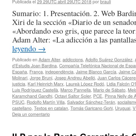
Publicada el
29 29UTC abril 29UTC 2018
por
brauli
Sumario: 1. Presentación. 2. Web Bardin
Xiri de la sección «Diario de un senador
«Abordando eso gris, que parece la teor
Adam Alter: «La adicción a las pantall
leyendo
→
Publicado en
Adam Alter
,
addiccions
,
Adolfo Suárez González
,
d'Estudis Joan Bardina
,
Compañía Telefónica Nacional de Espa
España
,
França
,
independència
,
Jaime Blanco García
,
Jaime Ca
Molinari
,
Jorge Bruni
,
Josep Andreu Abelló
,
Juan Carlos Cácer
justicia
,
Karl Heinrich Marx
,
Laureà López Rodó
,
Lidia Falcón O'N
Luis Rodríguez Castellà
,
Marco Pannella
,
Mario de Sábato
,
Mel
Karamchand Gandhi
,
Octavi Saltor Soler
,
PCE
,
Pinna Nelly de A
PSUC
,
Rodolfo Martín Villa
,
Salvador Sánchez-Terán
,
socialism
castellano
,
Textos en catalan
,
Tomás Garicano Goñi
,
Uruguai
,
V
Deja un comentario