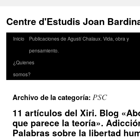
Saltar
al
Centre d'Estudis Joan Bardin
contenido
Inicio
Publicaciones de Agustí Chalaux. Vida, obra y
pensamiento.
¿Quienes
somos?
PSC
Archivo de la categoría:
11 artículos del Xiri. Blog «A
que parece la teoría». Adicción
Palabras sobre la libertad hu