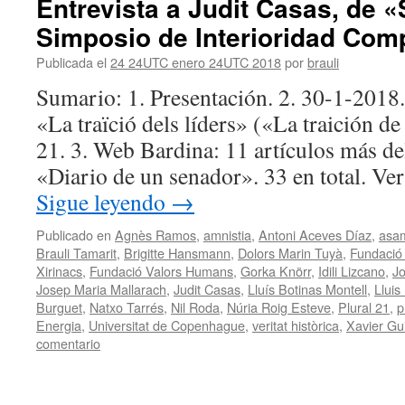
Entrevista a Judit Casas, de 
Simposio de Interioridad Com
Publicada el
24 24UTC enero 24UTC 2018
por
brauli
Sumario: 1. Presentación. 2. 30-1-2018.
«La traïció dels líders» («La traición de
21. 3. Web Bardina: 11 artículos más del
«Diario de un senador». 33 en total. Ve
Sigue leyendo
→
Publicado en
Agnès Ramos
,
amnistia
,
Antoni Aceves Díaz
,
asa
Brauli Tamarit
,
Brigitte Hansmann
,
Dolors Marin Tuyà
,
Fundació
Xirinacs
,
Fundació Valors Humans
,
Gorka Knörr
,
Idili Lizcano
,
Jo
Josep Maria Mallarach
,
Judit Casas
,
Lluís Botinas Montell
,
Lluis
Burguet
,
Natxo Tarrés
,
Nil Roda
,
Núria Roig Esteve
,
Plural 21
,
p
Energia
,
Universitat de Copenhague
,
veritat històrica
,
Xavier Gu
comentario