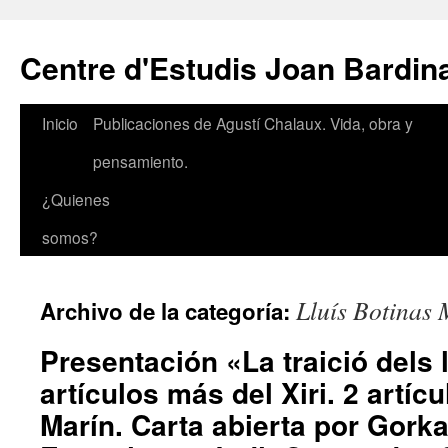
Saltar
al
Centre d'Estudis Joan Bardin
contenido
Inicio
Publicaciones de Agustí Chalaux. Vida, obra y
pensamiento.
¿Quienes
somos?
Lluís Botinas 
Archivo de la categoría:
Presentación «La traició dels 
artículos más del Xiri. 2 artíc
Marín. Carta abierta por Gorka