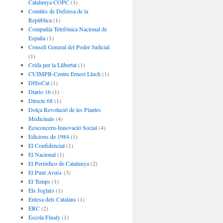
Catalunya COPC
(1)
Comitès de Defensa de la
República
(1)
Compañía Telefónica Nacional de
España
(1)
Consell General del Poder Judicial
(1)
Crida per la Llibertat
(1)
CUIMPB-Centre Ernest Lluch
(1)
DHisCat
(1)
Diario 16
(1)
Directe 68
(1)
Dolça Revolució de les Plantes
Medicinals
(4)
Ecoconcern-Innovació Social
(4)
Edicions de 1984
(1)
El Confidencial
(1)
El Nacional
(1)
El Periódico de Catalunya
(2)
El Punt Avui+
(3)
El Temps
(1)
Els Joglars
(1)
Entesa dels Catalans
(1)
ERC
(2)
Escola Finaly
(1)