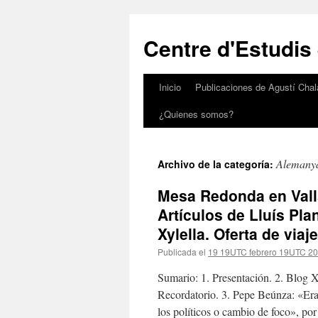
Saltar
al
Centre d'Estudis
contenido
Inicio
Publicaciones de Agustí Chal
¿Quienes somos?
Alemany
Archivo de la categoría:
Mesa Redonda en Valls
Artículos de Lluís Pla
Xylella. Oferta de viaj
Publicada el
19 19UTC febrero 19UTC 2
Sumario: 1. Presentación. 2. Blog X
Recordatorio. 3. Pepe Beúnza: «Era 
los políticos o cambio de foco», po