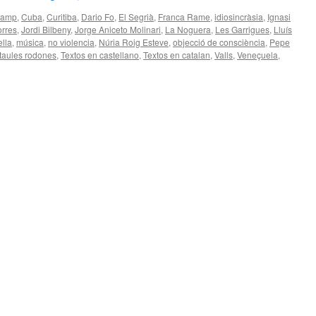
Camp
,
Cuba
,
Curitiba
,
Dario Fo
,
El Segrià
,
Franca Rame
,
idiosincràsia
,
Ignasi
orres
,
Jordi Bilbeny
,
Jorge Aniceto Molinari
,
La Noguera
,
Les Garrigues
,
Lluís
ella
,
música
,
no violencia
,
Núria Roig Esteve
,
objecció de consciència
,
Pepe
taules rodones
,
Textos en castellano
,
Textos en catalan
,
Valls
,
Veneçuela
,