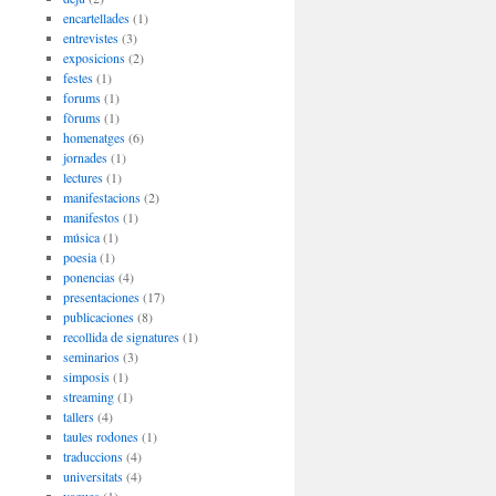
encartellades
(1)
entrevistes
(3)
exposicions
(2)
festes
(1)
forums
(1)
fòrums
(1)
homenatges
(6)
jornades
(1)
lectures
(1)
manifestacions
(2)
manifestos
(1)
música
(1)
poesia
(1)
ponencias
(4)
presentaciones
(17)
publicaciones
(8)
recollida de signatures
(1)
seminarios
(3)
simposis
(1)
streaming
(1)
tallers
(4)
taules rodones
(1)
traduccions
(4)
universitats
(4)