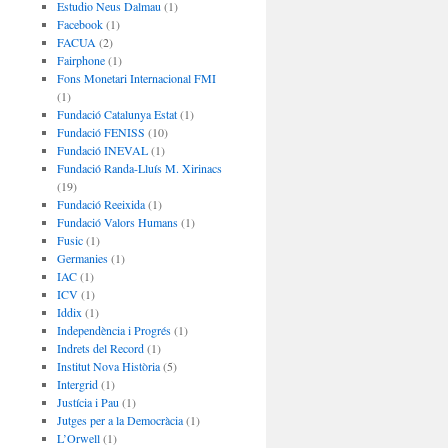
Estudio Neus Dalmau
(1)
Facebook
(1)
FACUA
(2)
Fairphone
(1)
Fons Monetari Internacional FMI
(1)
Fundació Catalunya Estat
(1)
Fundació FENISS
(10)
Fundació INEVAL
(1)
Fundació Randa-Lluís M. Xirinacs
(19)
Fundació Reeixida
(1)
Fundació Valors Humans
(1)
Fusic
(1)
Germanies
(1)
IAC
(1)
ICV
(1)
Iddix
(1)
Independència i Progrés
(1)
Indrets del Record
(1)
Institut Nova Història
(5)
Intergrid
(1)
Justícia i Pau
(1)
Jutges per a la Democràcia
(1)
L’Orwell
(1)