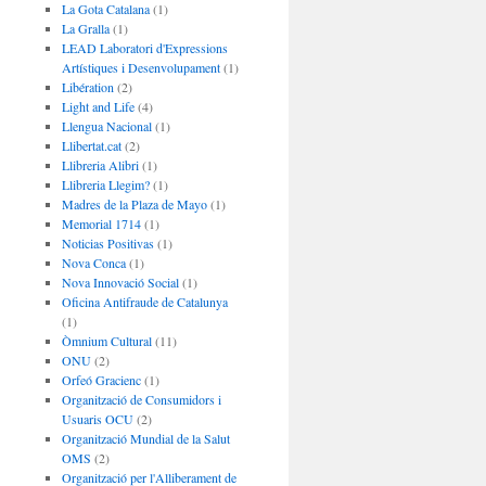
La Gota Catalana
(1)
La Gralla
(1)
LEAD Laboratori d'Expressions
Artístiques i Desenvolupament
(1)
Libération
(2)
Light and Life
(4)
Llengua Nacional
(1)
Llibertat.cat
(2)
Llibreria Alibri
(1)
Llibreria Llegim?
(1)
Madres de la Plaza de Mayo
(1)
Memorial 1714
(1)
Noticias Positivas
(1)
Nova Conca
(1)
Nova Innovació Social
(1)
Oficina Antifraude de Catalunya
(1)
Òmnium Cultural
(11)
ONU
(2)
Orfeó Gracienc
(1)
Organització de Consumidors i
Usuaris OCU
(2)
Organització Mundial de la Salut
OMS
(2)
Organització per l'Alliberament de