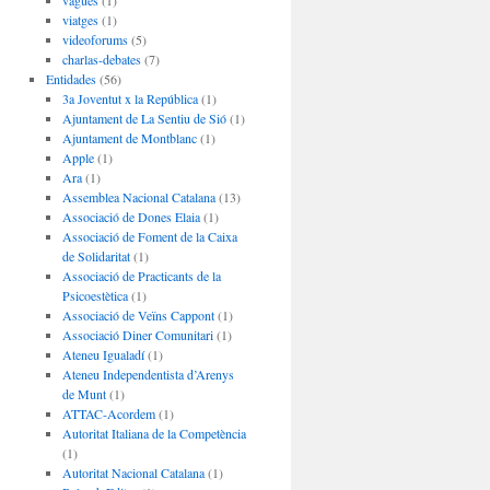
vagues
(1)
viatges
(1)
videoforums
(5)
charlas-debates
(7)
Entidades
(56)
3a Joventut x la República
(1)
Ajuntament de La Sentiu de Sió
(1)
Ajuntament de Montblanc
(1)
Apple
(1)
Ara
(1)
Assemblea Nacional Catalana
(13)
Associació de Dones Elaia
(1)
Associació de Foment de la Caixa
de Solidaritat
(1)
Associació de Practicants de la
Psicoestètica
(1)
Associació de Veïns Cappont
(1)
Associació Diner Comunitari
(1)
Ateneu Igualadí
(1)
Ateneu Independentista d’Arenys
de Munt
(1)
ATTAC-Acordem
(1)
Autoritat Italiana de la Competència
(1)
Autoritat Nacional Catalana
(1)