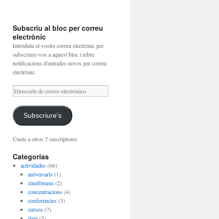
Subscriu al bloc per correu
electrònic
Introduïu el vostre correu electrònic per
subscriure-vos a aquest bloc i rebre
notificacions d'entrades noves per correu
electrònic.
Dirección
de
correo
electrónico
Subscriure's
Únete a otros 7 suscriptores
Categorías
actividades
(66)
aniversaris
(1)
cinefòrums
(2)
concentracions
(4)
conferencies
(3)
cursos
(7)
dejú
(2)