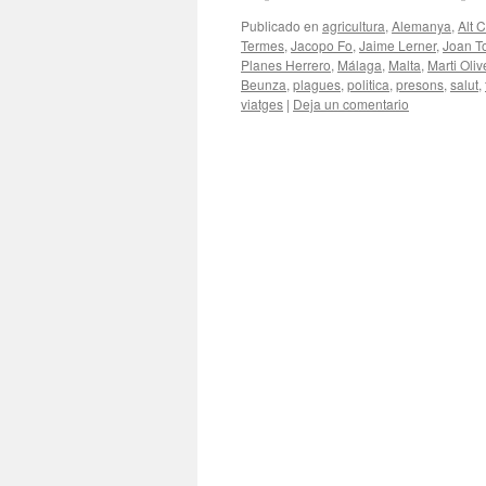
Publicado en
agricultura
,
Alemanya
,
Alt 
Termes
,
Jacopo Fo
,
Jaime Lerner
,
Joan T
Planes Herrero
,
Málaga
,
Malta
,
Marti Oliv
Beunza
,
plagues
,
politica
,
presons
,
salut
,
viatges
|
Deja un comentario