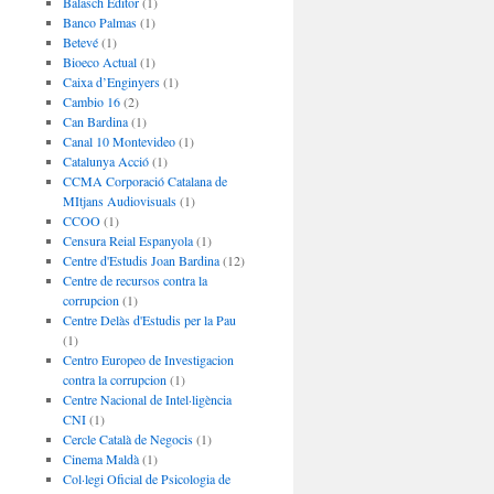
Balasch Editor
(1)
Banco Palmas
(1)
Betevé
(1)
Bioeco Actual
(1)
Caixa d’Enginyers
(1)
Cambio 16
(2)
Can Bardina
(1)
Canal 10 Montevideo
(1)
Catalunya Acció
(1)
CCMA Corporació Catalana de
MItjans Audiovisuals
(1)
CCOO
(1)
Censura Reial Espanyola
(1)
Centre d'Estudis Joan Bardina
(12)
Centre de recursos contra la
corrupcion
(1)
Centre Delàs d'Estudis per la Pau
(1)
Centro Europeo de Investigacion
contra la corrupcion
(1)
Centre Nacional de Intel·ligència
CNI
(1)
Cercle Català de Negocis
(1)
Cinema Maldà
(1)
Col·legi Oficial de Psicologia de