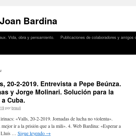
 Joan Bardina
aux. Vida, obra y pensamiento.
Publicaciones de colaboradores y amigos d
a
, 20-2-2019. Entrevista a Pepe Beúnza.
nas y Jorge Molinari. Solución para la
e a Cuba.
019
por
brauli
irinacs: «Valls, 20-2-2019. Jornadas de lucha no violenta».
mejor ir a la prisión que a la mili». 4. Web Bardina: «Esperar a
r Lluís …
Sigue leyendo
→