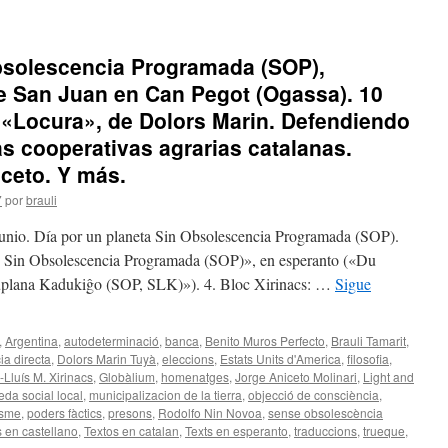
Obsolescencia Programada (SOP),
e San Juan en Can Pegot (Ogassa). 10
. «Locura», de Dolors Marin. Defendiendo
as cooperativas agrarias catalanas.
iceto. Y más.
7
por
brauli
 junio. Día por un planeta Sin Obsolescencia Programada (SOP).
s. Sin Obsolescencia Programada (SOP)», en esperanto («Du
aŭplana Kadukiĝo (SOP, SLK)»). 4. Bloc Xirinacs: …
Sigue
,
Argentina
,
autodeterminació
,
banca
,
Benito Muros Perfecto
,
Brauli Tamarit
,
a directa
,
Dolors Marin Tuyà
,
eleccions
,
Estats Units d'America
,
filosofia
,
Lluís M. Xirinacs
,
Globàlium
,
homenatges
,
Jorge Aniceto Molinari
,
Light and
da social local
,
municipalizacion de la tierra
,
objecció de consciència
,
isme
,
poders fàctics
,
presons
,
Rodolfo Nin Novoa
,
sense obsolescència
s en castellano
,
Textos en catalan
,
Texts en esperanto
,
traduccions
,
trueque
,