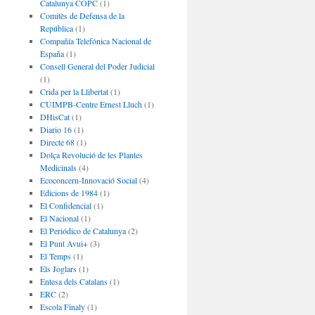
Catalunya COPC
(1)
Comitès de Defensa de la
República
(1)
Compañía Telefónica Nacional de
España
(1)
Consell General del Poder Judicial
(1)
Crida per la Llibertat
(1)
CUIMPB-Centre Ernest Lluch
(1)
DHisCat
(1)
Diario 16
(1)
Directe 68
(1)
Dolça Revolució de les Plantes
Medicinals
(4)
Ecoconcern-Innovació Social
(4)
Edicions de 1984
(1)
El Confidencial
(1)
El Nacional
(1)
El Periódico de Catalunya
(2)
El Punt Avui+
(3)
El Temps
(1)
Els Joglars
(1)
Entesa dels Catalans
(1)
ERC
(2)
Escola Finaly
(1)