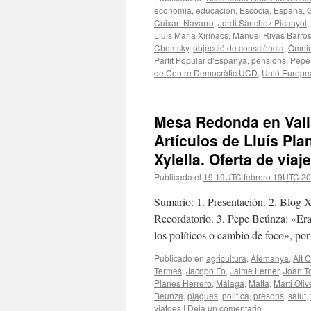
economia
,
educacion
,
Escòcia
,
España
,
G
Cuixart Navarro
,
Jordi Sànchez Picanyol
,
Lluis Maria Xirinacs
,
Manuel Rivas Barro
Chomsky
,
objecció de consciència
,
Òmniu
Partit Popular d'Espanya
,
pensions
,
Pepe
de Centre Democràtic UCD
,
Unió Europe
Mesa Redonda en Valls
Artículos de Lluís Pla
Xylella. Oferta de viaj
Publicada el
19 19UTC febrero 19UTC 2
Sumario: 1. Presentación. 2. Blog X
Recordatorio. 3. Pepe Beúnza: «Era 
los políticos o cambio de foco», po
Publicado en
agricultura
,
Alemanya
,
Alt 
Termes
,
Jacopo Fo
,
Jaime Lerner
,
Joan T
Planes Herrero
,
Málaga
,
Malta
,
Marti Oliv
Beunza
,
plagues
,
politica
,
presons
,
salut
,
viatges
|
Deja un comentario