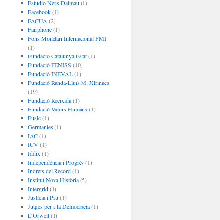
Estudio Neus Dalmau
(1)
Facebook
(1)
FACUA
(2)
Fairphone
(1)
Fons Monetari Internacional FMI
(1)
Fundació Catalunya Estat
(1)
Fundació FENISS
(10)
Fundació INEVAL
(1)
Fundació Randa-Lluís M. Xirinacs
(19)
Fundació Reeixida
(1)
Fundació Valors Humans
(1)
Fusic
(1)
Germanies
(1)
IAC
(1)
ICV
(1)
Iddix
(1)
Independència i Progrés
(1)
Indrets del Record
(1)
Institut Nova Història
(5)
Intergrid
(1)
Justícia i Pau
(1)
Jutges per a la Democràcia
(1)
L’Orwell
(1)