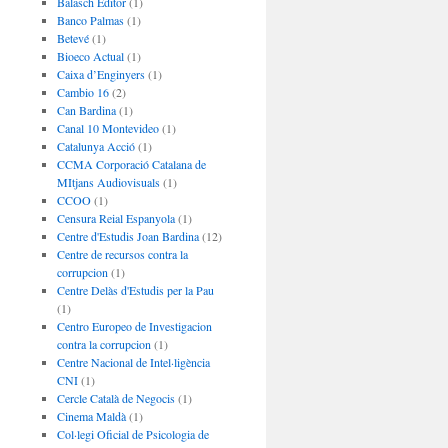
Balasch Editor
(1)
Banco Palmas
(1)
Betevé
(1)
Bioeco Actual
(1)
Caixa d’Enginyers
(1)
Cambio 16
(2)
Can Bardina
(1)
Canal 10 Montevideo
(1)
Catalunya Acció
(1)
CCMA Corporació Catalana de
MItjans Audiovisuals
(1)
CCOO
(1)
Censura Reial Espanyola
(1)
Centre d'Estudis Joan Bardina
(12)
Centre de recursos contra la
corrupcion
(1)
Centre Delàs d'Estudis per la Pau
(1)
Centro Europeo de Investigacion
contra la corrupcion
(1)
Centre Nacional de Intel·ligència
CNI
(1)
Cercle Català de Negocis
(1)
Cinema Maldà
(1)
Col·legi Oficial de Psicologia de