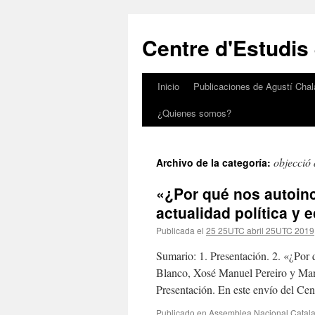
Saltar
al
Centre d'Estudis
contenido
Inicio
Publicaciones de Agustí Chal
¿Quienes somos?
objecció 
Archivo de la categoría:
«¿Por qué nos autoin
actualidad política y
Publicada el
25 25UTC abril 25UTC 2019
Sumario: 1. Presentación. 2. «¿Por
Blanco, Xosé Manuel Pereiro y Manu
Presentación. En este envío del Ce
Publicado en
Assemblea Nacional Catal