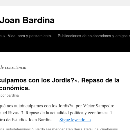
 Joan Bardina
aux. Vida, obra y pensamiento.
Publicaciones de colaboradores y amigos d
de consciència
culpamos con los Jordis?». Repaso de la
 económica.
por
bardina
 qué nos autoinculpamos con los Jordis?», por Víctor Sampedro
el Rivas. 3. Repaso de la actualidad política y económica. 1.
ntro de Estudios Joan Bardina …
Sigue leyendo
→
ana
,
autodeterminació
,
Bardo Fassbender
,
Can Serra
,
Cataluña
,
cinefòrums
,