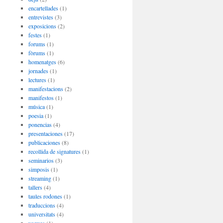
encartellades
(1)
entrevistes
(3)
exposicions
(2)
festes
(1)
forums
(1)
fòrums
(1)
homenatges
(6)
jornades
(1)
lectures
(1)
manifestacions
(2)
manifestos
(1)
música
(1)
poesia
(1)
ponencias
(4)
presentaciones
(17)
publicaciones
(8)
recollida de signatures
(1)
seminarios
(3)
simposis
(1)
streaming
(1)
tallers
(4)
taules rodones
(1)
traduccions
(4)
universitats
(4)