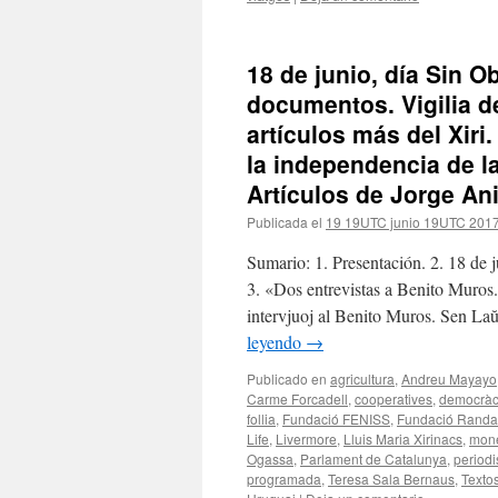
18 de junio, día Sin 
documentos. Vigilia d
artículos más del Xiri
la independencia de l
Artículos de Jorge An
Publicada el
19 19UTC junio 19UTC 201
Sumario: 1. Presentación. 2. 18 de
3. «Dos entrevistas a Benito Muro
intervjuoj al Benito Muros. Sen L
leyendo
→
Publicado en
agricultura
,
Andreu Mayayo
Carme Forcadell
,
cooperatives
,
democràci
follia
,
Fundació FENISS
,
Fundació Randa-
Life
,
Livermore
,
Lluis Maria Xirinacs
,
mone
Ogassa
,
Parlament de Catalunya
,
period
programada
,
Teresa Sala Bernaus
,
Texto