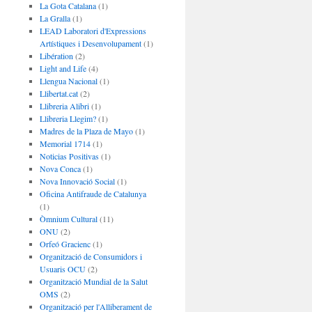
La Gota Catalana
(1)
La Gralla
(1)
LEAD Laboratori d'Expressions
Artístiques i Desenvolupament
(1)
Libération
(2)
Light and Life
(4)
Llengua Nacional
(1)
Llibertat.cat
(2)
Llibreria Alibri
(1)
Llibreria Llegim?
(1)
Madres de la Plaza de Mayo
(1)
Memorial 1714
(1)
Noticias Positivas
(1)
Nova Conca
(1)
Nova Innovació Social
(1)
Oficina Antifraude de Catalunya
(1)
Òmnium Cultural
(11)
ONU
(2)
Orfeó Gracienc
(1)
Organització de Consumidors i
Usuaris OCU
(2)
Organització Mundial de la Salut
OMS
(2)
Organització per l'Alliberament de