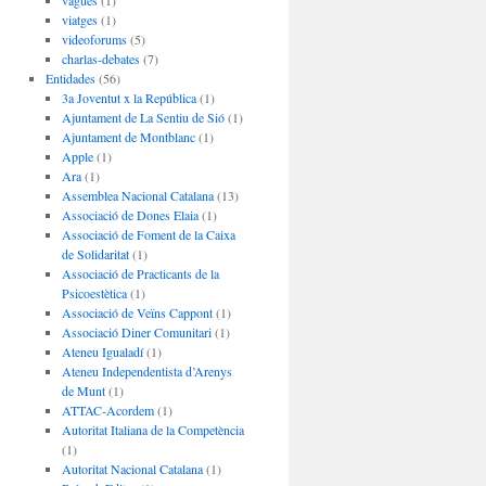
vagues
(1)
viatges
(1)
videoforums
(5)
charlas-debates
(7)
Entidades
(56)
3a Joventut x la República
(1)
Ajuntament de La Sentiu de Sió
(1)
Ajuntament de Montblanc
(1)
Apple
(1)
Ara
(1)
Assemblea Nacional Catalana
(13)
Associació de Dones Elaia
(1)
Associació de Foment de la Caixa
de Solidaritat
(1)
Associació de Practicants de la
Psicoestètica
(1)
Associació de Veïns Cappont
(1)
Associació Diner Comunitari
(1)
Ateneu Igualadí
(1)
Ateneu Independentista d’Arenys
de Munt
(1)
ATTAC-Acordem
(1)
Autoritat Italiana de la Competència
(1)
Autoritat Nacional Catalana
(1)