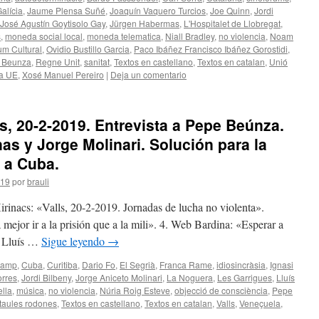
alícia
,
Jaume Plensa Suñé
,
Joaquín Vaquero Turcios
,
Joe Quinn
,
Jordi
José Agustín Goytisolo Gay
,
Jürgen Habermas
,
L'Hospitalet de Llobregat
,
s
,
moneda social local
,
moneda telematica
,
Niall Bradley
,
no violencia
,
Noam
m Cultural
,
Ovidio Bustillo Garcia
,
Paco Ibáñez Francisco Ibáñez Gorostidi
,
 Beunza
,
Regne Unit
,
sanitat
,
Textos en castellano
,
Textos en catalan
,
Unió
a UE
,
Xosé Manuel Pereiro
|
Deja un comentario
, 20-2-2019. Entrevista a Pepe Beúnza.
nas y Jorge Molinari. Solución para la
e a Cuba.
019
por
brauli
irinacs: «Valls, 20-2-2019. Jornadas de lucha no violenta».
mejor ir a la prisión que a la mili». 4. Web Bardina: «Esperar a
r Lluís …
Sigue leyendo
→
Camp
,
Cuba
,
Curitiba
,
Dario Fo
,
El Segrià
,
Franca Rame
,
idiosincràsia
,
Ignasi
orres
,
Jordi Bilbeny
,
Jorge Aniceto Molinari
,
La Noguera
,
Les Garrigues
,
Lluís
ella
,
música
,
no violencia
,
Núria Roig Esteve
,
objecció de consciència
,
Pepe
taules rodones
,
Textos en castellano
,
Textos en catalan
,
Valls
,
Veneçuela
,