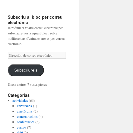
Subscriu al bloc per correu
electrònic
Introduïu el vostre correu electrònic per
subscriure-vos a aquest bloc i rebre
notificacions d'entrades noves per correu
electrònic.
Dirección
de
correo
electrónico
Subscriure's
Únete a otros 7 suscriptores
Categorías
actividades
(66)
aniversaris
(1)
cinefòrums
(2)
concentracions
(4)
conferencies
(3)
cursos
(7)
dejú
(2)