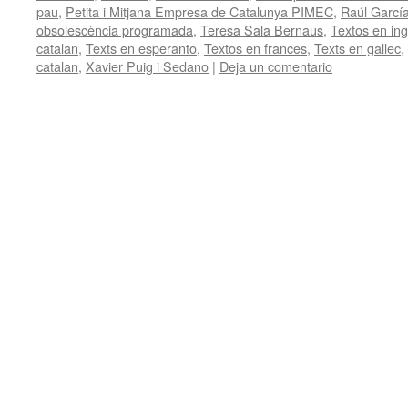
pau
,
Petita i Mitjana Empresa de Catalunya PIMEC
,
Raúl Garcí
obsolescència programada
,
Teresa Sala Bernaus
,
Textos en ing
catalan
,
Texts en esperanto
,
Textos en frances
,
Texts en gallec
,
catalan
,
Xavier Puig i Sedano
|
Deja un comentario