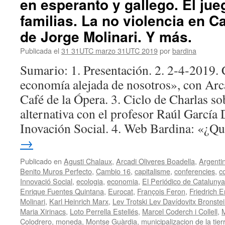
en esperanto y gallego. El jue
familias. La no violencia en C
de Jorge Molinari. Y más.
Publicada el
31 31UTC marzo 31UTC 2019
por
bardina
Sumario: 1. Presentación. 2. 2‑4‑2019.
economía alejada de nosotros», con Arca
Café de la Ópera. 3. Ciclo de Charlas s
alternativa con el profesor Raúl García
Inovación Social. 4. Web Bardina: «¿Q
→
Publicado en
Agusti Chalaux
,
Arcadi Oliveres Boadella
,
Argenti
Benito Muros Perfecto
,
Cambio 16
,
capitalisme
,
conferencies
,
c
Innovació Social
,
ecologia
,
economia
,
El Periódico de Catalunya
Enrique Fuentes Quintana
,
Eurocat
,
François Feron
,
Friedrich E
Molinari
,
Karl Heinrich Marx
,
Lev Trotski Lev Davídovitx Bronste
Maria Xirinacs
,
Loto Perrella Estellés
,
Marcel Coderch i Collell
,
M
Colodrero
,
moneda
,
Montse Guàrdia
,
municipalizacion de la tier