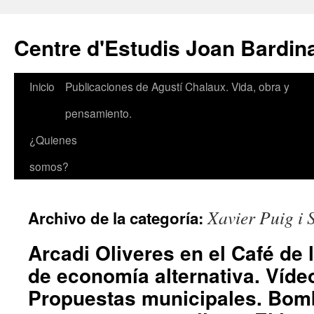
Saltar
al
Centre d'Estudis Joan Bardin
contenido
Inicio
Publicaciones de Agustí Chalaux. Vida, obra y
pensamiento.
¿Quienes
somos?
Xavier Puig i
Archivo de la categoría:
Arcadi Oliveres en el Café de 
de economía alternativa. Vídeo
Propuestas municipales. Bombi