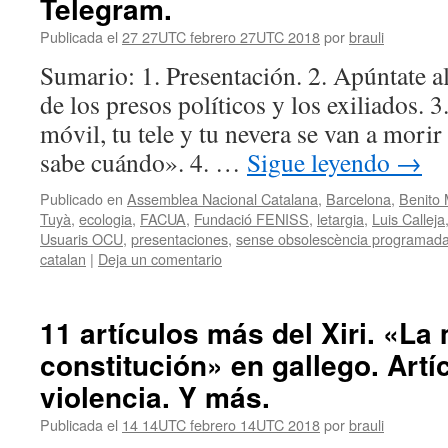
Telegram.
Publicada el
27 27UTC febrero 27UTC 2018
por
brauli
Sumario: 1. Presentación. 2. Apúntate al
de los presos políticos y los exiliados.
móvil, tu tele y tu nevera se van a morir 
sabe cuándo». 4. …
Sigue leyendo
→
Publicado en
Assemblea Nacional Catalana
,
Barcelona
,
Benito 
Tuyà
,
ecologia
,
FACUA
,
Fundació FENISS
,
letargia
,
Luis Calleja
Usuaris OCU
,
presentaciones
,
sense obsolescència programad
catalan
|
Deja un comentario
11 artículos más del Xiri. «La
constitución» en gallego. Artí
violencia. Y más.
Publicada el
14 14UTC febrero 14UTC 2018
por
brauli