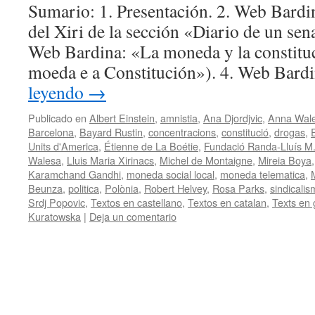
Sumario: 1. Presentación. 2. Web Bardi
del Xiri de la sección «Diario de un sena
Web Bardina: «La moneda y la constitu
moeda e a Constitución»). 4. Web Bard
leyendo
→
Publicado en
Albert Einstein
,
amnistia
,
Ana Djordjvic
,
Anna Wale
Barcelona
,
Bayard Rustin
,
concentracions
,
constitució
,
drogas
,
Units d'America
,
Étienne de La Boétie
,
Fundació Randa-Lluís M.
Walesa
,
Lluis Maria Xirinacs
,
Michel de Montaigne
,
Mireia Boya
Karamchand Gandhi
,
moneda social local
,
moneda telematica
,
Beunza
,
politica
,
Polònia
,
Robert Helvey
,
Rosa Parks
,
sindicali
Srdj Popovic
,
Textos en castellano
,
Textos en catalan
,
Texts en 
Kuratowska
|
Deja un comentario