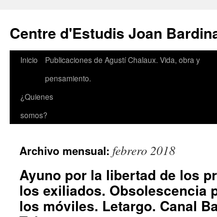
Saltar
al
Centre d'Estudis Joan Bardin
contenido
Inicio
Publicaciones de Agustí Chalaux. Vida, obra y
pensamiento.
¿Quienes
somos?
febrero 2018
Archivo mensual:
Ayuno por la libertad de los p
los exiliados. Obsolescencia
los móviles. Letargo. Canal B