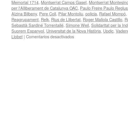
Memorial 1714
,
Montserrat Camps Gaset
,
Montserrat Montesin
per l'Alliberament de Catalunya OAC
,
Paulo Freire Paulo Reglus
Alzina Bilbeny
,
Pere Coll
,
Pilar Montoliu
,
policia
,
Rafael Mompó
,
Reagrupament
,
Relk
,
Rius de Llibertat
,
Roger Mallola Castillo
,
R
Sebastià Sardiné Torrentallé
,
Simone Weil
,
Solidaritat per la I
Suprem Espanyol
,
Universitat de la Nova Història
,
Updic
,
Vaden
en
Llobet
|
Comentarios desactivados
Benito
Muros.
Gonzalo
Boye.
Reforestación.
Cooperación.
Jorge
Molinari.
Consumo
Estratégico.
Nova
Història.