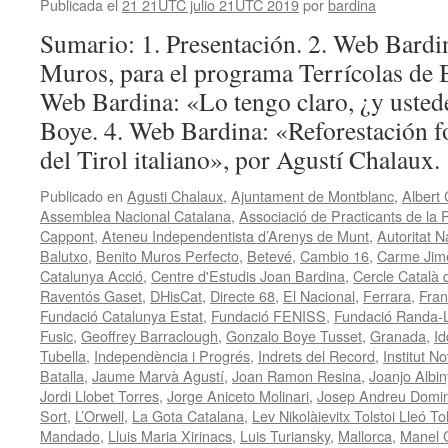
Publicada el
21 21UTC julio 21UTC 2019
por
bardina
Sumario: 1. Presentación. 2. Web Bardin
Muros, para el programa Terrícolas de B
Web Bardina: «Lo tengo claro, ¿y usted
Boye. 4. Web Bardina: «Reforestación fo
del Tirol italiano», por Agustí Chalaux
Publicado en
Agusti Chalaux
,
Ajuntament de Montblanc
,
Albert
Assemblea Nacional Catalana
,
Associació de Practicants de la 
Cappont
,
Ateneu Independentista d’Arenys de Munt
,
Autoritat N
Balutxo
,
Benito Muros Perfecto
,
Betevé
,
Cambio 16
,
Carme Jim
Catalunya Acció
,
Centre d'Estudis Joan Bardina
,
Cercle Català 
Raventós Gaset
,
DHisCat
,
Directe 68
,
El Nacional
,
Ferrara
,
Fran
Fundació Catalunya Estat
,
Fundació FENISS
,
Fundació Randa-Ll
Fusic
,
Geoffrey Barraclough
,
Gonzalo Boye Tusset
,
Granada
,
Id
Tubella
,
Independència i Progrés
,
Indrets del Record
,
Institut N
Batalla
,
Jaume Marvà Agustí
,
Joan Ramon Resina
,
Joanjo Albi
Jordi Llobet Torres
,
Jorge Aniceto Molinari
,
Josep Andreu Domi
Sort
,
L’Orwell
,
La Gota Catalana
,
Lev Nikolàievitx Tolstoi Lleó Tol
Mandado
,
Lluis Maria Xirinacs
,
Luis Turiansky
,
Mallorca
,
Manel 