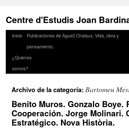
Saltar
al
Centre d'Estudis Joan Bardin
contenido
Inicio
Publicaciones de Agustí Chalaux. Vida, obra y
pensamiento.
¿Quienes
somos?
Bartomeu Mest
Archivo de la categoría:
Benito Muros. Gonzalo Boye. 
Cooperación. Jorge Molinari
Estratégico. Nova Història.