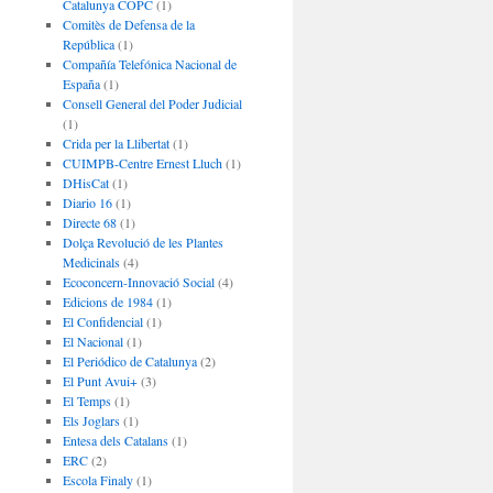
Catalunya COPC
(1)
Comitès de Defensa de la
República
(1)
Compañía Telefónica Nacional de
España
(1)
Consell General del Poder Judicial
(1)
Crida per la Llibertat
(1)
CUIMPB-Centre Ernest Lluch
(1)
DHisCat
(1)
Diario 16
(1)
Directe 68
(1)
Dolça Revolució de les Plantes
Medicinals
(4)
Ecoconcern-Innovació Social
(4)
Edicions de 1984
(1)
El Confidencial
(1)
El Nacional
(1)
El Periódico de Catalunya
(2)
El Punt Avui+
(3)
El Temps
(1)
Els Joglars
(1)
Entesa dels Catalans
(1)
ERC
(2)
Escola Finaly
(1)