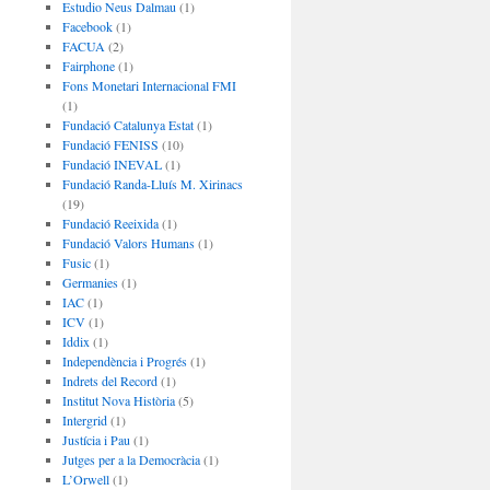
Estudio Neus Dalmau
(1)
Facebook
(1)
FACUA
(2)
Fairphone
(1)
Fons Monetari Internacional FMI
(1)
Fundació Catalunya Estat
(1)
Fundació FENISS
(10)
Fundació INEVAL
(1)
Fundació Randa-Lluís M. Xirinacs
(19)
Fundació Reeixida
(1)
Fundació Valors Humans
(1)
Fusic
(1)
Germanies
(1)
IAC
(1)
ICV
(1)
Iddix
(1)
Independència i Progrés
(1)
Indrets del Record
(1)
Institut Nova Història
(5)
Intergrid
(1)
Justícia i Pau
(1)
Jutges per a la Democràcia
(1)
L’Orwell
(1)