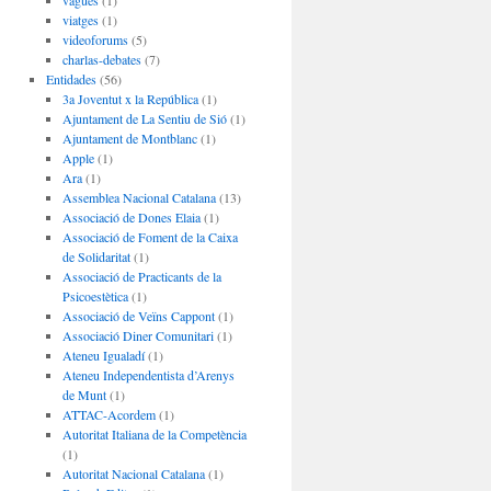
vagues
(1)
viatges
(1)
videoforums
(5)
charlas-debates
(7)
Entidades
(56)
3a Joventut x la República
(1)
Ajuntament de La Sentiu de Sió
(1)
Ajuntament de Montblanc
(1)
Apple
(1)
Ara
(1)
Assemblea Nacional Catalana
(13)
Associació de Dones Elaia
(1)
Associació de Foment de la Caixa
de Solidaritat
(1)
Associació de Practicants de la
Psicoestètica
(1)
Associació de Veïns Cappont
(1)
Associació Diner Comunitari
(1)
Ateneu Igualadí
(1)
Ateneu Independentista d’Arenys
de Munt
(1)
ATTAC-Acordem
(1)
Autoritat Italiana de la Competència
(1)
Autoritat Nacional Catalana
(1)