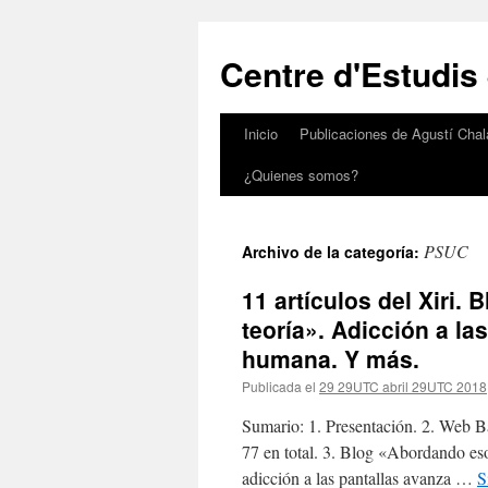
Saltar
al
Centre d'Estudis
contenido
Inicio
Publicaciones de Agustí Chal
¿Quienes somos?
PSUC
Archivo de la categoría:
11 artículos del Xiri.
teoría». Adicción a las
humana. Y más.
Publicada el
29 29UTC abril 29UTC 2018
Sumario: 1. Presentación. 2. Web Ba
77 en total. 3. Blog «Abordando eso
adicción a las pantallas avanza …
S