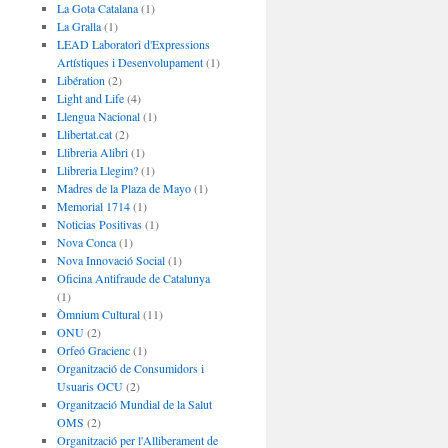
La Gota Catalana
(1)
La Gralla
(1)
LEAD Laboratori d'Expressions
Artístiques i Desenvolupament
(1)
Libération
(2)
Light and Life
(4)
Llengua Nacional
(1)
Llibertat.cat
(2)
Llibreria Alibri
(1)
Llibreria Llegim?
(1)
Madres de la Plaza de Mayo
(1)
Memorial 1714
(1)
Noticias Positivas
(1)
Nova Conca
(1)
Nova Innovació Social
(1)
Oficina Antifraude de Catalunya
(1)
Òmnium Cultural
(11)
ONU
(2)
Orfeó Gracienc
(1)
Organització de Consumidors i
Usuaris OCU
(2)
Organització Mundial de la Salut
OMS
(2)
Organització per l'Alliberament de