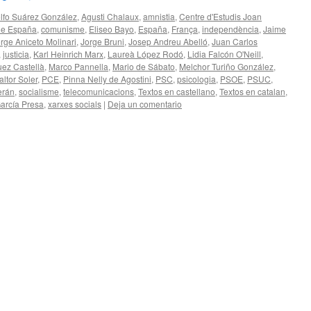
lfo Suárez González
,
Agusti Chalaux
,
amnistia
,
Centre d'Estudis Joan
de España
,
comunisme
,
Eliseo Bayo
,
España
,
França
,
independència
,
Jaime
rge Aniceto Molinari
,
Jorge Bruni
,
Josep Andreu Abelló
,
Juan Carlos
,
justicia
,
Karl Heinrich Marx
,
Laureà López Rodó
,
Lidia Falcón O'Neill
,
uez Castellà
,
Marco Pannella
,
Mario de Sábato
,
Melchor Turiño González
,
altor Soler
,
PCE
,
Pinna Nelly de Agostini
,
PSC
,
psicologia
,
PSOE
,
PSUC
,
erán
,
socialisme
,
telecomunicacions
,
Textos en castellano
,
Textos en catalan
,
arcía Presa
,
xarxes socials
|
Deja un comentario