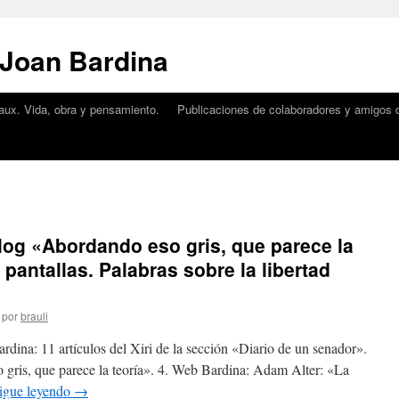
 Joan Bardina
aux. Vida, obra y pensamiento.
Publicaciones de colaboradores y amigos d
 Blog «Abordando eso gris, que parece la
 pantallas. Palabras sobre la libertad
por
brauli
rdina: 11 artículos del Xiri de la sección «Diario de un senador».
 gris, que parece la teoría». 4. Web Bardina: Adam Alter: «La
igue leyendo
→