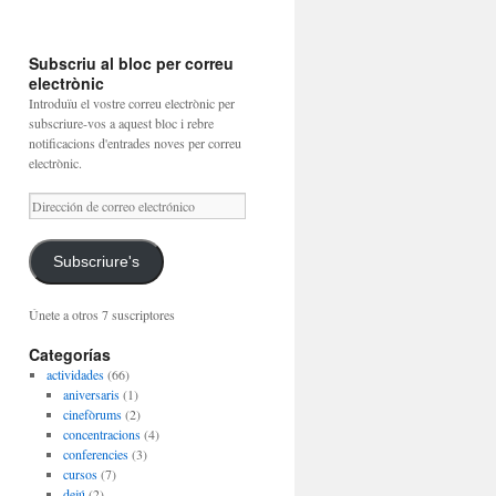
Subscriu al bloc per correu
electrònic
Introduïu el vostre correu electrònic per
subscriure-vos a aquest bloc i rebre
notificacions d'entrades noves per correu
electrònic.
Dirección
de
correo
electrónico
Subscriure's
Únete a otros 7 suscriptores
Categorías
actividades
(66)
aniversaris
(1)
cinefòrums
(2)
concentracions
(4)
conferencies
(3)
cursos
(7)
dejú
(2)