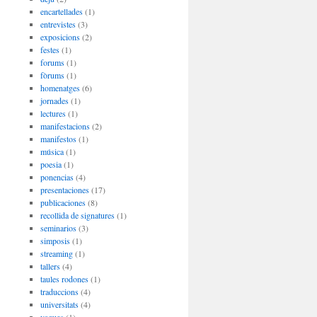
encartellades
(1)
entrevistes
(3)
exposicions
(2)
festes
(1)
forums
(1)
fòrums
(1)
homenatges
(6)
jornades
(1)
lectures
(1)
manifestacions
(2)
manifestos
(1)
música
(1)
poesia
(1)
ponencias
(4)
presentaciones
(17)
publicaciones
(8)
recollida de signatures
(1)
seminarios
(3)
simposis
(1)
streaming
(1)
tallers
(4)
taules rodones
(1)
traduccions
(4)
universitats
(4)