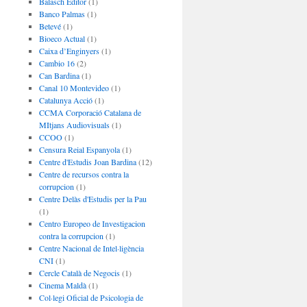
Balasch Editor
(1)
Banco Palmas
(1)
Betevé
(1)
Bioeco Actual
(1)
Caixa d’Enginyers
(1)
Cambio 16
(2)
Can Bardina
(1)
Canal 10 Montevideo
(1)
Catalunya Acció
(1)
CCMA Corporació Catalana de
MItjans Audiovisuals
(1)
CCOO
(1)
Censura Reial Espanyola
(1)
Centre d'Estudis Joan Bardina
(12)
Centre de recursos contra la
corrupcion
(1)
Centre Delàs d'Estudis per la Pau
(1)
Centro Europeo de Investigacion
contra la corrupcion
(1)
Centre Nacional de Intel·ligència
CNI
(1)
Cercle Català de Negocis
(1)
Cinema Maldà
(1)
Col·legi Oficial de Psicologia de