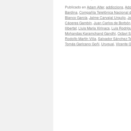
Publicado en
Adam Alter
,
addiccions
,
Ado
Bardina
,
Compañía Telefónica Nacional 
Blanco García
,
Jaime Carvajal Urquijo
,
Jo
Cáceres Gambín
,
Juan Carlos de Borbón
llibertat
,
Lluis Maria Xirinacs
,
Luis Rodríg
Mohandas Karamchand Gandhi
,
Octavi S
Rodolfo Martín Villa
,
Salvador Sánchez-T
Tomás Garicano Goñi
,
Uruguai
,
Vicente G