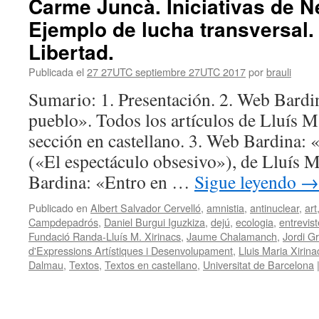
Carme Juncà. Iniciativas de 
Ejemplo de lucha transversal
Libertad.
Publicada el
27 27UTC septiembre 27UTC 2017
por
brauli
Sumario: 1. Presentación. 2. Web Bardin
pueblo». Todos los artículos de Lluís M
sección en castellano. 3. Web Bardina: 
(«El espectáculo obsesivo»), de Lluís M
Bardina: «Entro en …
Sigue leyendo
→
Publicado en
Albert Salvador Cervelló
,
amnistia
,
antinuclear
,
art
Campdepadrós
,
Daniel Burgui Iguzkiza
,
dejú
,
ecologia
,
entrevis
Fundació Randa-Lluís M. Xirinacs
,
Jaume Chalamanch
,
Jordi Gr
d'Expressions Artístiques i Desenvolupament
,
Lluis Maria Xirina
Dalmau
,
Textos
,
Textos en castellano
,
Universitat de Barcelona