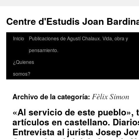
Saltar
al
Centre d'Estudis Joan Bardin
contenido
Inicio
Publicaciones de Agustí Chalaux. Vida, obra y
pensamiento.
¿Quienes
somos?
Fèlix Simon
Archivo de la categoría:
«Al servicio de este pueblo», 
artículos en castellano. Diario
Entrevista al jurista Josep Jov