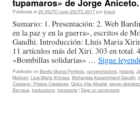
tupamaros» de Jorge Aniceto.
Publicada el
25 25UTC junio 25UTC 2017
por
brauli
Sumario: 1. Presentación: 2. Web Bardi
en la paz y en la guerra», escritos de
Gandhi. Introducción: Lluís Maria Xiri
11 artículos más del Xiri. 303 en total.
«Bombillas solidarias» …
Sigue leyen
Publicado en
Benito Muros Perfecto
,
concentracions
,
historia
,
J
Molinari
,
Lluis Maria Xirinacs
,
Mohandas Karamchand Gandhi
,
n
Catalans | Paises Catalanes
,
Quico Vila-Abadal
,
sense obsoles
Bernaus
,
traduccions
,
transports
|
Deja un comentario