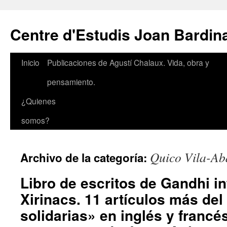
Saltar
al
Centre d'Estudis Joan Bardin
contenido
Inicio
Publicaciones de Agustí Chalaux. Vida, obra y
pensamiento.
¿Quienes
somos?
Quico Vila-Ab
Archivo de la categoría:
Libro de escritos de Gandhi i
Xirinacs. 11 artículos más del
solidarias» en inglés y francé