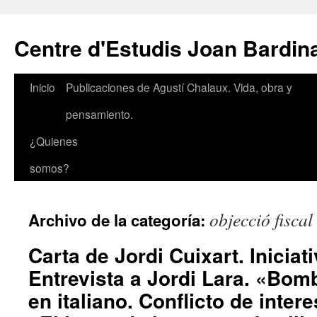
Saltar
al
Centre d'Estudis Joan Bardin
contenido
Inicio
Publicaciones de Agustí Chalaux. Vida, obra y
pensamiento.
¿Quienes
somos?
objecció fiscal
Archivo de la categoría:
Carta de Jordi Cuixart. Iniciat
Entrevista a Jordi Lara. «Bomb
en italiano. Conflicto de inter