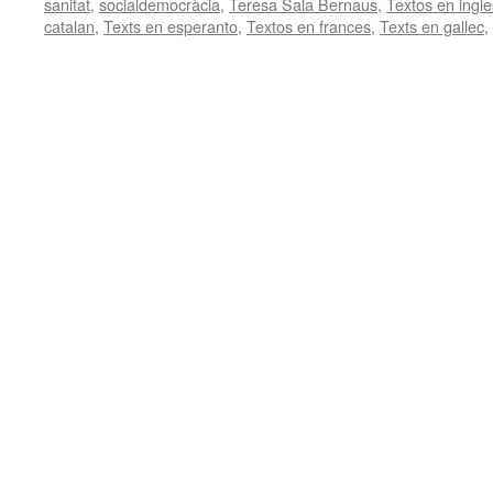
sanitat
,
socialdemocràcia
,
Teresa Sala Bernaus
,
Textos en ingle
catalan
,
Texts en esperanto
,
Textos en frances
,
Texts en gallec
,