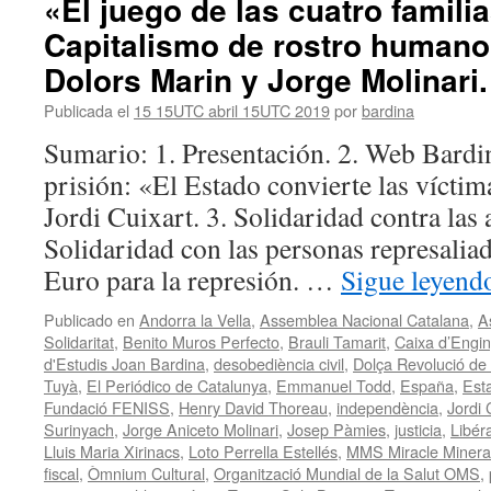
«El juego de las cuatro familia
Capitalismo de rostro humano.
Dolors Marin y Jorge Molinari.
Publicada el
15 15UTC abril 15UTC 2019
por
bardina
Sumario: 1. Presentación. 2. Web Bardin
prisión: «El Estado convierte las vícti
Jordi Cuixart. 3. Solidaridad contra las 
Solidaridad con las personas represaliad
Euro para la represión. …
Sigue leyen
Publicado en
Andorra la Vella
,
Assemblea Nacional Catalana
,
A
Solidaritat
,
Benito Muros Perfecto
,
Brauli Tamarit
,
Caixa d’Engin
d'Estudis Joan Bardina
,
desobediència civil
,
Dolça Revolució de 
Tuyà
,
El Periódico de Catalunya
,
Emmanuel Todd
,
España
,
Est
Fundació FENISS
,
Henry David Thoreau
,
independència
,
Jordi 
Surinyach
,
Jorge Aniceto Molinari
,
Josep Pàmies
,
justicia
,
Libér
Lluis Maria Xirinacs
,
Loto Perrella Estellés
,
MMS Miracle Minera
fiscal
,
Òmnium Cultural
,
Organització Mundial de la Salut OMS
,