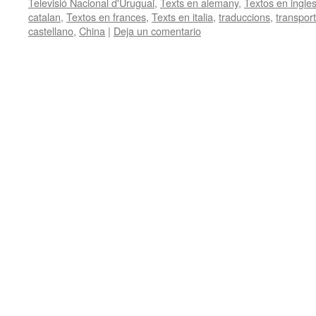
Televisió Nacional d'Uruguai
,
Texts en alemany
,
Textos en ingle
catalan
,
Textos en frances
,
Texts en italia
,
traduccions
,
transpor
castellano
,
China
|
Deja un comentario