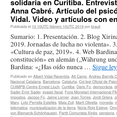
solidaria en Curitiba. Entrevi
Anna Cabré. Artículo del psic
Vidal. Video y artículos con e
Publicada el
10 10UTC febrero 10UTC 2019
por
brauli
Sumario: 1. Presentación. 2. Blog Xirina
2019. Jornadas de lucha no violenta». 3
«Cultura de paz, 2019». 4. Web Bardin
constitución» en alemán („Währung und
Bardina: «¿Has oído nunca …
Sigue le
Publicado en
Albert Vidal Raventós
,
Alt Camp
,
Andreu Barnils C
Nacional Catalana
,
Barcelona
,
Cataluña
,
Col·legi Oficial de Ps
CUIMPB-Centre Ernest Lluch
,
Curitiba
,
Dario Fo
,
democràcia
,
d
Sader Emir Sader
,
evasió fiscal
,
Fons Monetari Internacional F
impostos
,
Jacopo Fo
,
Jaime Lerner
,
Joan Torres
,
Jordi Griera
,
J
Marx
,
Loto Perrella Estellés
,
Maja Zoll
,
Marti Olivella
,
moneda
,
m
telematica
,
municipalizacion de la tierra
,
Núria Roig Esteve
,
Òmn
von Bismarck-Schönhausen
,
Partit Comunista Xinès
,
pensions
,