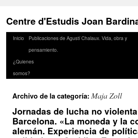
Saltar
al
Centre d'Estudis Joan Bardin
contenido
Inicio
Publicaciones de Agustí Chalaux. Vida, obra y
pensamiento.
¿Quienes
somos?
Maja Zoll
Archivo de la categoría:
Jornadas de lucha no violenta
Barcelona. «La moneda y la c
alemán. Experiencia de polític