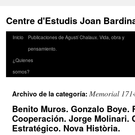
Saltar
al
Centre d'Estudis Joan Bardin
contenido
Inicio
Publicaciones de Agustí Chalaux. Vida, obra y
pensamiento.
¿Quienes
somos?
Memorial 171
Archivo de la categoría:
Benito Muros. Gonzalo Boye. 
Cooperación. Jorge Molinari
Estratégico. Nova Història.