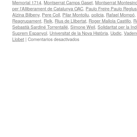
Memorial 1714
,
Montserrat Camps Gaset
,
Montserrat Montesin
per l'Alliberament de Catalunya OAC
,
Paulo Freire Paulo Reglus
Alzina Bilbeny
,
Pere Coll
,
Pilar Montoliu
,
policia
,
Rafael Mompó
,
Reagrupament
,
Relk
,
Rius de Llibertat
,
Roger Mallola Castillo
,
R
Sebastià Sardiné Torrentallé
,
Simone Weil
,
Solidaritat per la I
Suprem Espanyol
,
Universitat de la Nova Història
,
Updic
,
Vaden
en
Llobet
|
Comentarios desactivados
Benito
Muros.
Gonzalo
Boye.
Reforestación.
Cooperación.
Jorge
Molinari.
Consumo
Estratégico.
Nova
Història.