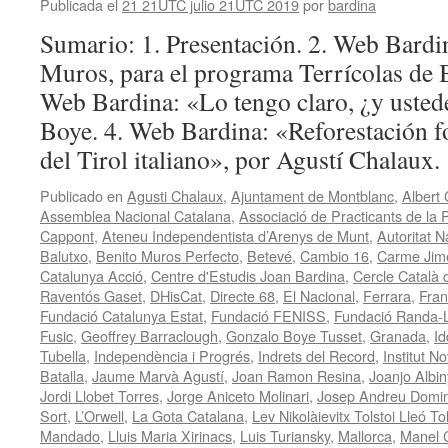
Publicada el
21 21UTC julio 21UTC 2019
por
bardina
Sumario: 1. Presentación. 2. Web Bardin
Muros, para el programa Terrícolas de B
Web Bardina: «Lo tengo claro, ¿y usted
Boye. 4. Web Bardina: «Reforestación fo
del Tirol italiano», por Agustí Chalaux
Publicado en
Agusti Chalaux
,
Ajuntament de Montblanc
,
Albert
Assemblea Nacional Catalana
,
Associació de Practicants de la 
Cappont
,
Ateneu Independentista d’Arenys de Munt
,
Autoritat N
Balutxo
,
Benito Muros Perfecto
,
Betevé
,
Cambio 16
,
Carme Jim
Catalunya Acció
,
Centre d'Estudis Joan Bardina
,
Cercle Català 
Raventós Gaset
,
DHisCat
,
Directe 68
,
El Nacional
,
Ferrara
,
Fran
Fundació Catalunya Estat
,
Fundació FENISS
,
Fundació Randa-Ll
Fusic
,
Geoffrey Barraclough
,
Gonzalo Boye Tusset
,
Granada
,
Id
Tubella
,
Independència i Progrés
,
Indrets del Record
,
Institut N
Batalla
,
Jaume Marvà Agustí
,
Joan Ramon Resina
,
Joanjo Albi
Jordi Llobet Torres
,
Jorge Aniceto Molinari
,
Josep Andreu Domi
Sort
,
L’Orwell
,
La Gota Catalana
,
Lev Nikolàievitx Tolstoi Lleó Tol
Mandado
,
Lluis Maria Xirinacs
,
Luis Turiansky
,
Mallorca
,
Manel 