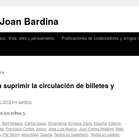
 Joan Bardina
aux. Vida, obra y pensamiento.
Publicaciones de colaboradores y amigos d
ca
 suprimir la circulación de billetes y
C 2010
por
bardina
n los robos y
o
,
Bert Nilsson
,
Carlos Salas
,
Dinamarca
,
Enrique Dans
,
España
,
Estanis
dia
,
Francisco Cortes
,
Japon
,
Jose Luis Nueno
,
Juan Carlos Anselmi
,
Maki
a
,
Par Strom
,
seguridad
,
Suecia
,
Textos en castellano
,
Textos en catalan
,