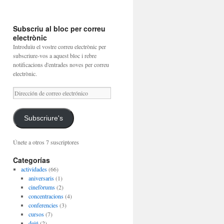
Subscriu al bloc per correu
electrònic
Introduïu el vostre correu electrònic per
subscriure-vos a aquest bloc i rebre
notificacions d'entrades noves per correu
electrònic.
Dirección
de
correo
electrónico
Subscriure's
Únete a otros 7 suscriptores
Categorías
actividades
(66)
aniversaris
(1)
cinefòrums
(2)
concentracions
(4)
conferencies
(3)
cursos
(7)
dejú
(2)