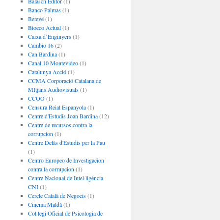
Balasch Editor
(1)
Banco Palmas
(1)
Betevé
(1)
Bioeco Actual
(1)
Caixa d’Enginyers
(1)
Cambio 16
(2)
Can Bardina
(1)
Canal 10 Montevideo
(1)
Catalunya Acció
(1)
CCMA Corporació Catalana de
MItjans Audiovisuals
(1)
CCOO
(1)
Censura Reial Espanyola
(1)
Centre d'Estudis Joan Bardina
(12)
Centre de recursos contra la
corrupcion
(1)
Centre Delàs d'Estudis per la Pau
(1)
Centro Europeo de Investigacion
contra la corrupcion
(1)
Centre Nacional de Intel·ligència
CNI
(1)
Cercle Català de Negocis
(1)
Cinema Maldà
(1)
Col·legi Oficial de Psicologia de