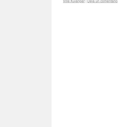
Ville Kujanper
|
Deja un comentario