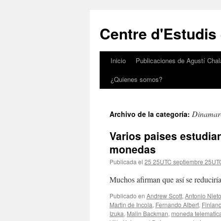
Saltar
al
Centre d'Estudis
contenido
Inicio
Publicaciones de Agustí Chal
¿Quienes somos?
Dinamar
Archivo de la categoría:
Varios paises estudian
monedas
Publicada el
25 25UTC septiembre 25UT
Muchos afirman que así se reduciría
Publicado en
Andrew Scott
,
Antonio Niet
Martin de Incola
,
Fernando Albert
,
Finlan
Izuka
,
Malin Backman
,
moneda telematic