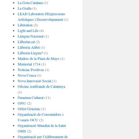
La Gota Catalana
(1)
La Gralla
(1)
LEAD Laboratori d'Expressions
Artístiques i Desenvolupament
(1)
Libération
(2)
Light and Life
(4)
Llengua Nacional
(1)
Llibertat.cat
(2)
Llibreria Alibri
(1)
Llibreria Llegim?
(1)
Madres de la Plaza de Mayo
(1)
Memorial 1714
(1)
Noticias Positivas
(1)
Nova Conca
(1)
Nova Innovació Social
(1)
Oficina Antifraude de Catalunya
(1)
Òmnium Cultural
(11)
ONU
(2)
Orfeó Gracienc
(1)
Organització de Consumidors i
Usuaris OCU
(2)
Organització Mundial de la Salut
OMS
(2)
Organització per l'Alliberament de