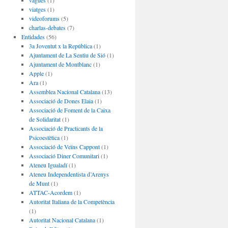
vagues
(1)
viatges
(1)
videoforums
(5)
charlas-debates
(7)
Entidades
(56)
3a Joventut x la República
(1)
Ajuntament de La Sentiu de Sió
(1)
Ajuntament de Montblanc
(1)
Apple
(1)
Ara
(1)
Assemblea Nacional Catalana
(13)
Associació de Dones Elaia
(1)
Associació de Foment de la Caixa
de Solidaritat
(1)
Associació de Practicants de la
Psicoestètica
(1)
Associació de Veïns Cappont
(1)
Associació Diner Comunitari
(1)
Ateneu Igualadí
(1)
Ateneu Independentista d’Arenys
de Munt
(1)
ATTAC-Acordem
(1)
Autoritat Italiana de la Competència
(1)
Autoritat Nacional Catalana
(1)