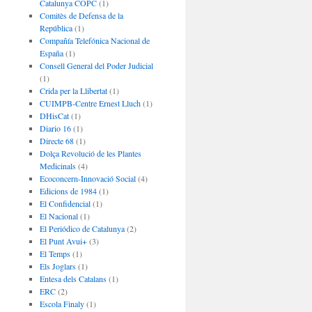
Catalunya COPC
(1)
Comitès de Defensa de la
República
(1)
Compañía Telefónica Nacional de
España
(1)
Consell General del Poder Judicial
(1)
Crida per la Llibertat
(1)
CUIMPB-Centre Ernest Lluch
(1)
DHisCat
(1)
Diario 16
(1)
Directe 68
(1)
Dolça Revolució de les Plantes
Medicinals
(4)
Ecoconcern-Innovació Social
(4)
Edicions de 1984
(1)
El Confidencial
(1)
El Nacional
(1)
El Periódico de Catalunya
(2)
El Punt Avui+
(3)
El Temps
(1)
Els Joglars
(1)
Entesa dels Catalans
(1)
ERC
(2)
Escola Finaly
(1)