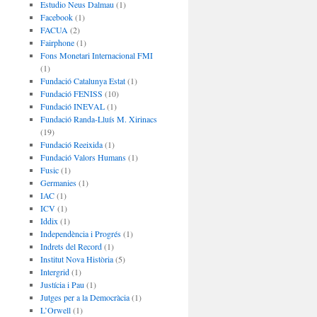
Estudio Neus Dalmau
(1)
Facebook
(1)
FACUA
(2)
Fairphone
(1)
Fons Monetari Internacional FMI
(1)
Fundació Catalunya Estat
(1)
Fundació FENISS
(10)
Fundació INEVAL
(1)
Fundació Randa-Lluís M. Xirinacs
(19)
Fundació Reeixida
(1)
Fundació Valors Humans
(1)
Fusic
(1)
Germanies
(1)
IAC
(1)
ICV
(1)
Iddix
(1)
Independència i Progrés
(1)
Indrets del Record
(1)
Institut Nova Història
(5)
Intergrid
(1)
Justícia i Pau
(1)
Jutges per a la Democràcia
(1)
L’Orwell
(1)