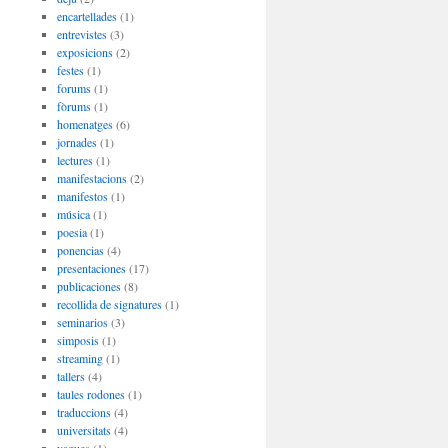
encartellades
(1)
entrevistes
(3)
exposicions
(2)
festes
(1)
forums
(1)
fòrums
(1)
homenatges
(6)
jornades
(1)
lectures
(1)
manifestacions
(2)
manifestos
(1)
música
(1)
poesia
(1)
ponencias
(4)
presentaciones
(17)
publicaciones
(8)
recollida de signatures
(1)
seminarios
(3)
simposis
(1)
streaming
(1)
tallers
(4)
taules rodones
(1)
traduccions
(4)
universitats
(4)