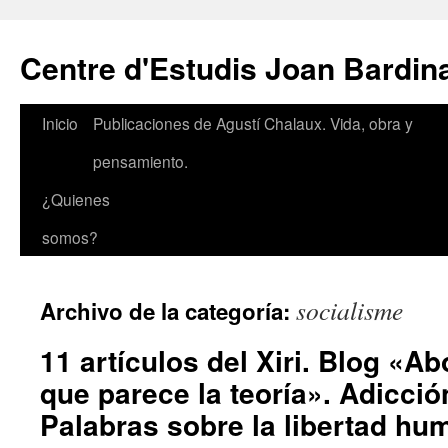
Saltar
al
Centre d'Estudis Joan Bardin
contenido
Inicio
Publicaciones de Agustí Chalaux. Vida, obra y
pensamiento.
¿Quienes
somos?
socialisme
Archivo de la categoría:
11 artículos del Xiri. Blog «A
que parece la teoría». Adicción
Palabras sobre la libertad hu