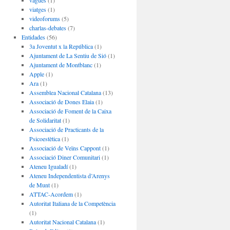
vagues
(1)
viatges
(1)
videoforums
(5)
charlas-debates
(7)
Entidades
(56)
3a Joventut x la República
(1)
Ajuntament de La Sentiu de Sió
(1)
Ajuntament de Montblanc
(1)
Apple
(1)
Ara
(1)
Assemblea Nacional Catalana
(13)
Associació de Dones Elaia
(1)
Associació de Foment de la Caixa
de Solidaritat
(1)
Associació de Practicants de la
Psicoestètica
(1)
Associació de Veïns Cappont
(1)
Associació Diner Comunitari
(1)
Ateneu Igualadí
(1)
Ateneu Independentista d’Arenys
de Munt
(1)
ATTAC-Acordem
(1)
Autoritat Italiana de la Competència
(1)
Autoritat Nacional Catalana
(1)