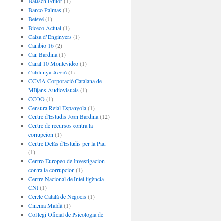
Balasch Editor
(1)
Banco Palmas
(1)
Betevé
(1)
Bioeco Actual
(1)
Caixa d’Enginyers
(1)
Cambio 16
(2)
Can Bardina
(1)
Canal 10 Montevideo
(1)
Catalunya Acció
(1)
CCMA Corporació Catalana de
MItjans Audiovisuals
(1)
CCOO
(1)
Censura Reial Espanyola
(1)
Centre d'Estudis Joan Bardina
(12)
Centre de recursos contra la
corrupcion
(1)
Centre Delàs d'Estudis per la Pau
(1)
Centro Europeo de Investigacion
contra la corrupcion
(1)
Centre Nacional de Intel·ligència
CNI
(1)
Cercle Català de Negocis
(1)
Cinema Maldà
(1)
Col·legi Oficial de Psicologia de