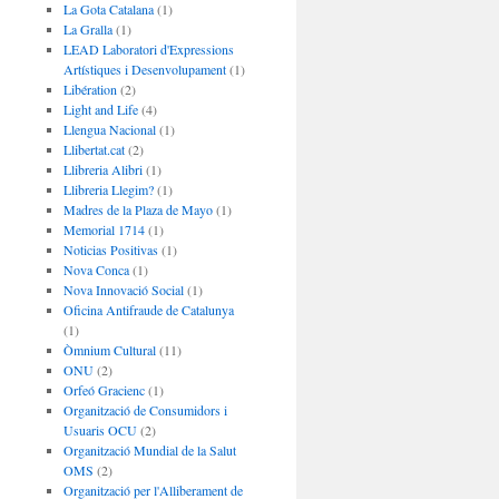
La Gota Catalana
(1)
La Gralla
(1)
LEAD Laboratori d'Expressions
Artístiques i Desenvolupament
(1)
Libération
(2)
Light and Life
(4)
Llengua Nacional
(1)
Llibertat.cat
(2)
Llibreria Alibri
(1)
Llibreria Llegim?
(1)
Madres de la Plaza de Mayo
(1)
Memorial 1714
(1)
Noticias Positivas
(1)
Nova Conca
(1)
Nova Innovació Social
(1)
Oficina Antifraude de Catalunya
(1)
Òmnium Cultural
(11)
ONU
(2)
Orfeó Gracienc
(1)
Organització de Consumidors i
Usuaris OCU
(2)
Organització Mundial de la Salut
OMS
(2)
Organització per l'Alliberament de