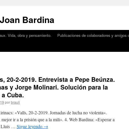
 Joan Bardina
aux. Vida, obra y pensamiento.
Publicaciones de colaboradores y amigos d
, 20-2-2019. Entrevista a Pepe Beúnza.
nas y Jorge Molinari. Solución para la
e a Cuba.
019
por
brauli
irinacs: «Valls, 20-2-2019. Jornadas de lucha no violenta».
mejor ir a la prisión que a la mili». 4. Web Bardina: «Esperar a
r Lluís …
Sigue leyendo
→