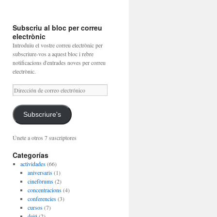
Subscriu al bloc per correu
electrònic
Introduïu el vostre correu electrònic per
subscriure-vos a aquest bloc i rebre
notificacions d'entrades noves per correu
electrònic.
Dirección
de
correo
electrónico
Subscriure's
Únete a otros 7 suscriptores
Categorías
actividades
(66)
aniversaris
(1)
cinefòrums
(2)
concentracions
(4)
conferencies
(3)
cursos
(7)
dejú
(2)