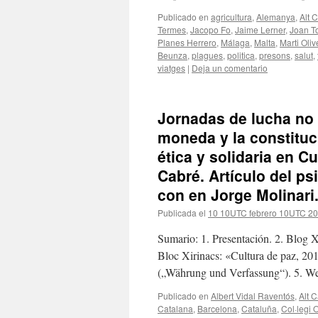
Publicado en
agricultura
,
Alemanya
,
Alt 
Termes
,
Jacopo Fo
,
Jaime Lerner
,
Joan T
Planes Herrero
,
Málaga
,
Malta
,
Marti Oliv
Beunza
,
plagues
,
politica
,
presons
,
salut
,
viatges
|
Deja un comentario
Jornadas de lucha no 
moneda y la constituc
ética y solidaria en C
Cabré. Artículo del ps
con en Jorge Molinari
Publicada el
10 10UTC febrero 10UTC 2
Sumario: 1. Presentación. 2. Blog Xi
Bloc Xirinacs: «Cultura de paz, 20
(„Währung und Verfassung“). 5. W
Publicado en
Albert Vidal Raventós
,
Alt 
Catalana
,
Barcelona
,
Cataluña
,
Col·legi 