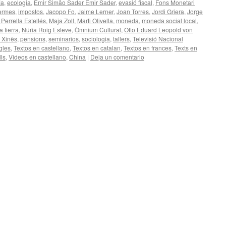
ia
,
ecologia
,
Emir Simão Sader Emir Sader
,
evasió fiscal
,
Fons Monetari
Termes
,
impostos
,
Jacopo Fo
,
Jaime Lerner
,
Joan Torres
,
Jordi Griera
,
Jorge
 Perrella Estellés
,
Maja Zoll
,
Marti Olivella
,
moneda
,
moneda social local
,
a tierra
,
Núria Roig Esteve
,
Òmnium Cultural
,
Otto Eduard Leopold von
a Xinès
,
pensions
,
seminarios
,
sociologia
,
tallers
,
Televisió Nacional
gles
,
Textos en castellano
,
Textos en catalan
,
Textos en frances
,
Texts en
lls
,
Videos en castellano
,
China
|
Deja un comentario