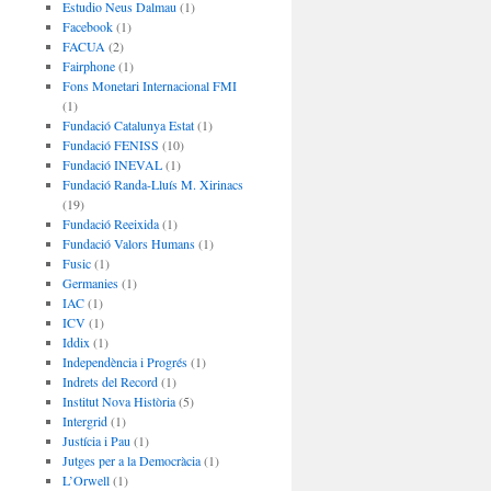
Estudio Neus Dalmau
(1)
Facebook
(1)
FACUA
(2)
Fairphone
(1)
Fons Monetari Internacional FMI
(1)
Fundació Catalunya Estat
(1)
Fundació FENISS
(10)
Fundació INEVAL
(1)
Fundació Randa-Lluís M. Xirinacs
(19)
Fundació Reeixida
(1)
Fundació Valors Humans
(1)
Fusic
(1)
Germanies
(1)
IAC
(1)
ICV
(1)
Iddix
(1)
Independència i Progrés
(1)
Indrets del Record
(1)
Institut Nova Història
(5)
Intergrid
(1)
Justícia i Pau
(1)
Jutges per a la Democràcia
(1)
L’Orwell
(1)