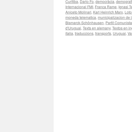
Curitiba
,
Dario Fo
,
democràcia
,
demograf
Internacional FMI
,
Franca Rame
,
Ignasi 
Aniceto Molinari
,
Karl Heinrich Marx
,
Loto
moneda telematica
,
municipalizacion de l
Bismarck-Schönhausen
,
Partit Comunist
d'Uruguai
,
Texts en alemany
,
Textos en in
italia
,
traduccions
,
transports
,
Uruguai
,
Va