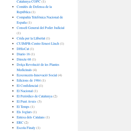
Catalunya COPC
(1)
Comitès de Defensa de la
República
(1)
Compañía Telefónica Nacional de
España
(1)
Consell General del Poder Judicial
(1)
Crida per la Llibertat
(1)
CUIMPB-Centre Ernest Lluch
(1)
DHisCat
(1)
Diario 16
(1)
Directe 68
(1)
Dolça Revolució de les Plantes
Medicinals
(4)
Ecoconcern-Innovació Social
(4)
Edicions de 1984
(1)
El Confidencial
(1)
El Nacional
(1)
El Periódico de Catalunya
(2)
El Punt Avui+
(3)
El Temps
(1)
Els Joglars
(1)
Entesa dels Catalans
(1)
ERC
(2)
Escola Finaly
(1)