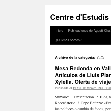
Saltar
al
Centre d'Estudis
contenido
Inicio
Publicaciones de Agustí Chal
¿Quienes somos?
Valls
Archivo de la categoría:
Mesa Redonda en Valls
Artículos de Lluís Pla
Xylella. Oferta de viaj
Publicada el
19 19UTC febrero 19UTC 2
Sumario: 1. Presentación. 2. Blog X
Recordatorio. 3. Pepe Beúnza: «Era 
los políticos o cambio de foco», po