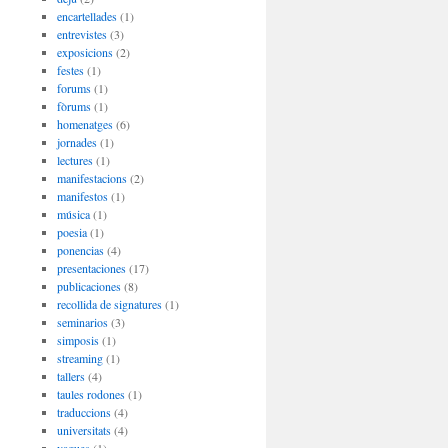
encartellades
(1)
entrevistes
(3)
exposicions
(2)
festes
(1)
forums
(1)
fòrums
(1)
homenatges
(6)
jornades
(1)
lectures
(1)
manifestacions
(2)
manifestos
(1)
música
(1)
poesia
(1)
ponencias
(4)
presentaciones
(17)
publicaciones
(8)
recollida de signatures
(1)
seminarios
(3)
simposis
(1)
streaming
(1)
tallers
(4)
taules rodones
(1)
traduccions
(4)
universitats
(4)