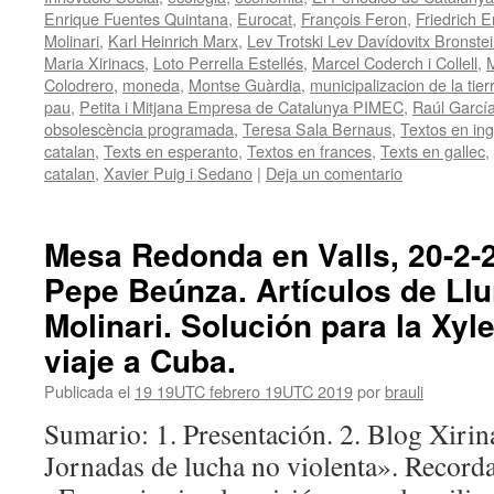
Enrique Fuentes Quintana
,
Eurocat
,
François Feron
,
Friedrich E
Molinari
,
Karl Heinrich Marx
,
Lev Trotski Lev Davídovitx Bronste
Maria Xirinacs
,
Loto Perrella Estellés
,
Marcel Coderch i Collell
,
M
Colodrero
,
moneda
,
Montse Guàrdia
,
municipalizacion de la tier
pau
,
Petita i Mitjana Empresa de Catalunya PIMEC
,
Raúl Garcí
obsolescència programada
,
Teresa Sala Bernaus
,
Textos en ing
catalan
,
Texts en esperanto
,
Textos en frances
,
Texts en gallec
,
catalan
,
Xavier Puig i Sedano
|
Deja un comentario
Mesa Redonda en Valls, 20-2-2
Pepe Beúnza. Artículos de Llu
Molinari. Solución para la Xyle
viaje a Cuba.
Publicada el
19 19UTC febrero 19UTC 2019
por
brauli
Sumario: 1. Presentación. 2. Blog Xirin
Jornadas de lucha no violenta». Recorda