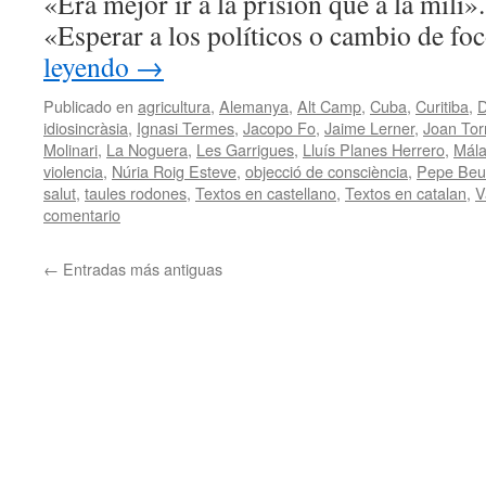
«Era mejor ir a la prisión que a la mili
«Esperar a los políticos o cambio de f
leyendo
→
Publicado en
agricultura
,
Alemanya
,
Alt Camp
,
Cuba
,
Curitiba
,
D
idiosincràsia
,
Ignasi Termes
,
Jacopo Fo
,
Jaime Lerner
,
Joan Tor
Molinari
,
La Noguera
,
Les Garrigues
,
Lluís Planes Herrero
,
Mál
violencia
,
Núria Roig Esteve
,
objecció de consciència
,
Pepe Beu
salut
,
taules rodones
,
Textos en castellano
,
Textos en catalan
,
V
comentario
←
Entradas más antiguas