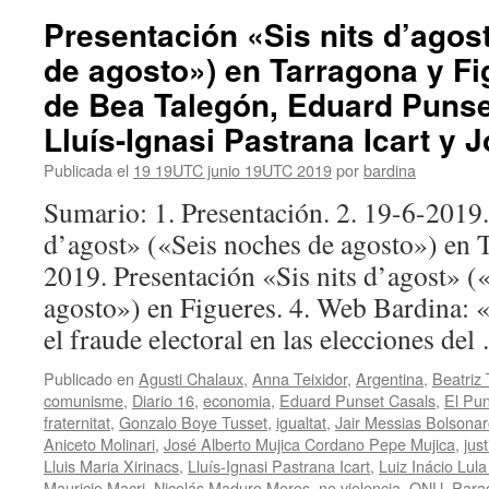
Presentación «Sis nits d’agos
de agosto») en Tarragona y Fi
de Bea Talegón, Eduard Punse
Lluís-Ignasi Pastrana Icart y J
Publicada el
19 19UTC junio 19UTC 2019
por
bardina
Sumario: 1. Presentación. 2. 19-6-2019.
d’agost» («Seis noches de agosto») en T
2019. Presentación «Sis nits d’agost» (
agosto») en Figueres. 4. Web Bardina: 
el fraude electoral en las elecciones de
Publicado en
Agusti Chalaux
,
Anna Teixidor
,
Argentina
,
Beatriz
comunisme
,
Diario 16
,
economia
,
Eduard Punset Casals
,
El Pun
fraternitat
,
Gonzalo Boye Tusset
,
igualtat
,
Jair Messias Bolsona
Aniceto Molinari
,
José Alberto Mujica Cordano Pepe Mujica
,
just
Lluis Maria Xirinacs
,
Lluís-Ignasi Pastrana Icart
,
Luiz Inácio Lula
Mauricio Macri
,
Nicolás Maduro Moros
,
no violencia
,
ONU
,
Para