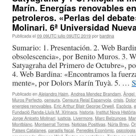
Marín. Energías renovables en
petroleros. «Perlas del debat
Molinari. 6ª Universidad Nueva
Publicada el
09 09UTC julio 09UTC 2019
por
bardina
Sumario: 1. Presentación. 2. Web Bardi
obsolescencia», por Benito Muros. 3. 
Satyagraha del Primero de Octubre», po
4. Web Bardina: «Encontramos la fuerz
mente», por Dolors Marín Tuyà. 5. …
S
Publicado en
Alejandro Haim
,
Andrea Mendez Brandam
,
Àngel
Muros Perfecto
,
censura
,
Censura Reial Espanyola
,
crisis
,
Dolo
energies renovables
,
Eric Arthur Blair George Orwell
,
Escòcia
,
e
Fundació Randa-Lluís M. Xirinacs
,
historia
,
Institut Nova Història
Jorge Aniceto Molinari
,
justicia
,
Livermore
,
Marc Belzunces
,
Mar
Montblanc
,
Montserrat Torres
,
Noticias Positivas
,
Núria Breu
,
Òm
Paises Catalanes
,
paradís fiscal
,
Penedès Econòmic
,
psicologia