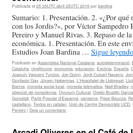
Publicada el
25 25UTC abril 25UTC 2019
por
bardina
Sumario: 1. Presentación. 2. «¿Por qué
con los Jordis?», por Víctor Sampedro
Pereiro y Manuel Rivas. 3. Repaso de la 
económica. 1. Presentación. En este env
Estudios Joan Bardina …
Sigue leyend
Publicado en
Assemblea Nacional Catalana
,
autodeterminació
,
Cataluña
,
cinefòrums
,
economia
,
educacion
,
Escòcia
,
España
,
G
Joaquín Vaquero Turcios
,
Joe Quinn
,
Jordi Cuixart Navarro
,
Jor
Goytisolo Gay
,
Jürgen Habermas
,
L'Hospitalet de Llobregat
,
Llu
Barros
,
moneda social local
,
moneda telematica
,
Niall Bradley
,
n
objecció de consciència
,
Òmnium Cultural
,
Ovidio Bustillo Garci
Gorostidi
,
Partit Popular d'Espanya
,
pensions
,
Pepe Beunza
,
Re
castellano
,
Textos en catalan
,
Unió de Centre Democràtic UCD
,
Pereiro
|
Deja un comentario
Arcadi Oliveres en el Café de 