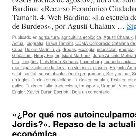
Bardina: «Recurso Económico Ciudadan
Tamarit. 4. Web Bardina: «La escuela d
de Burdeos», por Agustí Chalaux …
Si
Publicado en
agricultura
,
agricultura ecològica
,
Agusti Chalaux
,
Actual
,
biografia
,
Brauli Tamarit
,
CCMA Corporació Catalana de M
Cuba
,
Dolors Marin Tuyà
,
drogas
,
ecologia
,
educacion
,
energia
,
Globàlium
,
Henry Engler
,
Isidre Martínez
,
Jorge Aniceto Molinari
Life
,
llengües
,
Lluis Maria Xirinacs
,
Luxemburg
,
moneda social l
municipalizacion de la tierra
,
no violencia
,
plasma
,
Projecte Àmb
salut
,
sanitat
,
sense obsolescència programada
,
Ser y actuar
,
S
en ingles
,
Textos en castellano
,
Textos en catalan
,
Texts en esp
gallec
,
Texts en italia
,
traduccions
,
transports
,
Uruguai
,
Veneçue
Engler
,
Xavier Duran Escribà
|
Deja un comentario
«¿Por qué nos autoinculpamo
Jordis?». Repaso de la actuali
económica.