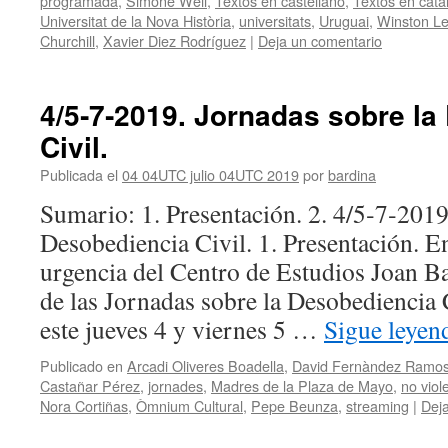
programada
,
Simone Weil
,
Textos en castellano
,
Textos en cata
Universitat de la Nova Història
,
universitats
,
Uruguai
,
Winston Le
Churchill
,
Xavier Diez Rodríguez
|
Deja un comentario
4/5‑7‑2019. Jornadas sobre l
Civil.
Publicada el
04 04UTC julio 04UTC 2019
por
bardina
Sumario: 1. Presentación. 2. 4/5‑7‑2019
Desobediencia Civil. 1. Presentación. E
urgencia del Centro de Estudios Joan 
de las Jornadas sobre la Desobediencia 
este jueves 4 y viernes 5 …
Sigue leye
Publicado en
Arcadi Oliveres Boadella
,
David Fernàndez Ramo
Castañar Pérez
,
jornades
,
Madres de la Plaza de Mayo
,
no viol
Nora Cortiñas
,
Òmnium Cultural
,
Pepe Beunza
,
streaming
|
Dej