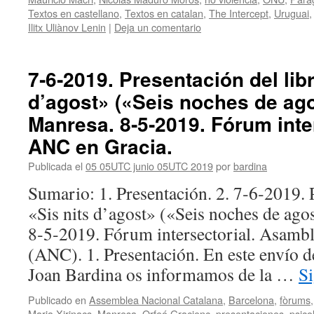
Textos en castellano
,
Textos en catalan
,
The Intercept
,
Uruguai
Ilitx Uliànov Lenin
|
Deja un comentario
7‑6‑2019. Presentación del libr
d’agost» («Seis noches de ag
Manresa. 8‑5‑2019. Fórum inter
ANC en Gracia.
Publicada el
05 05UTC junio 05UTC 2019
por
bardina
Sumario: 1. Presentación. 2. 7‑6‑2019. 
«Sis nits d’agost» («Seis noches de ago
8‑5‑2019. Fórum intersectorial. Asambl
(ANC). 1. Presentación. En este envío d
Joan Bardina os informamos de la …
S
Publicado en
Assemblea Nacional Catalana
,
Barcelona
,
fòrums
Maria Xirinacs
,
Manresa
,
Orfeó Gracienc
,
presentaciones
,
psico