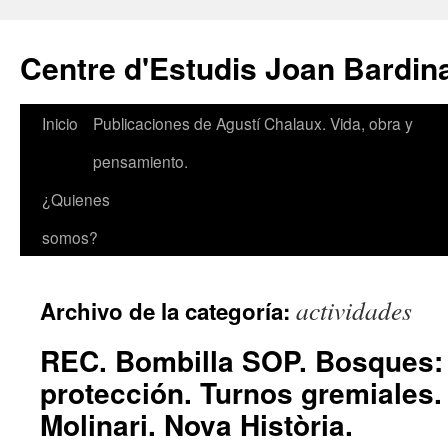
Saltar
al
Centre d'Estudis Joan Bardin
contenido
Inicio
Publicaciones de Agustí Chalaux. Vida, obra y
pensamiento.
¿Quienes
somos?
actividades
Archivo de la categoría:
REC. Bombilla SOP. Bosques: 
protección. Turnos gremiales. 
Molinari. Nova Història.