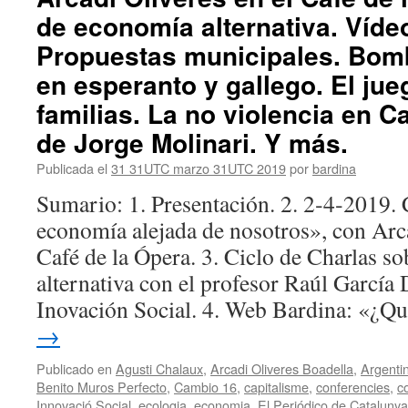
de economía alternativa. Vídeo
Propuestas municipales. Bombi
en esperanto y gallego. El jue
familias. La no violencia en C
de Jorge Molinari. Y más.
Publicada el
31 31UTC marzo 31UTC 2019
por
bardina
Sumario: 1. Presentación. 2. 2‑4‑2019.
economía alejada de nosotros», con Arca
Café de la Ópera. 3. Ciclo de Charlas s
alternativa con el profesor Raúl García
Inovación Social. 4. Web Bardina: «¿Q
→
Publicado en
Agusti Chalaux
,
Arcadi Oliveres Boadella
,
Argenti
Benito Muros Perfecto
,
Cambio 16
,
capitalisme
,
conferencies
,
c
Innovació Social
,
ecologia
,
economia
,
El Periódico de Catalunya