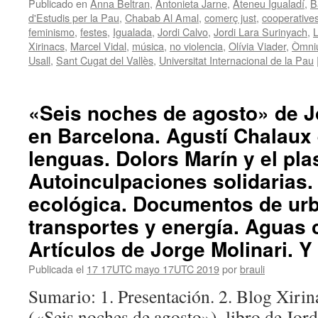
Publicado en
Anna Beltran
,
Antonieta Jarne
,
Ateneu Igualadí
,
B
d'Estudis per la Pau
,
Chabab Al Amal
,
comerç just
,
cooperative
feminismo
,
festes
,
Igualada
,
Jordi Calvo
,
Jordi Lara Surinyach
,
L
Xirinacs
,
Marcel Vidal
,
música
,
no violencia
,
Olívia Viader
,
Òmniu
Usall
,
Sant Cugat del Vallès
,
Universitat Internacional de la Pau
«Seis noches de agosto» de J
en Barcelona. Agustí Chalaux 
lenguas. Dolors Marín y el pl
Autoinculpaciones solidarias.
ecológica. Documentos de ur
transportes y energía. Aguas
Artículos de Jorge Molinari. Y
Publicada el
17 17UTC mayo 17UTC 2019
por
brauli
Sumario: 1. Presentación. 2. Blog Xirina
(«Seis noches de agosto»), libro de Jor