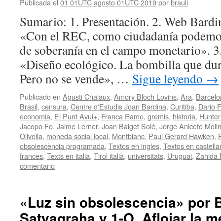
Publicada el
01 01UTC agosto 01UTC 2019
por
brauli
Sumario: 1. Presentación. 2. Web Bardin
«Con el REC, como ciudadanía podemos
de soberanía en el campo monetario». 3
«Diseño ecológico. La bombilla que dur
Pero no se vende», …
Sigue leyendo
→
Publicado en
Agusti Chalaux
,
Amory Bloch Lovins
,
Ara
,
Barcelo
Brasil
,
censura
,
Centre d'Estudis Joan Bardina
,
Curitiba
,
Dario 
economia
,
El Punt Avui+
,
Franca Rame
,
gremis
,
historia
,
Hunter
Jacopo Fo
,
Jaime Lerner
,
Joan Baiget Solé
,
Jorge Aniceto Molin
Olivella
,
moneda social local
,
Montblanc
,
Paul Gerard Hawken
,
obsolescència programada
,
Textos en ingles
,
Textos en castella
frances
,
Texts en italia
,
Tirol italià
,
universitats
,
Uruguai
,
Zahida
comentario
«Luz sin obsolescencia» por 
Satyagraha y 1-O. Aflojar la 