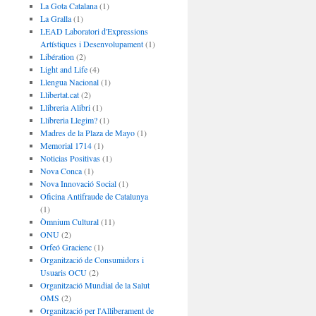
La Gota Catalana
(1)
La Gralla
(1)
LEAD Laboratori d'Expressions
Artístiques i Desenvolupament
(1)
Libération
(2)
Light and Life
(4)
Llengua Nacional
(1)
Llibertat.cat
(2)
Llibreria Alibri
(1)
Llibreria Llegim?
(1)
Madres de la Plaza de Mayo
(1)
Memorial 1714
(1)
Noticias Positivas
(1)
Nova Conca
(1)
Nova Innovació Social
(1)
Oficina Antifraude de Catalunya
(1)
Òmnium Cultural
(11)
ONU
(2)
Orfeó Gracienc
(1)
Organització de Consumidors i
Usuaris OCU
(2)
Organització Mundial de la Salut
OMS
(2)
Organització per l'Alliberament de