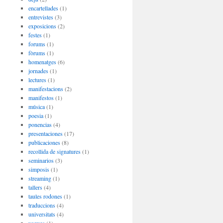
encartellades
(1)
entrevistes
(3)
exposicions
(2)
festes
(1)
forums
(1)
fòrums
(1)
homenatges
(6)
jornades
(1)
lectures
(1)
manifestacions
(2)
manifestos
(1)
música
(1)
poesia
(1)
ponencias
(4)
presentaciones
(17)
publicaciones
(8)
recollida de signatures
(1)
seminarios
(3)
simposis
(1)
streaming
(1)
tallers
(4)
taules rodones
(1)
traduccions
(4)
universitats
(4)