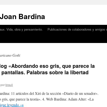
 Joan Bardina
aux. Vida, obra y pensamiento.
Publicaciones de colaboradores y amigos d
aricano Goñi
 Blog «Abordando eso gris, que parece la
 pantallas. Palabras sobre la libertad
por
brauli
rdina: 11 artículos del Xiri de la sección «Diario de un senador».
 gris, que parece la teoría». 4. Web Bardina: Adam Alter: «La
igue leyendo
→