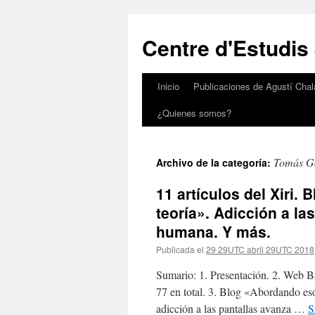
Saltar
al
Centre d'Estudis
contenido
Inicio
Publicaciones de Agustí Chal
¿Quienes somos?
Tomás G
Archivo de la categoría:
11 artículos del Xiri.
teoría». Adicción a las
humana. Y más.
Publicada el
29 29UTC abril 29UTC 2018
Sumario: 1. Presentación. 2. Web Ba
77 en total. 3. Blog «Abordando eso
adicción a las pantallas avanza …
S