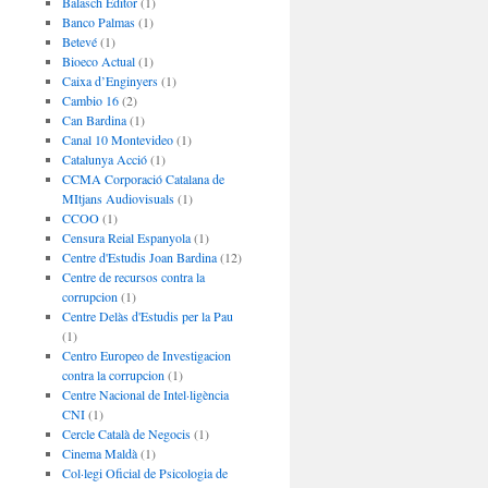
Balasch Editor
(1)
Banco Palmas
(1)
Betevé
(1)
Bioeco Actual
(1)
Caixa d’Enginyers
(1)
Cambio 16
(2)
Can Bardina
(1)
Canal 10 Montevideo
(1)
Catalunya Acció
(1)
CCMA Corporació Catalana de
MItjans Audiovisuals
(1)
CCOO
(1)
Censura Reial Espanyola
(1)
Centre d'Estudis Joan Bardina
(12)
Centre de recursos contra la
corrupcion
(1)
Centre Delàs d'Estudis per la Pau
(1)
Centro Europeo de Investigacion
contra la corrupcion
(1)
Centre Nacional de Intel·ligència
CNI
(1)
Cercle Català de Negocis
(1)
Cinema Maldà
(1)
Col·legi Oficial de Psicologia de