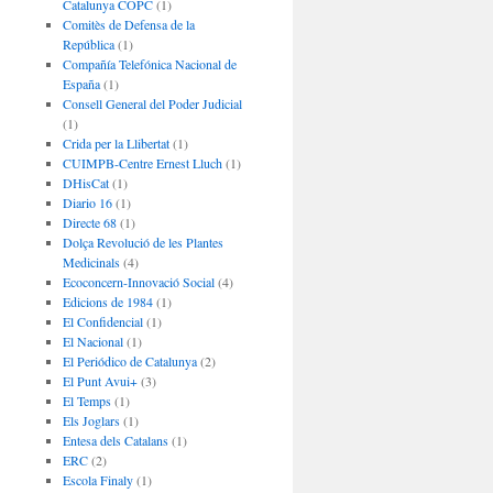
Catalunya COPC
(1)
Comitès de Defensa de la
República
(1)
Compañía Telefónica Nacional de
España
(1)
Consell General del Poder Judicial
(1)
Crida per la Llibertat
(1)
CUIMPB-Centre Ernest Lluch
(1)
DHisCat
(1)
Diario 16
(1)
Directe 68
(1)
Dolça Revolució de les Plantes
Medicinals
(4)
Ecoconcern-Innovació Social
(4)
Edicions de 1984
(1)
El Confidencial
(1)
El Nacional
(1)
El Periódico de Catalunya
(2)
El Punt Avui+
(3)
El Temps
(1)
Els Joglars
(1)
Entesa dels Catalans
(1)
ERC
(2)
Escola Finaly
(1)