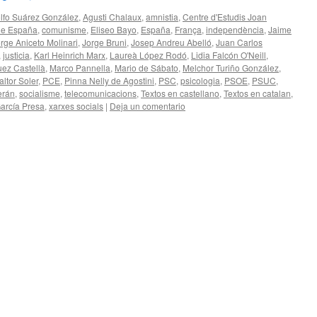
lfo Suárez González
,
Agusti Chalaux
,
amnistia
,
Centre d'Estudis Joan
de España
,
comunisme
,
Eliseo Bayo
,
España
,
França
,
independència
,
Jaime
rge Aniceto Molinari
,
Jorge Bruni
,
Josep Andreu Abelló
,
Juan Carlos
,
justicia
,
Karl Heinrich Marx
,
Laureà López Rodó
,
Lidia Falcón O'Neill
,
uez Castellà
,
Marco Pannella
,
Mario de Sábato
,
Melchor Turiño González
,
altor Soler
,
PCE
,
Pinna Nelly de Agostini
,
PSC
,
psicologia
,
PSOE
,
PSUC
,
erán
,
socialisme
,
telecomunicacions
,
Textos en castellano
,
Textos en catalan
,
arcía Presa
,
xarxes socials
|
Deja un comentario