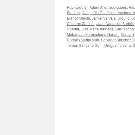
Publicado en
Adam Alter
,
addiccions
,
Ado
Bardina
,
Compañía Telefónica Nacional 
Blanco García
,
Jaime Carvajal Urquijo
,
Jo
Cáceres Gambín
,
Juan Carlos de Borbón
llibertat
,
Lluis Maria Xirinacs
,
Luis Rodríg
Mohandas Karamchand Gandhi
,
Octavi S
Rodolfo Martín Villa
,
Salvador Sánchez-T
Tomás Garicano Goñi
,
Uruguai
,
Vicente G