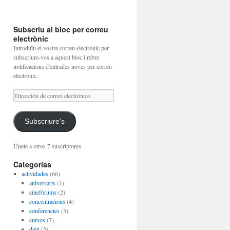
Subscriu al bloc per correu
electrònic
Introduïu el vostre correu electrònic per
subscriure-vos a aquest bloc i rebre
notificacions d'entrades noves per correu
electrònic.
Dirección
de
correo
electrónico
Subscriure's
Únete a otros 7 suscriptores
Categorías
actividades
(66)
aniversaris
(1)
cinefòrums
(2)
concentracions
(4)
conferencies
(3)
cursos
(7)
dejú
(2)