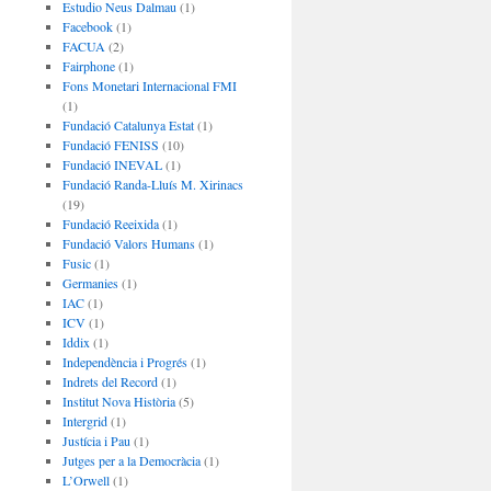
Estudio Neus Dalmau
(1)
Facebook
(1)
FACUA
(2)
Fairphone
(1)
Fons Monetari Internacional FMI
(1)
Fundació Catalunya Estat
(1)
Fundació FENISS
(10)
Fundació INEVAL
(1)
Fundació Randa-Lluís M. Xirinacs
(19)
Fundació Reeixida
(1)
Fundació Valors Humans
(1)
Fusic
(1)
Germanies
(1)
IAC
(1)
ICV
(1)
Iddix
(1)
Independència i Progrés
(1)
Indrets del Record
(1)
Institut Nova Història
(5)
Intergrid
(1)
Justícia i Pau
(1)
Jutges per a la Democràcia
(1)
L’Orwell
(1)