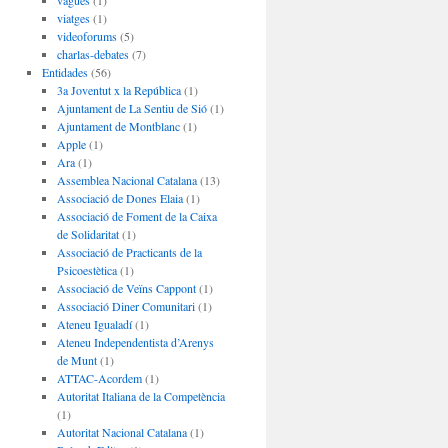
vagues
(1)
viatges
(1)
videoforums
(5)
charlas-debates
(7)
Entidades
(56)
3a Joventut x la República
(1)
Ajuntament de La Sentiu de Sió
(1)
Ajuntament de Montblanc
(1)
Apple
(1)
Ara
(1)
Assemblea Nacional Catalana
(13)
Associació de Dones Elaia
(1)
Associació de Foment de la Caixa
de Solidaritat
(1)
Associació de Practicants de la
Psicoestètica
(1)
Associació de Veïns Cappont
(1)
Associació Diner Comunitari
(1)
Ateneu Igualadí
(1)
Ateneu Independentista d’Arenys
de Munt
(1)
ATTAC-Acordem
(1)
Autoritat Italiana de la Competència
(1)
Autoritat Nacional Catalana
(1)