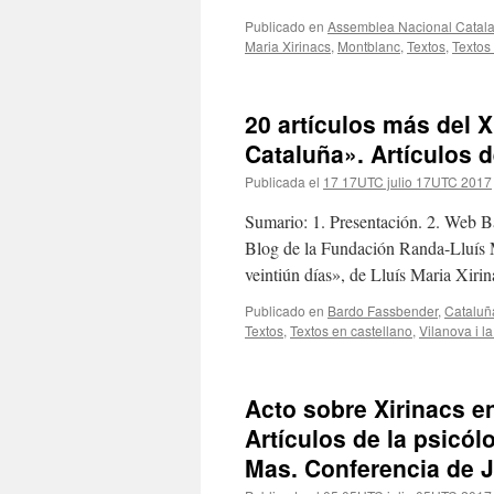
Publicado en
Assemblea Nacional Catal
Maria Xirinacs
,
Montblanc
,
Textos
,
Textos
20 artículos más del X
Cataluña». Artículos d
Publicada el
17 17UTC julio 17UTC 2017
Sumario: 1. Presentación. 2. Web Ba
Blog de la Fundación Randa-Lluís 
veintiún días», de Lluís Maria Xiri
Publicado en
Bardo Fassbender
,
Cataluñ
Textos
,
Textos en castellano
,
Vilanova i la
Acto sobre Xirinacs en
Artículos de la psicól
Mas. Conferencia de J