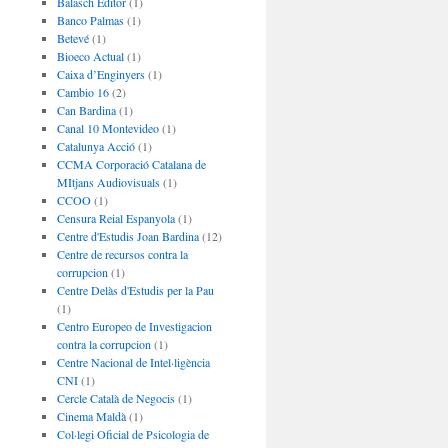
Balasch Editor
(1)
Banco Palmas
(1)
Betevé
(1)
Bioeco Actual
(1)
Caixa d’Enginyers
(1)
Cambio 16
(2)
Can Bardina
(1)
Canal 10 Montevideo
(1)
Catalunya Acció
(1)
CCMA Corporació Catalana de
MItjans Audiovisuals
(1)
CCOO
(1)
Censura Reial Espanyola
(1)
Centre d'Estudis Joan Bardina
(12)
Centre de recursos contra la
corrupcion
(1)
Centre Delàs d'Estudis per la Pau
(1)
Centro Europeo de Investigacion
contra la corrupcion
(1)
Centre Nacional de Intel·ligència
CNI
(1)
Cercle Català de Negocis
(1)
Cinema Maldà
(1)
Col·legi Oficial de Psicologia de