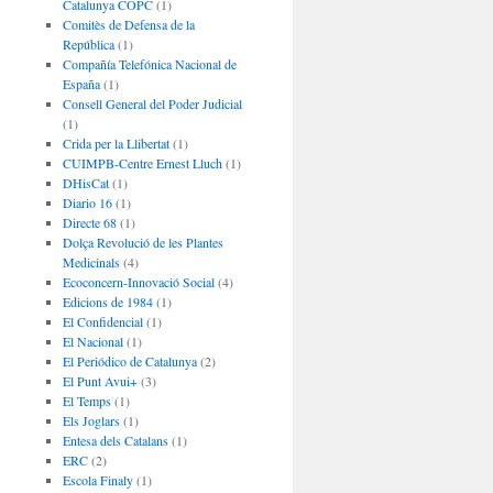
Catalunya COPC
(1)
Comitès de Defensa de la
República
(1)
Compañía Telefónica Nacional de
España
(1)
Consell General del Poder Judicial
(1)
Crida per la Llibertat
(1)
CUIMPB-Centre Ernest Lluch
(1)
DHisCat
(1)
Diario 16
(1)
Directe 68
(1)
Dolça Revolució de les Plantes
Medicinals
(4)
Ecoconcern-Innovació Social
(4)
Edicions de 1984
(1)
El Confidencial
(1)
El Nacional
(1)
El Periódico de Catalunya
(2)
El Punt Avui+
(3)
El Temps
(1)
Els Joglars
(1)
Entesa dels Catalans
(1)
ERC
(2)
Escola Finaly
(1)