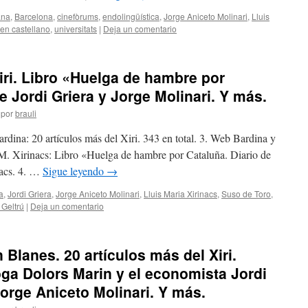
ana
,
Barcelona
,
cinefòrums
,
endolingüística
,
Jorge Aniceto Molinari
,
Lluis
 en castellano
,
universitats
|
Deja un comentario
iri. Libro «Huelga de hambre por
e Jordi Griera y Jorge Molinari. Y más.
por
brauli
rdina: 20 artículos más del Xiri. 343 en total. 3. Web Bardina y
M. Xirinacs: Libro «Huelga de hambre por Cataluña. Diario de
nacs. 4. …
Sigue leyendo
→
a
,
Jordi Griera
,
Jorge Aniceto Molinari
,
Lluis Maria Xirinacs
,
Suso de Toro
,
 Geltrú
|
Deja un comentario
 Blanes. 20 artículos más del Xiri.
oga Dolors Marin y el economista Jordi
orge Aniceto Molinari. Y más.