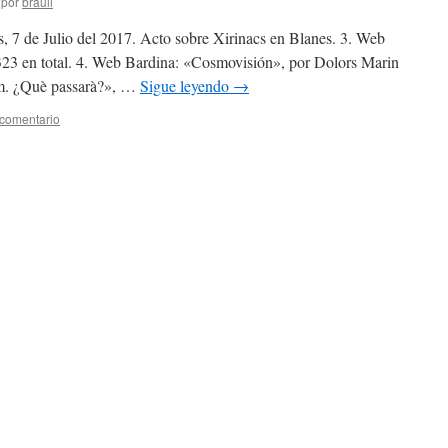
por
brauli
s, 7 de Julio del 2017. Acto sobre Xirinacs en Blanes. 3. Web
 323 en total. 4. Web Bardina: «Cosmovisión», por Dolors Marin
m. ¿Què passarà?», …
Sigue leyendo
→
 comentario