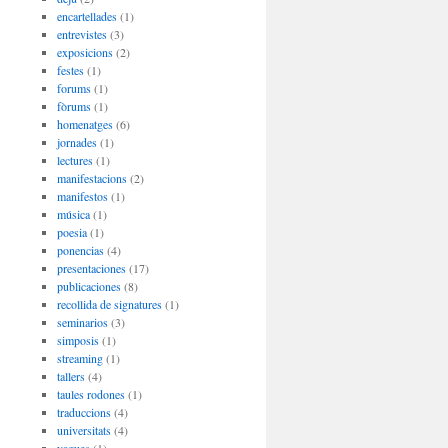
encartellades
(1)
entrevistes
(3)
exposicions
(2)
festes
(1)
forums
(1)
fòrums
(1)
homenatges
(6)
jornades
(1)
lectures
(1)
manifestacions
(2)
manifestos
(1)
música
(1)
poesia
(1)
ponencias
(4)
presentaciones
(17)
publicaciones
(8)
recollida de signatures
(1)
seminarios
(3)
simposis
(1)
streaming
(1)
tallers
(4)
taules rodones
(1)
traduccions
(4)
universitats
(4)