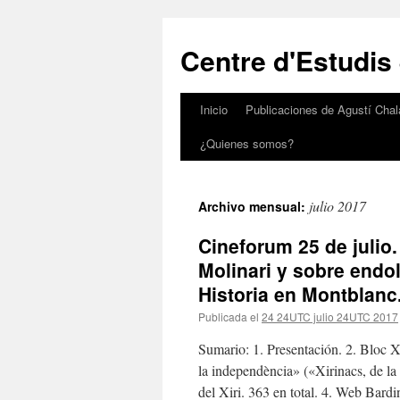
Saltar
al
Centre d'Estudis
contenido
Inicio
Publicaciones de Agustí Chal
¿Quienes somos?
julio 2017
Archivo mensual:
Cineforum 25 de julio.
Molinari y sobre endo
Historia en Montblanc
Publicada el
24 24UTC julio 24UTC 2017
Sumario: 1. Presentación. 2. Bloc Xi
la independència» («Xirinacs, de la
del Xiri. 363 en total. 4. Web B