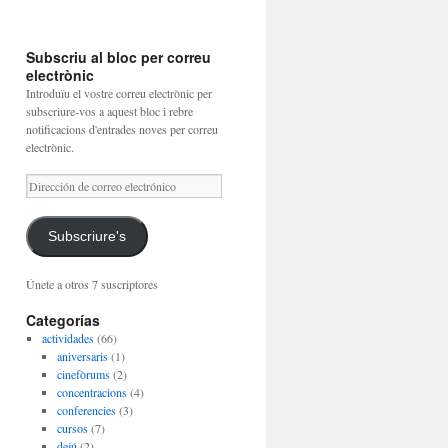
Subscriu al bloc per correu
electrònic
Introduïu el vostre correu electrònic per
subscriure-vos a aquest bloc i rebre
notificacions d'entrades noves per correu
electrònic.
Dirección
de
correo
electrónico
Subscriure's
Únete a otros 7 suscriptores
Categorías
actividades
(66)
aniversaris
(1)
cinefòrums
(2)
concentracions
(4)
conferencies
(3)
cursos
(7)
dejú
(2)