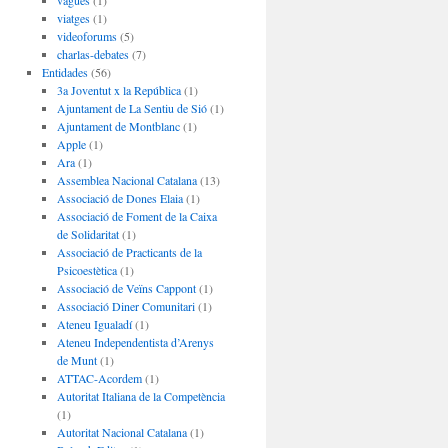
vagues
(1)
viatges
(1)
videoforums
(5)
charlas-debates
(7)
Entidades
(56)
3a Joventut x la República
(1)
Ajuntament de La Sentiu de Sió
(1)
Ajuntament de Montblanc
(1)
Apple
(1)
Ara
(1)
Assemblea Nacional Catalana
(13)
Associació de Dones Elaia
(1)
Associació de Foment de la Caixa
de Solidaritat
(1)
Associació de Practicants de la
Psicoestètica
(1)
Associació de Veïns Cappont
(1)
Associació Diner Comunitari
(1)
Ateneu Igualadí
(1)
Ateneu Independentista d’Arenys
de Munt
(1)
ATTAC-Acordem
(1)
Autoritat Italiana de la Competència
(1)
Autoritat Nacional Catalana
(1)