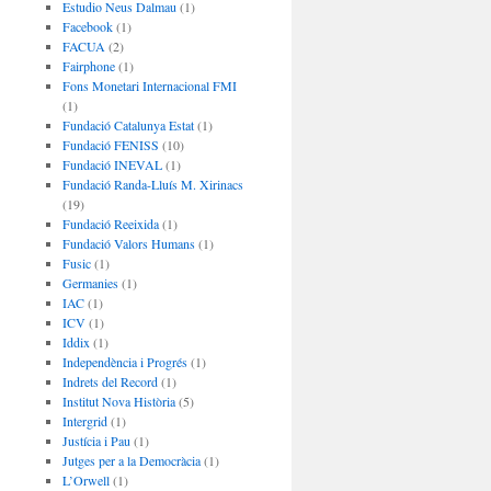
Estudio Neus Dalmau
(1)
Facebook
(1)
FACUA
(2)
Fairphone
(1)
Fons Monetari Internacional FMI
(1)
Fundació Catalunya Estat
(1)
Fundació FENISS
(10)
Fundació INEVAL
(1)
Fundació Randa-Lluís M. Xirinacs
(19)
Fundació Reeixida
(1)
Fundació Valors Humans
(1)
Fusic
(1)
Germanies
(1)
IAC
(1)
ICV
(1)
Iddix
(1)
Independència i Progrés
(1)
Indrets del Record
(1)
Institut Nova Història
(5)
Intergrid
(1)
Justícia i Pau
(1)
Jutges per a la Democràcia
(1)
L’Orwell
(1)