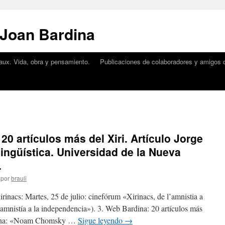
 Joan Bardina
aux. Vida, obra y pensamiento.
Publicaciones de colaboradores y amigos d
 20 artículos más del Xiri. Artículo Jorge
lingüística. Universidad de la Nueva
.
por
brauli
rinacs: Martes, 25 de julio: cinefórum «Xirinacs, de l’amnistia a
 amnistía a la independencia»). 3. Web Bardina: 20 artículos más
ardina: «Noam Chomsky …
Sigue leyendo
→