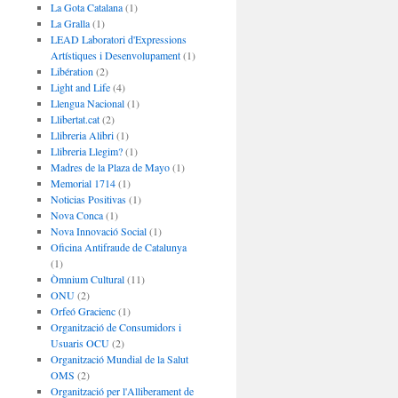
La Gota Catalana
(1)
La Gralla
(1)
LEAD Laboratori d'Expressions
Artístiques i Desenvolupament
(1)
Libération
(2)
Light and Life
(4)
Llengua Nacional
(1)
Llibertat.cat
(2)
Llibreria Alibri
(1)
Llibreria Llegim?
(1)
Madres de la Plaza de Mayo
(1)
Memorial 1714
(1)
Noticias Positivas
(1)
Nova Conca
(1)
Nova Innovació Social
(1)
Oficina Antifraude de Catalunya
(1)
Òmnium Cultural
(11)
ONU
(2)
Orfeó Gracienc
(1)
Organització de Consumidors i
Usuaris OCU
(2)
Organització Mundial de la Salut
OMS
(2)
Organització per l'Alliberament de