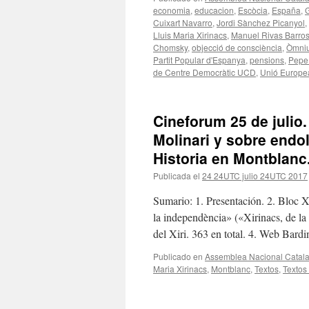
economia
,
educacion
,
Escòcia
,
España
,
G
Cuixart Navarro
,
Jordi Sànchez Picanyol
,
Lluis Maria Xirinacs
,
Manuel Rivas Barro
Chomsky
,
objecció de consciència
,
Òmniu
Partit Popular d'Espanya
,
pensions
,
Pepe
de Centre Democràtic UCD
,
Unió Europe
Cineforum 25 de julio.
Molinari y sobre endo
Historia en Montblanc
Publicada el
24 24UTC julio 24UTC 2017
Sumario: 1. Presentación. 2. Bloc Xi
la independència» («Xirinacs, de la
del Xiri. 363 en total. 4. Web B
Publicado en
Assemblea Nacional Catal
Maria Xirinacs
,
Montblanc
,
Textos
,
Textos