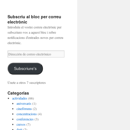
Subscriu al bloc per correu
electrònic
Introduïu el vostre correu electrònic per
subscriure-vos a aquest bloc i rebre
notificacions d'entrades noves per correu
electrònic.
Dirección
de
correo
electrónico
Subscriure's
Únete a otros 7 suscriptores
Categorías
actividades
(66)
aniversaris
(1)
cinefòrums
(2)
concentracions
(4)
conferencies
(3)
cursos
(7)
dejú
(2)