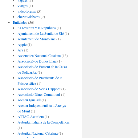
vagues
(1)
viatges
(1)
videoforums
(5)
charlas-debates
(7)
Entidades
(56)
3a Joventut x la República
(1)
Ajuntament de La Sentiu de Sió
(1)
Ajuntament de Montblanc
(1)
Apple
(1)
Ara
(1)
Assemblea Nacional Catalana
(13)
Associació de Dones Elaia
(1)
Associació de Foment de la Caixa
de Solidaritat
(1)
Associació de Practicants de la
Psicoestètica
(1)
Associació de Veïns Cappont
(1)
Associació Diner Comunitari
(1)
Ateneu Igualadí
(1)
Ateneu Independentista d’Arenys
de Munt
(1)
ATTAC-Acordem
(1)
Autoritat Italiana de la Competència
(1)
Autoritat Nacional Catalana
(1)