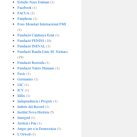
Estudio Neus Dalmau
(1)
Facebook
(1)
FACUA
(2)
Fairphone
(1)
Fons Monetari Internacional FMI
(1)
Fundació Catalunya Estat
(1)
Fundació FENISS
(10)
Fundació INEVAL
(1)
Fundació Randa-Lluís M. Xirinacs
(19)
Fundació Reeixida
(1)
Fundació Valors Humans
(1)
Fusic
(1)
Germanies
(1)
IAC
(1)
ICV
(1)
Iddix
(1)
Independència i Progrés
(1)
Indrets del Record
(1)
Institut Nova Història
(5)
Intergrid
(1)
Justícia i Pau
(1)
Jutges per a la Democràcia
(1)
L’Orwell
(1)