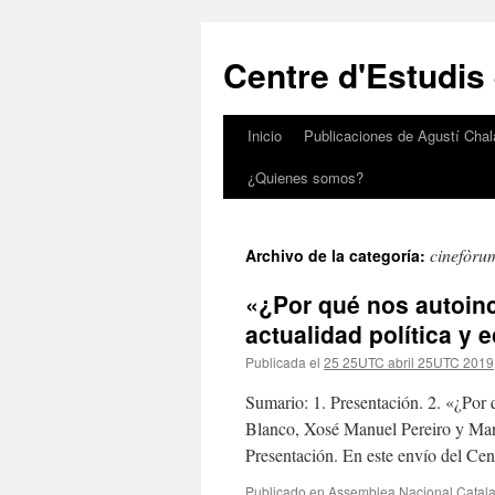
Saltar
al
Centre d'Estudis
contenido
Inicio
Publicaciones de Agustí Chal
¿Quienes somos?
cinefòru
Archivo de la categoría:
«¿Por qué nos autoin
actualidad política y
Publicada el
25 25UTC abril 25UTC 2019
Sumario: 1. Presentación. 2. «¿Por
Blanco, Xosé Manuel Pereiro y Manu
Presentación. En este envío del Ce
Publicado en
Assemblea Nacional Catal