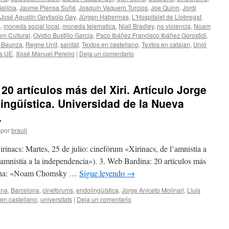
alícia
,
Jaume Plensa Suñé
,
Joaquín Vaquero Turcios
,
Joe Quinn
,
Jordi
José Agustín Goytisolo Gay
,
Jürgen Habermas
,
L'Hospitalet de Llobregat
,
s
,
moneda social local
,
moneda telematica
,
Niall Bradley
,
no violencia
,
Noam
m Cultural
,
Ovidio Bustillo Garcia
,
Paco Ibáñez Francisco Ibáñez Gorostidi
,
 Beunza
,
Regne Unit
,
sanitat
,
Textos en castellano
,
Textos en catalan
,
Unió
a UE
,
Xosé Manuel Pereiro
|
Deja un comentario
 20 artículos más del Xiri. Artículo Jorge
lingüística. Universidad de la Nueva
.
por
brauli
rinacs: Martes, 25 de julio: cinefórum «Xirinacs, de l’amnistia a
 amnistía a la independencia»). 3. Web Bardina: 20 artículos más
ardina: «Noam Chomsky …
Sigue leyendo
→
ana
,
Barcelona
,
cinefòrums
,
endolingüística
,
Jorge Aniceto Molinari
,
Lluis
 en castellano
,
universitats
|
Deja un comentario