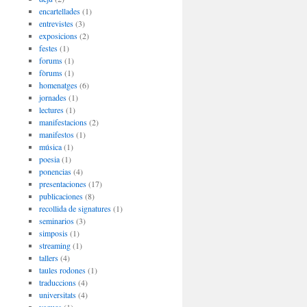
encartellades
(1)
entrevistes
(3)
exposicions
(2)
festes
(1)
forums
(1)
fòrums
(1)
homenatges
(6)
jornades
(1)
lectures
(1)
manifestacions
(2)
manifestos
(1)
música
(1)
poesia
(1)
ponencias
(4)
presentaciones
(17)
publicaciones
(8)
recollida de signatures
(1)
seminarios
(3)
simposis
(1)
streaming
(1)
tallers
(4)
taules rodones
(1)
traduccions
(4)
universitats
(4)