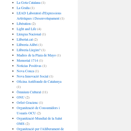
La Gota Catalana
(1)
La Gralla
(1)
LEAD Laboratori d'Expressions
Artístiques i Desenvolupament
(1)
Libération
(2)
Light and Life
(4)
Llengua Nacional
(1)
Llibertat.cat
(2)
Llibreria Alibri
(1)
Llibreria Llegim?
(1)
Madres de la Plaza de Mayo
(1)
Memorial 1714
(1)
Noticias Positivas
(1)
Nova Conca
(1)
Nova Innovació Social
(1)
Oficina Antifraude de Catalunya
(1)
Òmnium Cultural
(11)
ONU
(2)
Orfeó Gracienc
(1)
Organització de Consumidors i
Usuaris OCU
(2)
Organització Mundial de la Salut
OMS
(2)
Organització per l'Alliberament de