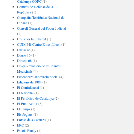
Catalunya COPC
(1)
Comitès de Defensa de la
República
(1)
Compañía Telefónica Nacional de
España
(1)
Consell General del Poder Judicial
(1)
Crida per la Llibertat
(1)
CUIMPB-Centre Ernest Lluch
(1)
DHisCat
(1)
Diario 16
(1)
Directe 68
(1)
Dolça Revolució de les Plantes
Medicinals
(4)
Ecoconcern-Innovació Social
(4)
Edicions de 1984
(1)
El Confidencial
(1)
El Nacional
(1)
El Periódico de Catalunya
(2)
El Punt Avui+
(3)
El Temps
(1)
Els Joglars
(1)
Entesa dels Catalans
(1)
ERC
(2)
Escola Finaly
(1)