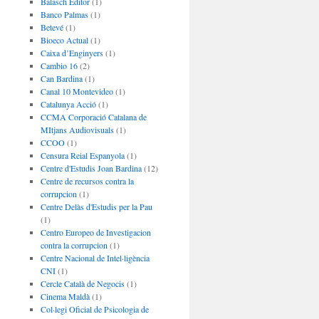
Balasch Editor
(1)
Banco Palmas
(1)
Betevé
(1)
Bioeco Actual
(1)
Caixa d’Enginyers
(1)
Cambio 16
(2)
Can Bardina
(1)
Canal 10 Montevideo
(1)
Catalunya Acció
(1)
CCMA Corporació Catalana de
MItjans Audiovisuals
(1)
CCOO
(1)
Censura Reial Espanyola
(1)
Centre d'Estudis Joan Bardina
(12)
Centre de recursos contra la
corrupcion
(1)
Centre Delàs d'Estudis per la Pau
(1)
Centro Europeo de Investigacion
contra la corrupcion
(1)
Centre Nacional de Intel·ligència
CNI
(1)
Cercle Català de Negocis
(1)
Cinema Maldà
(1)
Col·legi Oficial de Psicologia de