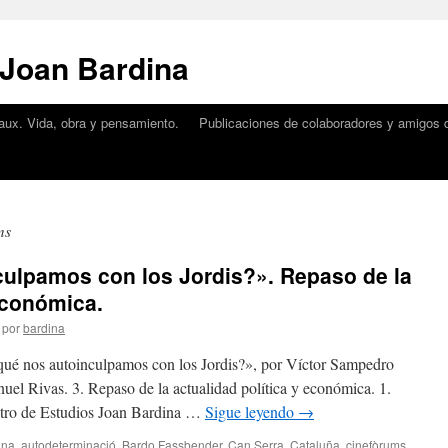
 Joan Bardina
aux. Vida, obra y pensamiento.
Publicaciones de colaboradores y amigos d
ms
culpamos con los Jordis?». Repaso de la
 económica.
por
bardina
 qué nos autoinculpamos con los Jordis?», por Víctor Sampedro
el Rivas. 3. Repaso de la actualidad política y económica. 1.
ntro de Estudios Joan Bardina …
Sigue leyendo
→
ana
,
autodeterminació
,
Bardo Fassbender
,
Can Serra
,
Cataluña
,
cinefòrums
,