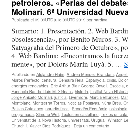
petroleros. «Perlas del debat
Molinari. 6ª Universidad Nueva
Publicada el
09 09UTC julio 09UTC 2019
por
bardina
Sumario: 1. Presentación. 2. Web Bardi
obsolescencia», por Benito Muros. 3. 
Satyagraha del Primero de Octubre», po
4. Web Bardina: «Encontramos la fuerz
mente», por Dolors Marín Tuyà. 5. …
S
Publicado en
Alejandro Haim
,
Andrea Mendez Brandam
,
Àngel
Muros Perfecto
,
censura
,
Censura Reial Espanyola
,
crisis
,
Dolo
energies renovables
,
Eric Arthur Blair George Orwell
,
Escòcia
,
e
Fundació Randa-Lluís M. Xirinacs
,
historia
,
Institut Nova Història
Jorge Aniceto Molinari
,
justicia
,
Livermore
,
Marc Belzunces
,
Mar
Montblanc
,
Montserrat Torres
,
Noticias Positivas
,
Núria Breu
,
Òm
Paises Catalanes
,
paradís fiscal
,
Penedès Econòmic
,
psicologia
programada
,
Simone Weil
,
Textos en castellano
,
Textos en cata
Universitat de la Nova Història
,
universitats
,
Uruguai
,
Winston Le
Churchill
,
Xavier Diez Rodríguez
|
Deja un comentario