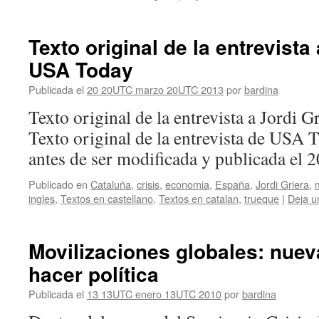
Texto original de la entrevista
USA Today
Publicada el
20 20UTC marzo 20UTC 2013
por
bardina
Texto original de la entrevista a Jordi 
Texto original de la entrevista de USA T
antes de ser modificada y publicada el 2
Publicado en
Cataluña
,
crisis
,
economia
,
España
,
Jordi Griera
,
ingles
,
Textos en castellano
,
Textos en catalan
,
trueque
|
Deja u
Movilizaciones globales: nue
hacer política
Publicada el
13 13UTC enero 13UTC 2010
por
bardina