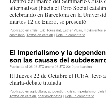
Dentro del marco del Seminario Crisis 
alternativas (hacia el Foro Social catalá
celebrando en Barcelona en la Universi
martes 12 de Enero, se presentó
Publicado en
crisis
,
Eric Toussaint
,
Esther Vivas
,
movimientos s
castellano
,
Textos en catalan
|
Deja un comentario
El imperialismo y la depende
son las causas del subdesarro
Publicada el
05 05UTC enero 05UTC 2010
por
bardina
El Jueves 22 de Octubre el ICEA llevo 
charla-debate titulada
Publicado en
agricultura
,
autogestion
,
crisis
,
imperialismo
,
Lluis
Textos en catalan
,
charlas-debates
|
Deja un comentario