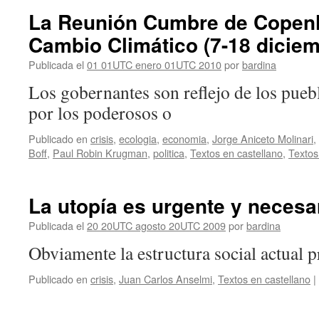
La Reunión Cumbre de Copen
Cambio Climático (7-18 dicie
Publicada el
01 01UTC enero 01UTC 2010
por
bardina
Los gobernantes son reflejo de los puebl
por los poderosos o
Publicado en
crisis
,
ecologia
,
economia
,
Jorge Aniceto Molinari
,
Boff
,
Paul Robin Krugman
,
politica
,
Textos en castellano
,
Textos
La utopía es urgente y necesa
Publicada el
20 20UTC agosto 20UTC 2009
por
bardina
Obviamente la estructura social actual p
Publicado en
crisis
,
Juan Carlos Anselmi
,
Textos en castellano
|