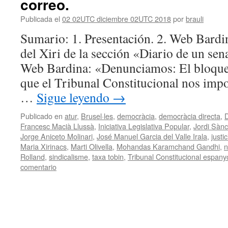
correo.
Publicada el
02 02UTC diciembre 02UTC 2018
por
brauli
Sumario: 1. Presentación. 2. Web Bardi
del Xiri de la sección «Diario de un sena
Web Bardina: «Denunciamos: El bloqueo 
que el Tribunal Constitucional nos imp
…
Sigue leyendo
→
Publicado en
atur
,
Brusel·les
,
democràcia
,
democràcia directa
,
D
Francesc Macià Llussà
,
Iniciativa Legislativa Popular
,
Jordi Sànc
Jorge Aniceto Molinari
,
José Manuel Garcia del Valle Irala
,
justic
Maria Xirinacs
,
Marti Olivella
,
Mohandas Karamchand Gandhi
,
n
Rolland
,
sindicalisme
,
taxa tobin
,
Tribunal Constitucional espany
comentario