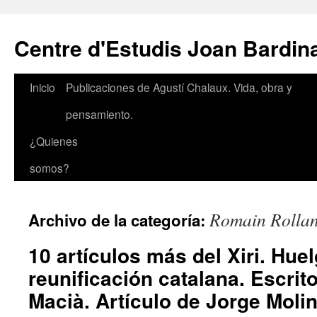
Saltar
al
Centre d'Estudis Joan Bardin
contenido
Inicio
Publicaciones de Agustí Chalaux. Vida, obra y
pensamiento.
¿Quienes
somos?
Romain Rolla
Archivo de la categoría:
10 artículos más del Xiri. Hue
reunificación catalana. Escrit
Macià. Artículo de Jorge Molin