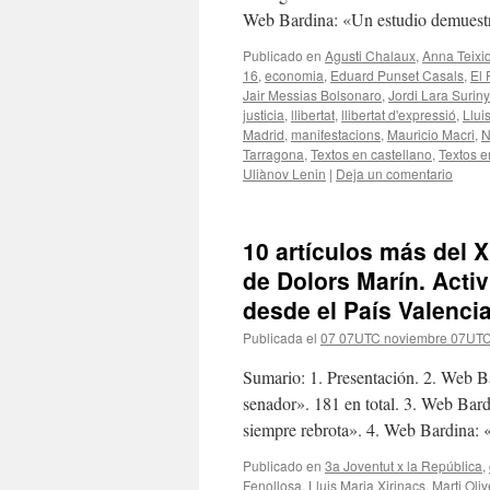
Web Bardina: «Un estudio demuestra
Publicado en
Agusti Chalaux
,
Anna Teixi
16
,
economia
,
Eduard Punset Casals
,
El 
Jair Messias Bolsonaro
,
Jordi Lara Surin
justicia
,
llibertat
,
llibertat d'expressió
,
Llui
Madrid
,
manifestacions
,
Mauricio Macri
,
N
Tarragona
,
Textos en castellano
,
Textos e
Uliànov Lenin
|
Deja un comentario
10 artículos más del Xi
de Dolors Marín. Acti
desde el País Valenci
Publicada el
07 07UTC noviembre 07UT
Sumario: 1. Presentación. 2. Web Ba
senador». 181 en total. 3. Web Bardi
siempre rebrota». 4. Web Bardina
Publicado en
3a Joventut x la República
,
Fenollosa
,
Lluis Maria Xirinacs
,
Marti Oliv