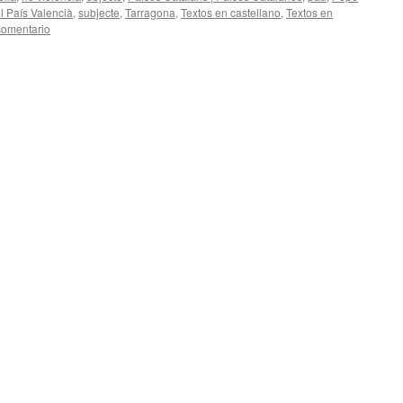
el País Valencià
,
subjecte
,
Tarragona
,
Textos en castellano
,
Textos en
comentario