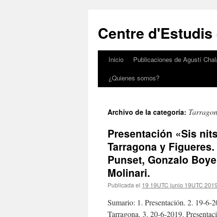
Saltar
al
Centre d'Estudis
contenido
Inicio
Publicaciones de Agustí Chal
¿Quienes somos?
Tarrago
Archivo de la categoría:
Presentación «Sis nit
Tarragona y Figueres.
Punset, Gonzalo Boye, 
Molinari.
Publicada el
19 19UTC junio 19UTC 201
Sumario: 1. Presentación. 2. 19-6-2
Tarragona. 3. 20-6-2019. Presentaci