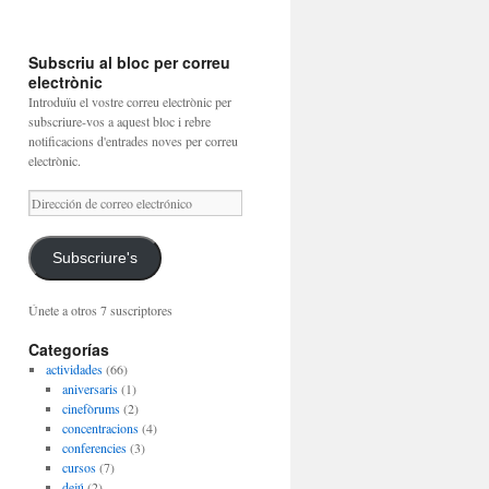
Subscriu al bloc per correu
electrònic
Introduïu el vostre correu electrònic per
subscriure-vos a aquest bloc i rebre
notificacions d'entrades noves per correu
electrònic.
Dirección
de
correo
electrónico
Subscriure's
Únete a otros 7 suscriptores
Categorías
actividades
(66)
aniversaris
(1)
cinefòrums
(2)
concentracions
(4)
conferencies
(3)
cursos
(7)
dejú
(2)