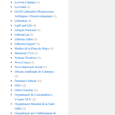
La Gota Catalana
(1)
La Gralla
(1)
LEAD Laboratori d'Expressions
Artístiques i Desenvolupament
(1)
Libération
(2)
Light and Life
(4)
Llengua Nacional
(1)
Llibertat.cat
(2)
Llibreria Alibri
(1)
Llibreria Llegim?
(1)
Madres de la Plaza de Mayo
(1)
Memorial 1714
(1)
Noticias Positivas
(1)
Nova Conca
(1)
Nova Innovació Social
(1)
Oficina Antifraude de Catalunya
(1)
Òmnium Cultural
(11)
ONU
(2)
Orfeó Gracienc
(1)
Organització de Consumidors i
Usuaris OCU
(2)
Organització Mundial de la Salut
OMS
(2)
Organització per l'Alliberament de