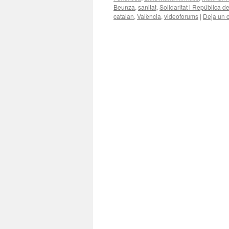
Beunza
,
sanitat
,
Solidaritat i República d
catalan
,
València
,
videoforums
|
Deja un 