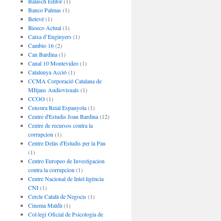
Balasch Editor
(1)
Banco Palmas
(1)
Betevé
(1)
Bioeco Actual
(1)
Caixa d’Enginyers
(1)
Cambio 16
(2)
Can Bardina
(1)
Canal 10 Montevideo
(1)
Catalunya Acció
(1)
CCMA Corporació Catalana de
MItjans Audiovisuals
(1)
CCOO
(1)
Censura Reial Espanyola
(1)
Centre d'Estudis Joan Bardina
(12)
Centre de recursos contra la
corrupcion
(1)
Centre Delàs d'Estudis per la Pau
(1)
Centro Europeo de Investigacion
contra la corrupcion
(1)
Centre Nacional de Intel·ligència
CNI
(1)
Cercle Català de Negocis
(1)
Cinema Maldà
(1)
Col·legi Oficial de Psicologia de