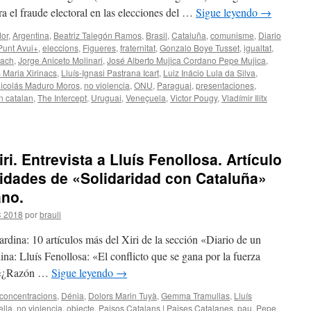
 el fraude electoral en las elecciones del …
Sigue leyendo
→
dor
,
Argentina
,
Beatriz Talegón Ramos
,
Brasil
,
Cataluña
,
comunisme
,
Diario
Punt Avui+
,
eleccions
,
Figueres
,
fraternitat
,
Gonzalo Boye Tusset
,
igualtat
,
yach
,
Jorge Aniceto Molinari
,
José Alberto Mujica Cordano Pepe Mujica
,
s Maria Xirinacs
,
Lluís-Ignasi Pastrana Icart
,
Luiz Inácio Lula da Silva
,
icolás Maduro Moros
,
no violencia
,
ONU
,
Paraguai
,
presentaciones
,
n catalan
,
The Intercept
,
Uruguai
,
Veneçuela
,
Victor Pougy
,
Vladímir Ilitx
ri. Entrevista a Lluís Fenollosa. Artículo
vidades de «Solidaridad con Cataluña»
ano.
C 2018
por
brauli
rdina: 10 artículos más del Xiri de la sección «Diario de un
na: Lluís Fenollosa: «El conflicto que se gana por la fuerza
: «¿Razón …
Sigue leyendo
→
concentracions
,
Dénia
,
Dolors Marin Tuyà
,
Gemma Tramullas
,
Lluís
ella
,
no violencia
,
objecte
,
Paisos Catalans | Paises Catalanes
,
pau
,
Pepe