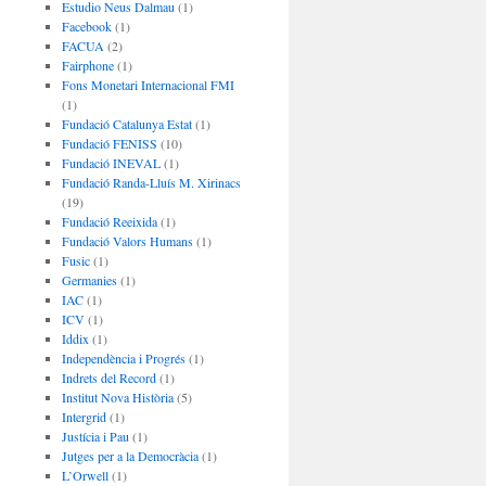
Estudio Neus Dalmau
(1)
Facebook
(1)
FACUA
(2)
Fairphone
(1)
Fons Monetari Internacional FMI
(1)
Fundació Catalunya Estat
(1)
Fundació FENISS
(10)
Fundació INEVAL
(1)
Fundació Randa-Lluís M. Xirinacs
(19)
Fundació Reeixida
(1)
Fundació Valors Humans
(1)
Fusic
(1)
Germanies
(1)
IAC
(1)
ICV
(1)
Iddix
(1)
Independència i Progrés
(1)
Indrets del Record
(1)
Institut Nova Història
(5)
Intergrid
(1)
Justícia i Pau
(1)
Jutges per a la Democràcia
(1)
L’Orwell
(1)