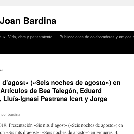
 Joan Bardina
aux. Vida, obra y pensamiento.
Publicaciones de colaboradores y amigos d
na
s d’agost» («Seis noches de agosto») en
 Artículos de Bea Talegón, Eduard
Lluís-Ignasi Pastrana Icart y Jorge
9
por
bardina
019. Presentación «Sis nits d’agost» («Seis noches de agosto») en
ón «Sis nits d’agost» («Seis noches de agosto») en Figueres. 4.