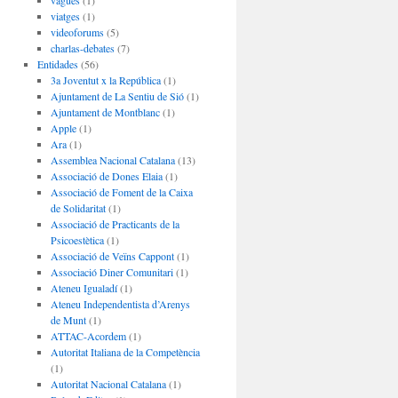
vagues
(1)
viatges
(1)
videoforums
(5)
charlas-debates
(7)
Entidades
(56)
3a Joventut x la República
(1)
Ajuntament de La Sentiu de Sió
(1)
Ajuntament de Montblanc
(1)
Apple
(1)
Ara
(1)
Assemblea Nacional Catalana
(13)
Associació de Dones Elaia
(1)
Associació de Foment de la Caixa
de Solidaritat
(1)
Associació de Practicants de la
Psicoestètica
(1)
Associació de Veïns Cappont
(1)
Associació Diner Comunitari
(1)
Ateneu Igualadí
(1)
Ateneu Independentista d’Arenys
de Munt
(1)
ATTAC-Acordem
(1)
Autoritat Italiana de la Competència
(1)
Autoritat Nacional Catalana
(1)