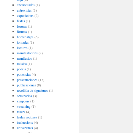
encartellades
(1)
entrevistes
(3)
exposicions
(2)
festes
(1)
forums
(1)
fòrums
(1)
homenatges
(6)
jornades
(1)
lectures
(1)
manifestacions
(2)
manifestos
(1)
música
(1)
poesia
(1)
ponencias
(4)
presentaciones
(17)
publicaciones
(8)
recollida de signatures
(1)
seminarios
(3)
simposis
(1)
streaming
(1)
tallers
(4)
taules rodones
(1)
traduccions
(4)
universitats
(4)