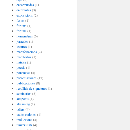
encartellades
(1)
entrevistes
(3)
exposicions
(2)
festes
(1)
forums
(1)
fòrums
(1)
homenatges
(6)
jornades
(1)
lectures
(1)
manifestacions
(2)
manifestos
(1)
música
(1)
poesia
(1)
ponencias
(4)
presentaciones
(17)
publicaciones
(8)
recollida de signatures
(1)
seminarios
(3)
simposis
(1)
streaming
(1)
tallers
(4)
taules rodones
(1)
traduccions
(4)
universitats
(4)