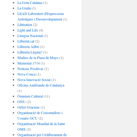
La Gota Catalana
(1)
La Gralla
(1)
LEAD Laboratori d'Expressions
Artístiques i Desenvolupament
(1)
Libération
(2)
Light and Life
(4)
Llengua Nacional
(1)
Llibertat.cat
(2)
Llibreria Alibri
(1)
Llibreria Llegim?
(1)
Madres de la Plaza de Mayo
(1)
Memorial 1714
(1)
Noticias Positivas
(1)
Nova Conca
(1)
Nova Innovació Social
(1)
Oficina Antifraude de Catalunya
(1)
Òmnium Cultural
(11)
ONU
(2)
Orfeó Gracienc
(1)
Organització de Consumidors i
Usuaris OCU
(2)
Organització Mundial de la Salut
OMS
(2)
Organització per l'Alliberament de