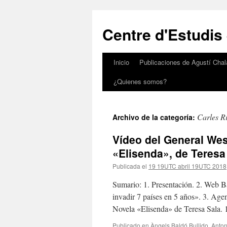
Saltar
al
Centre d'Estudis
contenido
Inicio
Publicaciones de Agustí Chal
¿Quienes somos?
Carles R
Archivo de la categoría:
Vídeo del General Wes
«Elisenda», de Teresa
Publicada el
19 19UTC abril 19UTC 2018
Sumario: 1. Presentación. 2. Web B
invadir 7 países en 5 años». 3. Age
Novela «Elisenda» de Teresa Sala. 
Publicado en
Àngels Baldó Bullido
,
Anton