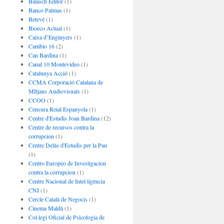
Balasch Editor
(1)
Banco Palmas
(1)
Betevé
(1)
Bioeco Actual
(1)
Caixa d’Enginyers
(1)
Cambio 16
(2)
Can Bardina
(1)
Canal 10 Montevideo
(1)
Catalunya Acció
(1)
CCMA Corporació Catalana de
MItjans Audiovisuals
(1)
CCOO
(1)
Censura Reial Espanyola
(1)
Centre d'Estudis Joan Bardina
(12)
Centre de recursos contra la
corrupcion
(1)
Centre Delàs d'Estudis per la Pau
(1)
Centro Europeo de Investigacion
contra la corrupcion
(1)
Centre Nacional de Intel·ligència
CNI
(1)
Cercle Català de Negocis
(1)
Cinema Maldà
(1)
Col·legi Oficial de Psicologia de