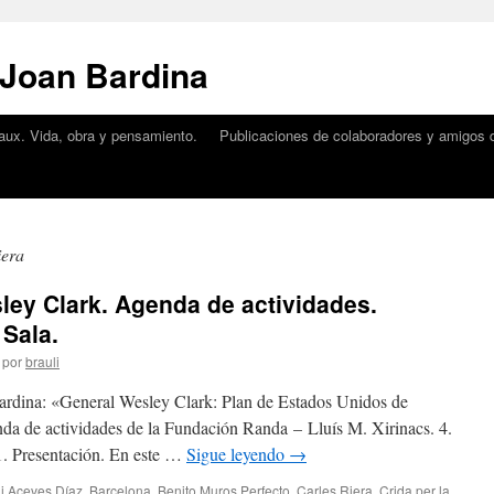
 Joan Bardina
aux. Vida, obra y pensamiento.
Publicaciones de colaboradores y amigos d
iera
ley Clark. Agenda de actividades.
 Sala.
por
brauli
ardina: «General Wesley Clark: Plan de Estados Unidos de
nda de actividades de la Fundación Randa – Lluís M. Xirinacs. 4.
1. Presentación. En este …
Sigue leyendo
→
i Aceves Díaz
,
Barcelona
,
Benito Muros Perfecto
,
Carles Riera
,
Crida per la