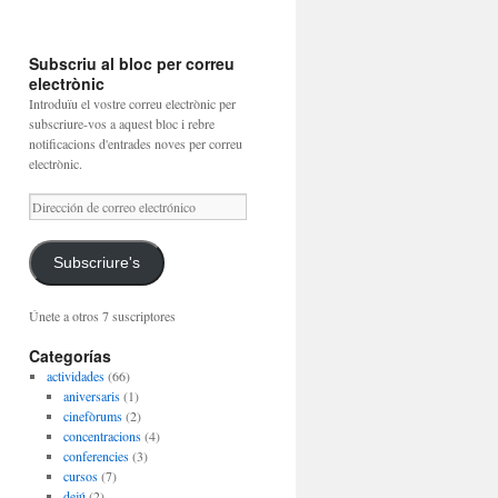
Subscriu al bloc per correu
electrònic
Introduïu el vostre correu electrònic per
subscriure-vos a aquest bloc i rebre
notificacions d'entrades noves per correu
electrònic.
Dirección
de
correo
electrónico
Subscriure's
Únete a otros 7 suscriptores
Categorías
actividades
(66)
aniversaris
(1)
cinefòrums
(2)
concentracions
(4)
conferencies
(3)
cursos
(7)
dejú
(2)