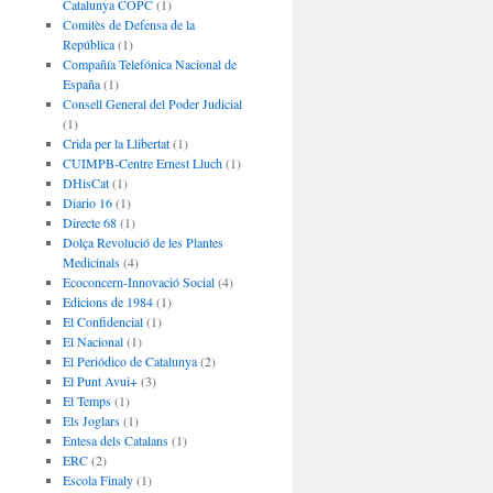
Catalunya COPC
(1)
Comitès de Defensa de la
República
(1)
Compañía Telefónica Nacional de
España
(1)
Consell General del Poder Judicial
(1)
Crida per la Llibertat
(1)
CUIMPB-Centre Ernest Lluch
(1)
DHisCat
(1)
Diario 16
(1)
Directe 68
(1)
Dolça Revolució de les Plantes
Medicinals
(4)
Ecoconcern-Innovació Social
(4)
Edicions de 1984
(1)
El Confidencial
(1)
El Nacional
(1)
El Periódico de Catalunya
(2)
El Punt Avui+
(3)
El Temps
(1)
Els Joglars
(1)
Entesa dels Catalans
(1)
ERC
(2)
Escola Finaly
(1)