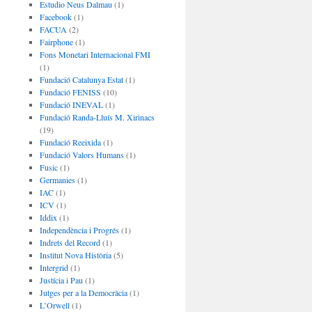
Estudio Neus Dalmau
(1)
Facebook
(1)
FACUA
(2)
Fairphone
(1)
Fons Monetari Internacional FMI
(1)
Fundació Catalunya Estat
(1)
Fundació FENISS
(10)
Fundació INEVAL
(1)
Fundació Randa-Lluís M. Xirinacs
(19)
Fundació Reeixida
(1)
Fundació Valors Humans
(1)
Fusic
(1)
Germanies
(1)
IAC
(1)
ICV
(1)
Iddix
(1)
Independència i Progrés
(1)
Indrets del Record
(1)
Institut Nova Història
(5)
Intergrid
(1)
Justícia i Pau
(1)
Jutges per a la Democràcia
(1)
L’Orwell
(1)