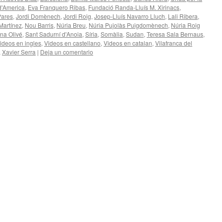
 d'America
,
Eva Franquero Ribas
,
Fundació Randa-Lluís M. Xirinacs
,
Pares
,
Jordi Domènech
,
Jordi Roig
,
Josep-Lluís Navarro Lluch
,
Lali Ribera
,
Martínez
,
Nou Barris
,
Núria Breu
,
Núria Pujolàs Puigdomènech
,
Núria Roig
na Olivé
,
Sant Sadurní d'Anoia
,
Síria
,
Somàlia
,
Sudan
,
Teresa Sala Bernaus
,
ideos en ingles
,
Videos en castellano
,
Videos en catalan
,
Vilafranca del
,
Xavier Serra
|
Deja un comentario