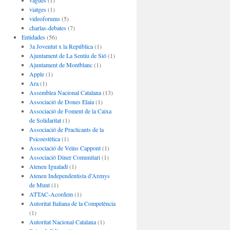
vagues
(1)
viatges
(1)
videoforums
(5)
charlas-debates
(7)
Entidades
(56)
3a Joventut x la República
(1)
Ajuntament de La Sentiu de Sió
(1)
Ajuntament de Montblanc
(1)
Apple
(1)
Ara
(1)
Assemblea Nacional Catalana
(13)
Associació de Dones Elaia
(1)
Associació de Foment de la Caixa
de Solidaritat
(1)
Associació de Practicants de la
Psicoestètica
(1)
Associació de Veïns Cappont
(1)
Associació Diner Comunitari
(1)
Ateneu Igualadí
(1)
Ateneu Independentista d’Arenys
de Munt
(1)
ATTAC-Acordem
(1)
Autoritat Italiana de la Competència
(1)
Autoritat Nacional Catalana
(1)