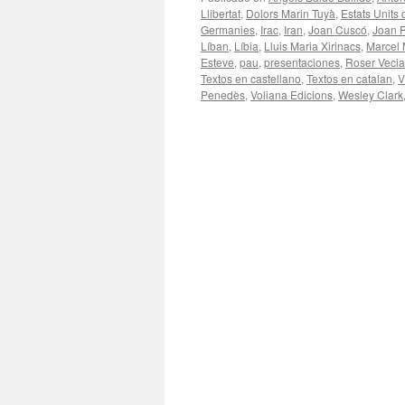
Llibertat
,
Dolors Marin Tuyà
,
Estats Units
Germanies
,
Irac
,
Iran
,
Joan Cuscó
,
Joan 
Líban
,
Líbia
,
Lluis Maria Xirinacs
,
Marcel 
Esteve
,
pau
,
presentaciones
,
Roser Vecia
Textos en castellano
,
Textos en catalan
,
V
Penedès
,
Voliana Edicions
,
Wesley Clark