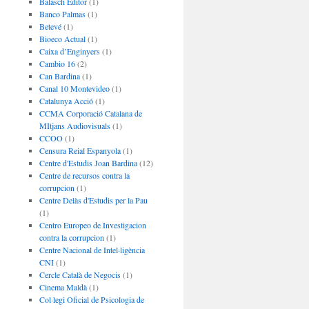
Balasch Editor
(1)
Banco Palmas
(1)
Betevé
(1)
Bioeco Actual
(1)
Caixa d’Enginyers
(1)
Cambio 16
(2)
Can Bardina
(1)
Canal 10 Montevideo
(1)
Catalunya Acció
(1)
CCMA Corporació Catalana de
MItjans Audiovisuals
(1)
CCOO
(1)
Censura Reial Espanyola
(1)
Centre d'Estudis Joan Bardina
(12)
Centre de recursos contra la
corrupcion
(1)
Centre Delàs d'Estudis per la Pau
(1)
Centro Europeo de Investigacion
contra la corrupcion
(1)
Centre Nacional de Intel·ligència
CNI
(1)
Cercle Català de Negocis
(1)
Cinema Maldà
(1)
Col·legi Oficial de Psicologia de