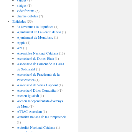
vagues
(1)
viatges
(1)
videoforums
(5)
charlas-debates
(7)
Entidades
(56)
3a Joventut x la República
(1)
Ajuntament de La Sentiu de Sió
(1)
Ajuntament de Montblanc
(1)
Apple
(1)
Ara
(1)
Assemblea Nacional Catalana
(13)
Associació de Dones Elaia
(1)
Associació de Foment de la Caixa
de Solidaritat
(1)
Associació de Practicants de la
Psicoestètica
(1)
Associació de Veïns Cappont
(1)
Associació Diner Comunitari
(1)
Ateneu Igualadí
(1)
Ateneu Independentista d’Arenys
de Munt
(1)
ATTAC-Acordem
(1)
Autoritat Italiana de la Competència
(1)
Autoritat Nacional Catalana
(1)