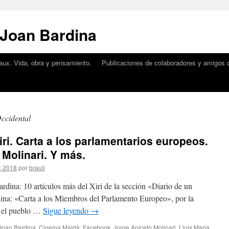
 Joan Bardina
aux. Vida, obra y pensamiento.
Publicaciones de colaboradores y amigos d
ccidental
iri. Carta a los parlamentarios europeos.
Molinari. Y más.
C 2018
por
brauli
rdina: 10 artículos más del Xiri de la sección «Diario de un
dina: «Carta a los Miembros del Parlamento Europeo», por la
n el pueblo …
Sigue leyendo
→
 Joan Bardina
,
Cinema Maldà
,
Facebook
,
Jorge Aniceto Molinari
,
Lluis Maria