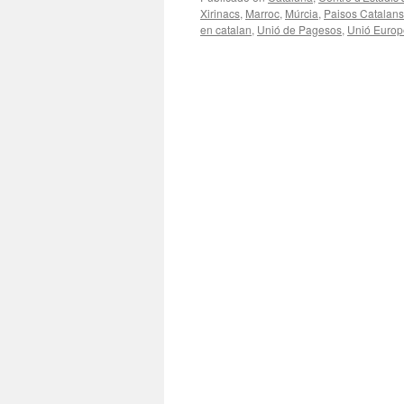
Xirinacs
,
Marroc
,
Múrcia
,
Paisos Catalans
en catalan
,
Unió de Pagesos
,
Unió Euro