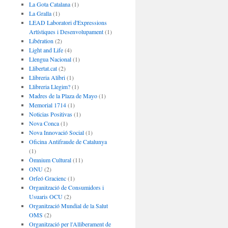
La Gota Catalana
(1)
La Gralla
(1)
LEAD Laboratori d'Expressions
Artístiques i Desenvolupament
(1)
Libération
(2)
Light and Life
(4)
Llengua Nacional
(1)
Llibertat.cat
(2)
Llibreria Alibri
(1)
Llibreria Llegim?
(1)
Madres de la Plaza de Mayo
(1)
Memorial 1714
(1)
Noticias Positivas
(1)
Nova Conca
(1)
Nova Innovació Social
(1)
Oficina Antifraude de Catalunya
(1)
Òmnium Cultural
(11)
ONU
(2)
Orfeó Gracienc
(1)
Organització de Consumidors i
Usuaris OCU
(2)
Organització Mundial de la Salut
OMS
(2)
Organització per l'Alliberament de