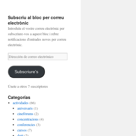
Subscriu al bloc per correu
electrònic
Introduïu el vostre correu electrònic per
subscriure-vos a aquest bloc i rebre
notificacions d'entrades noves per correu
electrònic.
Dirección
de
correo
electrónico
Subscriure's
Únete a otros 7 suscriptores
Categorías
actividades
(66)
aniversaris
(1)
cinefòrums
(2)
concentracions
(4)
conferencies
(3)
cursos
(7)
dejú
(2)