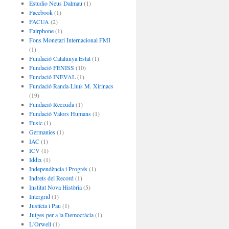
Estudio Neus Dalmau
(1)
Facebook
(1)
FACUA
(2)
Fairphone
(1)
Fons Monetari Internacional FMI
(1)
Fundació Catalunya Estat
(1)
Fundació FENISS
(10)
Fundació INEVAL
(1)
Fundació Randa-Lluís M. Xirinacs
(19)
Fundació Reeixida
(1)
Fundació Valors Humans
(1)
Fusic
(1)
Germanies
(1)
IAC
(1)
ICV
(1)
Iddix
(1)
Independència i Progrés
(1)
Indrets del Record
(1)
Institut Nova Història
(5)
Intergrid
(1)
Justícia i Pau
(1)
Jutges per a la Democràcia
(1)
L’Orwell
(1)