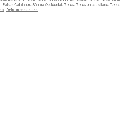
 | Paises Catalanes
,
Sàhara Occidental
,
Textos
,
Textos en castellano
,
Textos
pea
|
Deja un comentario