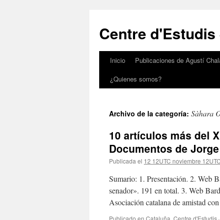
Saltar
al
Centre d'Estudis
contenido
Inicio
Publicaciones de Agustí Chal
¿Quienes somos?
Sàhara O
Archivo de la categoría:
10 artículos más del X
Documentos de Jorge 
Publicada el
12 12UTC noviembre 12UT
Sumario: 1. Presentación. 2. Web Ba
senador». 191 en total. 3. Web Bar
Asociación catalana de amistad co
Publicado en
Cataluña
,
Centre d'Estudis