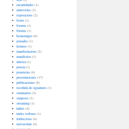
encartellades
(1)
entrevistes
(3)
exposicions
(2)
festes
(1)
forums
(1)
fòrums
(1)
homenatges
(6)
jornades
(1)
lectures
(1)
manifestacions
(2)
manifestos
(1)
música
(1)
poesia
(1)
ponencias
(4)
presentaciones
(17)
publicaciones
(8)
recollida de signatures
(1)
seminarios
(3)
simposis
(1)
streaming
(1)
tallers
(4)
taules rodones
(1)
traduccions
(4)
universitats
(4)