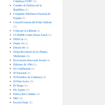
Catalunya COPC
(1)
Comitès de Defensa de la
República
(1)
Compañía Telefónica Nacional de
España
(1)
Consell General del Poder Judicial
(1)
Crida per la Llibertat
(1)
CUIMPB-Centre Ernest Lluch
(1)
DHisCat
(1)
Diario 16
(1)
Directe 68
(1)
Dolça Revolució de les Plantes
Medicinals
(4)
Ecoconcern-Innovació Social
(4)
Edicions de 1984
(1)
El Confidencial
(1)
El Nacional
(1)
El Periódico de Catalunya
(2)
El Punt Avui+
(3)
El Temps
(1)
Els Joglars
(1)
Entesa dels Catalans
(1)
ERC
(2)
Escola Finaly
(1)