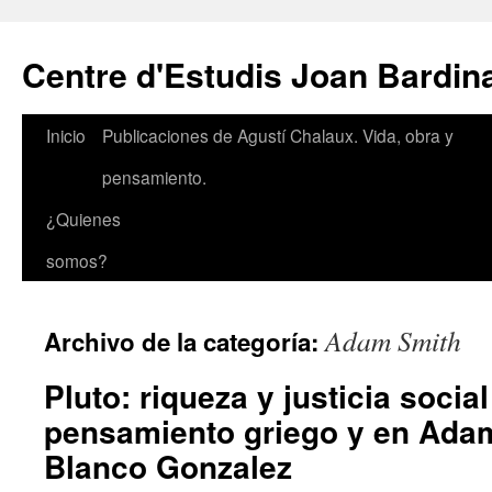
Saltar
al
Centre d'Estudis Joan Bardin
contenido
Inicio
Publicaciones de Agustí Chalaux. Vida, obra y
pensamiento.
¿Quienes
somos?
Adam Smith
Archivo de la categoría:
Pluto: riqueza y justicia social
pensamiento griego y en Adam
Blanco Gonzalez