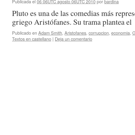
Publicada el
06 06UTC agosto 06UTC 2010
por
bardina
Pluto es una de las comedias más represe
griego Aristófanes. Su trama plantea el
Publicado en
Adam Smith
,
Aristofanes
,
corrupcion
,
economia
,
G
Textos en castellano
|
Deja un comentario