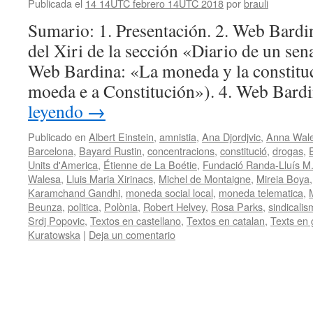
Publicada el
14 14UTC febrero 14UTC 2018
por
brauli
Sumario: 1. Presentación. 2. Web Bardi
del Xiri de la sección «Diario de un sena
Web Bardina: «La moneda y la constitu
moeda e a Constitución»). 4. Web Bard
leyendo
→
Publicado en
Albert Einstein
,
amnistia
,
Ana Djordjvic
,
Anna Wale
Barcelona
,
Bayard Rustin
,
concentracions
,
constitució
,
drogas
,
Units d'America
,
Étienne de La Boétie
,
Fundació Randa-Lluís M.
Walesa
,
Lluis Maria Xirinacs
,
Michel de Montaigne
,
Mireia Boya
Karamchand Gandhi
,
moneda social local
,
moneda telematica
,
Beunza
,
politica
,
Polònia
,
Robert Helvey
,
Rosa Parks
,
sindicali
Srdj Popovic
,
Textos en castellano
,
Textos en catalan
,
Texts en 
Kuratowska
|
Deja un comentario