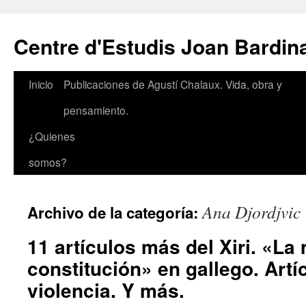
Saltar
al
Centre d'Estudis Joan Bardin
contenido
Inicio
Publicaciones de Agustí Chalaux. Vida, obra y
pensamiento.
¿Quienes
somos?
Ana Djordjvic
Archivo de la categoría:
11 artículos más del Xiri. «La
constitución» en gallego. Artí
violencia. Y más.