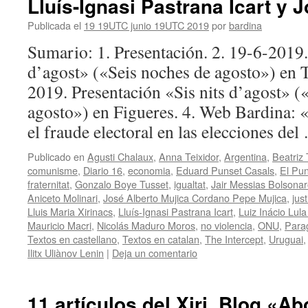
Lluís-Ignasi Pastrana Icart y J
Publicada el
19 19UTC junio 19UTC 2019
por
bardina
Sumario: 1. Presentación. 2. 19-6-2019.
d’agost» («Seis noches de agosto») en T
2019. Presentación «Sis nits d’agost» (
agosto») en Figueres. 4. Web Bardina: 
el fraude electoral en las elecciones de
Publicado en
Agusti Chalaux
,
Anna Teixidor
,
Argentina
,
Beatriz
comunisme
,
Diario 16
,
economia
,
Eduard Punset Casals
,
El Pun
fraternitat
,
Gonzalo Boye Tusset
,
igualtat
,
Jair Messias Bolsona
Aniceto Molinari
,
José Alberto Mujica Cordano Pepe Mujica
,
just
Lluis Maria Xirinacs
,
Lluís-Ignasi Pastrana Icart
,
Luiz Inácio Lula
Mauricio Macri
,
Nicolás Maduro Moros
,
no violencia
,
ONU
,
Para
Textos en castellano
,
Textos en catalan
,
The Intercept
,
Uruguai
Ilitx Uliànov Lenin
|
Deja un comentario
11 artículos del Xiri. Blog «A