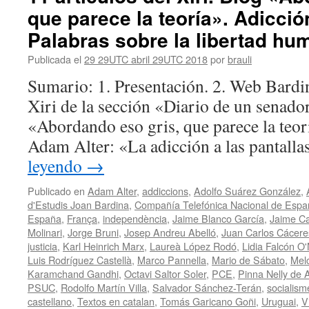
que parece la teoría». Adicción
Palabras sobre la libertad hu
Publicada el
29 29UTC abril 29UTC 2018
por
brauli
Sumario: 1. Presentación. 2. Web Bardin
Xiri de la sección «Diario de un senador
«Abordando eso gris, que parece la teor
Adam Alter: «La adicción a las pantall
leyendo
→
Publicado en
Adam Alter
,
addiccions
,
Adolfo Suárez González
,
d'Estudis Joan Bardina
,
Compañía Telefónica Nacional de Espa
España
,
França
,
independència
,
Jaime Blanco García
,
Jaime Ca
Molinari
,
Jorge Bruni
,
Josep Andreu Abelló
,
Juan Carlos Cácer
justicia
,
Karl Heinrich Marx
,
Laureà López Rodó
,
Lidia Falcón O'N
Luis Rodríguez Castellà
,
Marco Pannella
,
Mario de Sábato
,
Mel
Karamchand Gandhi
,
Octavi Saltor Soler
,
PCE
,
Pinna Nelly de A
PSUC
,
Rodolfo Martín Villa
,
Salvador Sánchez-Terán
,
socialism
castellano
,
Textos en catalan
,
Tomás Garicano Goñi
,
Uruguai
,
V