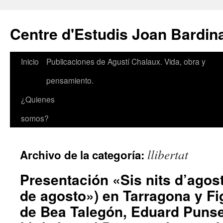
Saltar
al
Centre d'Estudis Joan Bardin
contenido
Inicio
Publicaciones de Agustí Chalaux. Vida, obra y
pensamiento.
¿Quienes
somos?
llibertat
Archivo de la categoría:
Presentación «Sis nits d’agos
de agosto») en Tarragona y Fi
de Bea Talegón, Eduard Punse