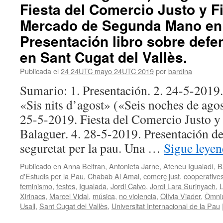
Fiesta del Comercio Justo y F
Mercado de Segunda Mano en 
Presentación libro sobre defe
en Sant Cugat del Vallès.
Publicada el
24 24UTC mayo 24UTC 2019
por
bardina
Sumario: 1. Presentación. 2. 24-5-2019.
«Sis nits d’agost» («Seis noches de agos
25-5-2019. Fiesta del Comercio Justo y
Balaguer. 4. 28-5-2019. Presentación del
seguretat per la pau. Una …
Sigue leye
Publicado en
Anna Beltran
,
Antonieta Jarne
,
Ateneu Igualadí
,
B
d'Estudis per la Pau
,
Chabab Al Amal
,
comerç just
,
cooperative
feminismo
,
festes
,
Igualada
,
Jordi Calvo
,
Jordi Lara Surinyach
,
L
Xirinacs
,
Marcel Vidal
,
música
,
no violencia
,
Olívia Viader
,
Òmniu
Usall
,
Sant Cugat del Vallès
,
Universitat Internacional de la Pau