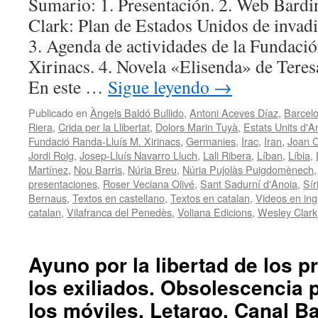
Sumario: 1. Presentación. 2. Web Bardi
Clark: Plan de Estados Unidos de invadi
3. Agenda de actividades de la Fundaci
Xirinacs. 4. Novela «Elisenda» de Teresa
En este …
Sigue leyendo
→
Publicado en
Àngels Baldó Bullido
,
Antoni Aceves Díaz
,
Barcel
Riera
,
Crida per la Llibertat
,
Dolors Marin Tuyà
,
Estats Units d'A
Fundació Randa-Lluís M. Xirinacs
,
Germanies
,
Irac
,
Iran
,
Joan 
Jordi Roig
,
Josep-Lluís Navarro Lluch
,
Lali Ribera
,
Líban
,
Líbia
,
Martínez
,
Nou Barris
,
Núria Breu
,
Núria Pujolàs Puigdomènech
presentaciones
,
Roser Veciana Olivé
,
Sant Sadurní d'Anoia
,
Sír
Bernaus
,
Textos en castellano
,
Textos en catalan
,
Videos en ing
catalan
,
Vilafranca del Penedès
,
Voliana Edicions
,
Wesley Clark
Ayuno por la libertad de los p
los exiliados. Obsolescencia
los móviles. Letargo. Canal B