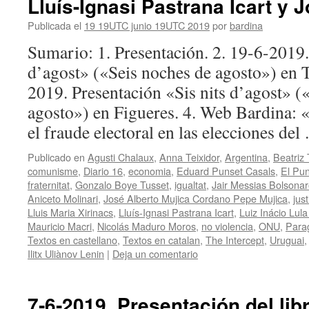
Lluís-Ignasi Pastrana Icart y J
Publicada el
19 19UTC junio 19UTC 2019
por
bardina
Sumario: 1. Presentación. 2. 19-6-2019.
d’agost» («Seis noches de agosto») en T
2019. Presentación «Sis nits d’agost» (
agosto») en Figueres. 4. Web Bardina: 
el fraude electoral en las elecciones de
Publicado en
Agusti Chalaux
,
Anna Teixidor
,
Argentina
,
Beatriz
comunisme
,
Diario 16
,
economia
,
Eduard Punset Casals
,
El Pun
fraternitat
,
Gonzalo Boye Tusset
,
igualtat
,
Jair Messias Bolsona
Aniceto Molinari
,
José Alberto Mujica Cordano Pepe Mujica
,
just
Lluis Maria Xirinacs
,
Lluís-Ignasi Pastrana Icart
,
Luiz Inácio Lula
Mauricio Macri
,
Nicolás Maduro Moros
,
no violencia
,
ONU
,
Para
Textos en castellano
,
Textos en catalan
,
The Intercept
,
Uruguai
Ilitx Uliànov Lenin
|
Deja un comentario
7‑6‑2019. Presentación del libr