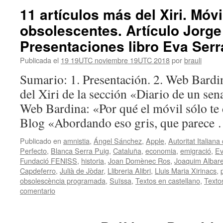
11 artículos más del Xiri. Móvi
obsolescentes. Artículo Jorge 
Presentaciones libro Eva Serr
Publicada el
19 19UTC noviembre 19UTC 2018
por
brauli
Sumario: 1. Presentación. 2. Web Bardi
del Xiri de la sección «Diario de un sena
Web Bardina: «Por qué el móvil sólo te 
Blog «Abordando eso gris, que parece
Publicado en
amnistia
,
Ángel Sánchez
,
Apple
,
Autoritat Italian
Perfecto
,
Blanca Serra Puig
,
Cataluña
,
economia
,
emigració
,
Ev
Fundació FENISS
,
historia
,
Joan Domènec Ros
,
Joaquim Albar
Capdeferro
,
Julià de Jòdar
,
Llibreria Alibri
,
Lluis Maria Xirinacs
,
obsolescència programada
,
Suïssa
,
Textos en castellano
,
Texto
comentario