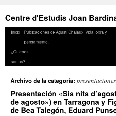
Saltar
al
Centre d'Estudis Joan Bardin
contenido
Inicio
Publicaciones de Agustí Chalaux. Vida, obra y
pensamiento.
¿Quienes
somos?
presentaciones
Archivo de la categoría:
Presentación «Sis nits d’agos
de agosto») en Tarragona y Fi
de Bea Talegón, Eduard Punse