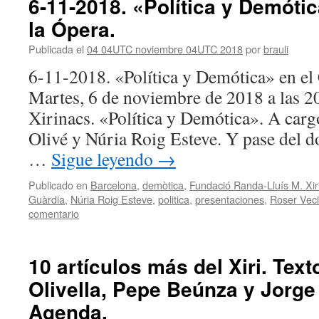
6-11-2018. «Política y Demótic
la Ópera.
Publicada el
04 04UTC noviembre 04UTC 2018
por
brauli
6-11-2018. «Política y Demótica» en el 
Martes, 6 de noviembre de 2018 a las 2
Xirinacs. «Política y Demótica». A car
Olivé y Núria Roig Esteve. Y pase del d
…
Sigue leyendo
→
Publicado en
Barcelona
,
demòtica
,
Fundació Randa-Lluís M. Xir
Guàrdia
,
Núria Roig Esteve
,
politica
,
presentaciones
,
Roser Veci
comentario
10 artículos más del Xiri. Text
Olivella, Pepe Beúnza y Jorge 
Agenda.