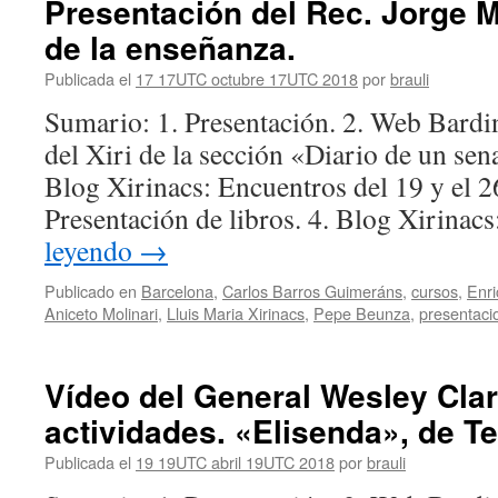
Presentación del Rec. Jorge M
de la enseñanza.
Publicada el
17 17UTC octubre 17UTC 2018
por
brauli
Sumario: 1. Presentación. 2. Web Bardi
del Xiri de la sección «Diario de un sena
Blog Xirinacs: Encuentros del 19 y el 2
Presentación de libros. 4. Blog Xirina
leyendo
→
Publicado en
Barcelona
,
Carlos Barros Guimeráns
,
cursos
,
Enri
Aniceto Molinari
,
Lluis Maria Xirinacs
,
Pepe Beunza
,
presentaci
Vídeo del General Wesley Cla
actividades. «Elisenda», de Te
Publicada el
19 19UTC abril 19UTC 2018
por
brauli