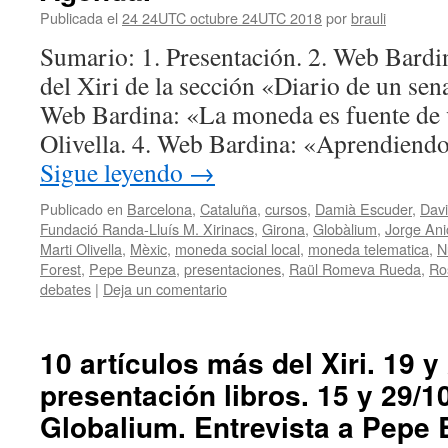
Publicada el
24 24UTC octubre 24UTC 2018
por
brauli
Sumario: 1. Presentación. 2. Web Bardi
del Xiri de la sección «Diario de un sena
Web Bardina: «La moneda es fuente de 
Olivella. 4. Web Bardina: «Aprendiend
Sigue leyendo
→
Publicado en
Barcelona
,
Cataluña
,
cursos
,
Damià Escuder
,
Davi
Fundació Randa-Lluís M. Xirinacs
,
Girona
,
Globàlium
,
Jorge Ani
Marti Olivella
,
Mèxic
,
moneda social local
,
moneda telematica
,
N
Forest
,
Pepe Beunza
,
presentaciones
,
Raül Romeva Rueda
,
Ro
debates
|
Deja un comentario
10 artículos más del Xiri. 19 y
presentación libros. 15 y 29/1
Globalium. Entrevista a Pepe 