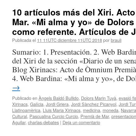
10 artículos más del Xiri. Act
Mar. «Mi alma y yo» de Dolors 
como referente. Artículos de J
Publicada el
11 11UTC diciembre 11UTC 2018
por
brauli
Sumario: 1. Presentación. 2. Web Bardi
del Xiri de la sección «Diario de un sena
Blog Xirinacs: Acto de Òmnium Premià
4. Web Bardina: «Mi alma y yo», de D
→
Publicado en
Àngels Baldó Bullido
,
Dolors Marin Tuyà
,
evasió fi
Xirinacs
,
Galícia
,
Jordi Griera
,
Jordi Sànchez Picanyol
,
Jordi Tur
Llatinoamèrica
,
Lluis Maria Xirinacs
,
medicina
,
moneda
,
Navarr
Cultural
,
Pascualina Curcio Curcio
,
Premià de Mar
,
presentacio
Aguilar
,
charlas-debates
|
Deja un comentario