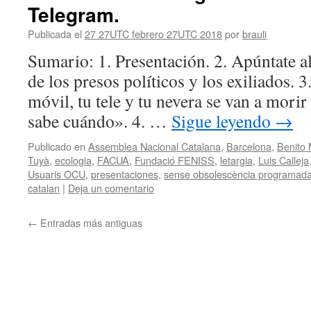
Telegram.
Publicada el
27 27UTC febrero 27UTC 2018
por
brauli
Sumario: 1. Presentación. 2. Apúntate al
de los presos políticos y los exiliados.
móvil, tu tele y tu nevera se van a morir 
sabe cuándo». 4. …
Sigue leyendo
→
Publicado en
Assemblea Nacional Catalana
,
Barcelona
,
Benito 
Tuyà
,
ecologia
,
FACUA
,
Fundació FENISS
,
letargia
,
Luis Calleja
Usuaris OCU
,
presentaciones
,
sense obsolescència programad
catalan
|
Deja un comentario
←
Entradas más antiguas