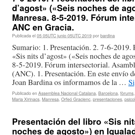
d’agost» («Seis noches de ag
Manresa. 8‑5‑2019. Fórum inter
ANC en Gracia.
Publicada el
05 05UTC junio 05UTC 2019
por
bardina
Sumario: 1. Presentación. 2. 7‑6‑2019. 
«Sis nits d’agost» («Seis noches de ago
8‑5‑2019. Fórum intersectorial. Asambl
(ANC). 1. Presentación. En este envío d
Joan Bardina os informamos de la …
S
Publicado en
Assemblea Nacional Catalana
,
Barcelona
,
fòrums
Maria Xirinacs
,
Manresa
,
Orfeó Gracienc
,
presentaciones
,
psico
Presentación del libro «Sis ni
noches de agosto») en Igualad