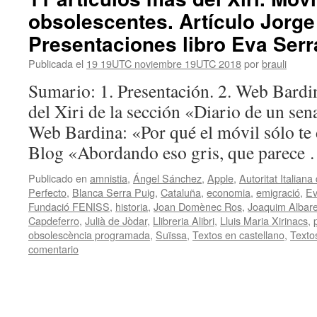
obsolescentes. Artículo Jorge 
Presentaciones libro Eva Serr
Publicada el
19 19UTC noviembre 19UTC 2018
por
brauli
Sumario: 1. Presentación. 2. Web Bardi
del Xiri de la sección «Diario de un sena
Web Bardina: «Por qué el móvil sólo te 
Blog «Abordando eso gris, que parece
Publicado en
amnistia
,
Ángel Sánchez
,
Apple
,
Autoritat Italian
Perfecto
,
Blanca Serra Puig
,
Cataluña
,
economia
,
emigració
,
Ev
Fundació FENISS
,
historia
,
Joan Domènec Ros
,
Joaquim Albar
Capdeferro
,
Julià de Jòdar
,
Llibreria Alibri
,
Lluis Maria Xirinacs
,
obsolescència programada
,
Suïssa
,
Textos en castellano
,
Texto
comentario