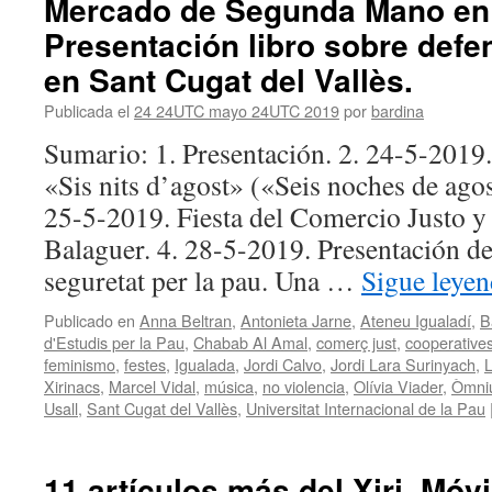
Mercado de Segunda Mano en 
Presentación libro sobre defe
en Sant Cugat del Vallès.
Publicada el
24 24UTC mayo 24UTC 2019
por
bardina
Sumario: 1. Presentación. 2. 24-5-2019.
«Sis nits d’agost» («Seis noches de agos
25-5-2019. Fiesta del Comercio Justo y
Balaguer. 4. 28-5-2019. Presentación del
seguretat per la pau. Una …
Sigue leye
Publicado en
Anna Beltran
,
Antonieta Jarne
,
Ateneu Igualadí
,
B
d'Estudis per la Pau
,
Chabab Al Amal
,
comerç just
,
cooperative
feminismo
,
festes
,
Igualada
,
Jordi Calvo
,
Jordi Lara Surinyach
,
L
Xirinacs
,
Marcel Vidal
,
música
,
no violencia
,
Olívia Viader
,
Òmniu
Usall
,
Sant Cugat del Vallès
,
Universitat Internacional de la Pau
11 artículos más del Xiri. Móvi