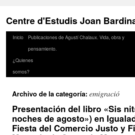
Saltar
al
Centre d'Estudis Joan Bardin
contenido
Inicio
Publicaciones de Agustí Chalaux. Vida, obra y
pensamiento.
¿Quienes
somos?
emigració
Archivo de la categoría:
Presentación del libro «Sis ni
noches de agosto») en Igualad
Fiesta del Comercio Justo y F