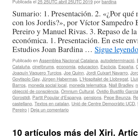
Publicada el
25 25UTC abril 25UTC 2019
por
bardina
Sumario: 1. Presentación. 2. «¿Por qué
con los Jordis?», por Víctor Sampedro
Pereiro y Manuel Rivas. 3. Repaso de la 
económica. 1. Presentación. En este env
Estudios Joan Bardina …
Sigue leyend
Publicado en
Assemblea Nacional Catalana
,
autodeterminació
,
Cataluña
,
cinefòrums
,
economia
,
educacion
,
Escòcia
,
España
,
G
Joaquín Vaquero Turcios
,
Joe Quinn
,
Jordi Cuixart Navarro
,
Jor
Goytisolo Gay
,
Jürgen Habermas
,
L'Hospitalet de Llobregat
,
Llu
Barros
,
moneda social local
,
moneda telematica
,
Niall Bradley
,
n
objecció de consciència
,
Òmnium Cultural
,
Ovidio Bustillo Garci
Gorostidi
,
Partit Popular d'Espanya
,
pensions
,
Pepe Beunza
,
Re
castellano
,
Textos en catalan
,
Unió de Centre Democràtic UCD
,
Pereiro
|
Deja un comentario
10 artículos más del Xiri. Artí