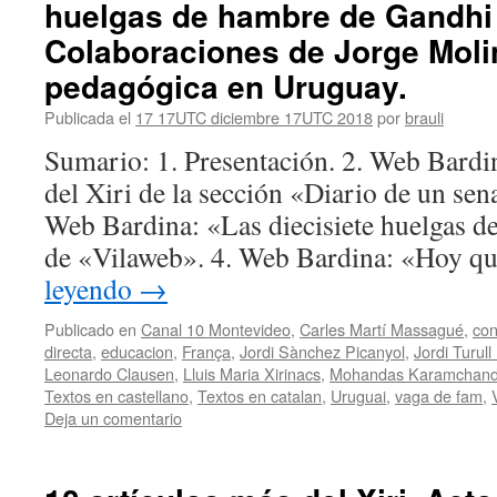
huelgas de hambre de Gandhi 
Colaboraciones de Jorge Molin
pedagógica en Uruguay.
Publicada el
17 17UTC diciembre 17UTC 2018
por
brauli
Sumario: 1. Presentación. 2. Web Bardi
del Xiri de la sección «Diario de un sena
Web Bardina: «Las diecisiete huelgas 
de «Vilaweb». 4. Web Bardina: «Hoy q
leyendo
→
Publicado en
Canal 10 Montevideo
,
Carles Martí Massagué
,
con
directa
,
educacion
,
França
,
Jordi Sànchez Picanyol
,
Jordi Turul
Leonardo Clausen
,
Lluis Maria Xirinacs
,
Mohandas Karamchand
Textos en castellano
,
Textos en catalan
,
Uruguai
,
vaga de fam
,
Deja un comentario