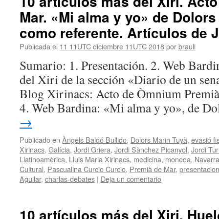
10 artículos más del Xiri. Act
Mar. «Mi alma y yo» de Dolors 
como referente. Artículos de J
Publicada el
11 11UTC diciembre 11UTC 2018
por
brauli
Sumario: 1. Presentación. 2. Web Bardi
del Xiri de la sección «Diario de un sena
Blog Xirinacs: Acto de Òmnium Premià
4. Web Bardina: «Mi alma y yo», de D
→
Publicado en
Àngels Baldó Bullido
,
Dolors Marin Tuyà
,
evasió fi
Xirinacs
,
Galícia
,
Jordi Griera
,
Jordi Sànchez Picanyol
,
Jordi Tur
Llatinoamèrica
,
Lluis Maria Xirinacs
,
medicina
,
moneda
,
Navarr
Cultural
,
Pascualina Curcio Curcio
,
Premià de Mar
,
presentacio
Aguilar
,
charlas-debates
|
Deja un comentario
10 artículos más del Xiri. Hue