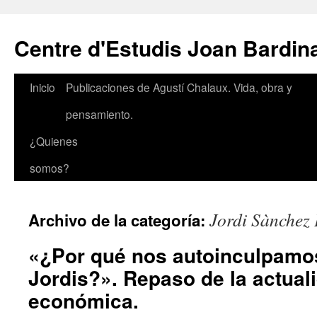
Saltar
al
Centre d'Estudis Joan Bardin
contenido
Inicio
Publicaciones de Agustí Chalaux. Vida, obra y
pensamiento.
¿Quienes
somos?
Jordi Sànchez
Archivo de la categoría:
«¿Por qué nos autoinculpamo
Jordis?». Repaso de la actuali
económica.