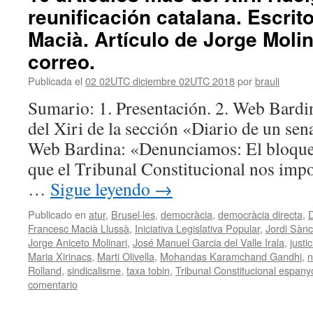
reunificación catalana. Escrit
Macià. Artículo de Jorge Molin
correo.
Publicada el
02 02UTC diciembre 02UTC 2018
por
brauli
Sumario: 1. Presentación. 2. Web Bardi
del Xiri de la sección «Diario de un sena
Web Bardina: «Denunciamos: El bloqueo 
que el Tribunal Constitucional nos imp
…
Sigue leyendo
→
Publicado en
atur
,
Brusel·les
,
democràcia
,
democràcia directa
,
D
Francesc Macià Llussà
,
Iniciativa Legislativa Popular
,
Jordi Sànc
Jorge Aniceto Molinari
,
José Manuel Garcia del Valle Irala
,
justic
Maria Xirinacs
,
Marti Olivella
,
Mohandas Karamchand Gandhi
,
n
Rolland
,
sindicalisme
,
taxa tobin
,
Tribunal Constitucional espany
comentario