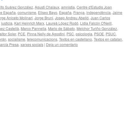
lfo Suárez González
,
Agusti Chalaux
,
amnistia
,
Centre d'Estudis Joan
de España
,
comunisme
,
Eliseo Bayo
,
España
,
França
,
independència
,
Jaime
rge Aniceto Molinari
,
Jorge Bruni
,
Josep Andreu Abelló
,
Juan Carlos
,
justicia
,
Karl Heinrich Marx
,
Laureà López Rodó
,
Lidia Falcón O'Neill
,
uez Castellà
,
Marco Pannella
,
Mario de Sábato
,
Melchor Turiño González
,
altor Soler
,
PCE
,
Pinna Nelly de Agostini
,
PSC
,
psicologia
,
PSOE
,
PSUC
,
erán
,
socialisme
,
telecomunicacions
,
Textos en castellano
,
Textos en catalan
,
arcía Presa
,
xarxes socials
|
Deja un comentario