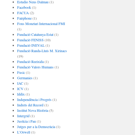
Estudio Neus Dalmau
(1)
Facebook
(1)
FACUA
(2)
Fairphone
(1)
Fons Monetari Internacional FMI
(1)
Fundació Catalunya Estat
(1)
Fundació FENISS
(10)
Fundació INEVAL
(1)
Fundació Randa-Lluís M. Xirinacs
(19)
Fundació Reeixida
(1)
Fundació Valors Humans
(1)
Fusic
(1)
Germanies
(1)
IAC
(1)
ICV
(1)
Iddix
(1)
Independència i Progrés
(1)
Indrets del Record
(1)
Institut Nova Història
(5)
Intergrid
(1)
Justícia i Pau
(1)
Jutges per a la Democràcia
(1)
L’Orwell
(1)