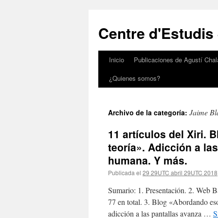
Saltar
al
Centre d'Estudis
contenido
Inicio
Publicaciones de Agustí Chal
¿Quienes somos?
Jaime Bl
Archivo de la categoría:
11 artículos del Xiri.
teoría». Adicción a las
humana. Y más.
Publicada el
29 29UTC abril 29UTC 2018
Sumario: 1. Presentación. 2. Web Ba
77 en total. 3. Blog «Abordando eso
adicción a las pantallas avanza …
S