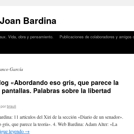
 Joan Bardina
aux. Vida, obra y pensamiento.
Publicaciones de colaboradores y amigos d
anco García
 Blog «Abordando eso gris, que parece la
 pantallas. Palabras sobre la libertad
por
brauli
rdina: 11 artículos del Xiri de la sección «Diario de un senador».
 gris, que parece la teoría». 4. Web Bardina: Adam Alter: «La
igue leyendo
→