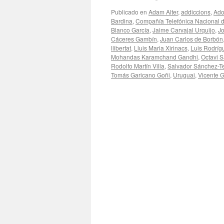
Publicado en
Adam Alter
,
addiccions
,
Ado
Bardina
,
Compañía Telefónica Nacional 
Blanco García
,
Jaime Carvajal Urquijo
,
Jo
Cáceres Gambín
,
Juan Carlos de Borbón
llibertat
,
Lluis Maria Xirinacs
,
Luis Rodríg
Mohandas Karamchand Gandhi
,
Octavi S
Rodolfo Martín Villa
,
Salvador Sánchez-T
Tomás Garicano Goñi
,
Uruguai
,
Vicente G