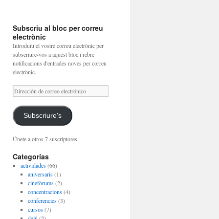
Subscriu al bloc per correu
electrònic
Introduïu el vostre correu electrònic per
subscriure-vos a aquest bloc i rebre
notificacions d'entrades noves per correu
electrònic.
Dirección
de
correo
electrónico
Subscriure's
Únete a otros 7 suscriptores
Categorías
actividades
(66)
aniversaris
(1)
cinefòrums
(2)
concentracions
(4)
conferencies
(3)
cursos
(7)
dejú
(2)