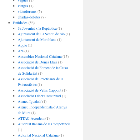
vagues
(1)
viatges
(1)
videoforums
(5)
charlas-debates
(7)
Entidades
(56)
3a Joventut x la República
(1)
Ajuntament de La Sentiu de Sió
(1)
Ajuntament de Montblanc
(1)
Apple
(1)
Ara
(1)
Assemblea Nacional Catalana
(13)
Associació de Dones Elaia
(1)
Associació de Foment de la Caixa
de Solidaritat
(1)
Associació de Practicants de la
Psicoestètica
(1)
Associació de Veïns Cappont
(1)
Associació Diner Comunitari
(1)
Ateneu Igualadí
(1)
Ateneu Independentista d’Arenys
de Munt
(1)
ATTAC-Acordem
(1)
Autoritat Italiana de la Competència
(1)
Autoritat Nacional Catalana
(1)