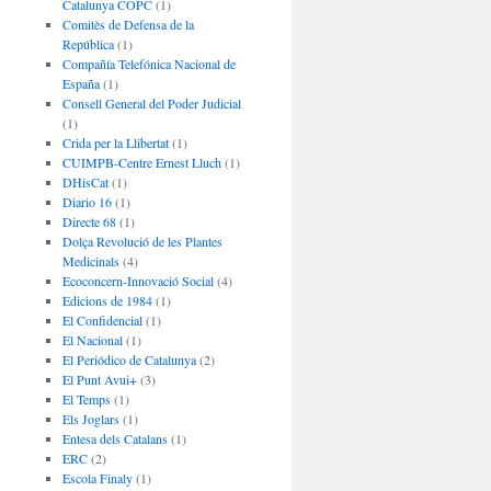
Catalunya COPC
(1)
Comitès de Defensa de la
República
(1)
Compañía Telefónica Nacional de
España
(1)
Consell General del Poder Judicial
(1)
Crida per la Llibertat
(1)
CUIMPB-Centre Ernest Lluch
(1)
DHisCat
(1)
Diario 16
(1)
Directe 68
(1)
Dolça Revolució de les Plantes
Medicinals
(4)
Ecoconcern-Innovació Social
(4)
Edicions de 1984
(1)
El Confidencial
(1)
El Nacional
(1)
El Periódico de Catalunya
(2)
El Punt Avui+
(3)
El Temps
(1)
Els Joglars
(1)
Entesa dels Catalans
(1)
ERC
(2)
Escola Finaly
(1)