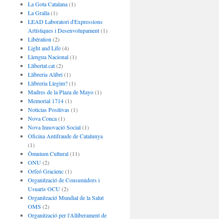
La Gota Catalana
(1)
La Gralla
(1)
LEAD Laboratori d'Expressions
Artístiques i Desenvolupament
(1)
Libération
(2)
Light and Life
(4)
Llengua Nacional
(1)
Llibertat.cat
(2)
Llibreria Alibri
(1)
Llibreria Llegim?
(1)
Madres de la Plaza de Mayo
(1)
Memorial 1714
(1)
Noticias Positivas
(1)
Nova Conca
(1)
Nova Innovació Social
(1)
Oficina Antifraude de Catalunya
(1)
Òmnium Cultural
(11)
ONU
(2)
Orfeó Gracienc
(1)
Organització de Consumidors i
Usuaris OCU
(2)
Organització Mundial de la Salut
OMS
(2)
Organització per l'Alliberament de