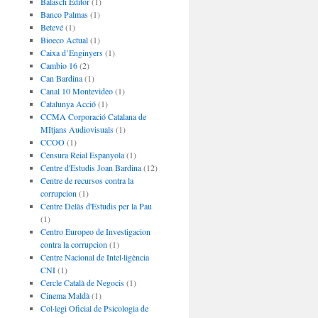
Balasch Editor
(1)
Banco Palmas
(1)
Betevé
(1)
Bioeco Actual
(1)
Caixa d’Enginyers
(1)
Cambio 16
(2)
Can Bardina
(1)
Canal 10 Montevideo
(1)
Catalunya Acció
(1)
CCMA Corporació Catalana de
MItjans Audiovisuals
(1)
CCOO
(1)
Censura Reial Espanyola
(1)
Centre d'Estudis Joan Bardina
(12)
Centre de recursos contra la
corrupcion
(1)
Centre Delàs d'Estudis per la Pau
(1)
Centro Europeo de Investigacion
contra la corrupcion
(1)
Centre Nacional de Intel·ligència
CNI
(1)
Cercle Català de Negocis
(1)
Cinema Maldà
(1)
Col·legi Oficial de Psicologia de