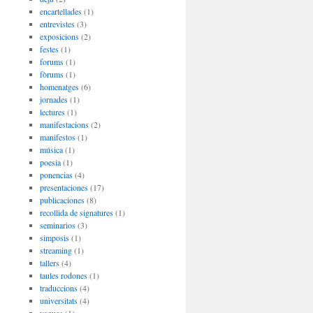
encartellades
(1)
entrevistes
(3)
exposicions
(2)
festes
(1)
forums
(1)
fòrums
(1)
homenatges
(6)
jornades
(1)
lectures
(1)
manifestacions
(2)
manifestos
(1)
música
(1)
poesia
(1)
ponencias
(4)
presentaciones
(17)
publicaciones
(8)
recollida de signatures
(1)
seminarios
(3)
simposis
(1)
streaming
(1)
tallers
(4)
taules rodones
(1)
traduccions
(4)
universitats
(4)