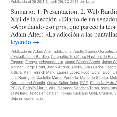
Publicada el
29 29UTC abril 29UTC 2018
por
brauli
Sumario: 1. Presentación. 2. Web Bardin
Xiri de la sección «Diario de un senador
«Abordando eso gris, que parece la teor
Adam Alter: «La adicción a las pantall
leyendo
→
Publicado en
Adam Alter
,
addiccions
,
Adolfo Suárez González
,
d'Estudis Joan Bardina
,
Compañía Telefónica Nacional de Espa
España
,
França
,
independència
,
Jaime Blanco García
,
Jaime Ca
Molinari
,
Jorge Bruni
,
Josep Andreu Abelló
,
Juan Carlos Cácer
justicia
,
Karl Heinrich Marx
,
Laureà López Rodó
,
Lidia Falcón O'N
Luis Rodríguez Castellà
,
Marco Pannella
,
Mario de Sábato
,
Mel
Karamchand Gandhi
,
Octavi Saltor Soler
,
PCE
,
Pinna Nelly de A
PSUC
,
Rodolfo Martín Villa
,
Salvador Sánchez-Terán
,
socialism
castellano
,
Textos en catalan
,
Tomás Garicano Goñi
,
Uruguai
,
V
Deja un comentario