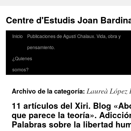
Saltar
al
Centre d'Estudis Joan Bardin
contenido
Inicio
Publicaciones de Agustí Chalaux. Vida, obra y
pensamiento.
¿Quienes
somos?
Laureà López
Archivo de la categoría:
11 artículos del Xiri. Blog «A
que parece la teoría». Adicción
Palabras sobre la libertad hu