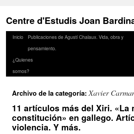
Saltar
al
Centre d'Estudis Joan Bardin
contenido
Inicio
Publicaciones de Agustí Chalaux. Vida, obra y
pensamiento.
¿Quienes
somos?
Xavier Carma
Archivo de la categoría:
11 artículos más del Xiri. «La
constitución» en gallego. Artí
violencia. Y más.