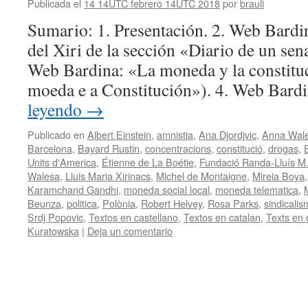
Publicada el
14 14UTC febrero 14UTC 2018
por
brauli
Sumario: 1. Presentación. 2. Web Bardi
del Xiri de la sección «Diario de un sena
Web Bardina: «La moneda y la constitu
moeda e a Constitución»). 4. Web Bard
leyendo
→
Publicado en
Albert Einstein
,
amnistia
,
Ana Djordjvic
,
Anna Wale
Barcelona
,
Bayard Rustin
,
concentracions
,
constitució
,
drogas
,
Units d'America
,
Étienne de La Boétie
,
Fundació Randa-Lluís M.
Walesa
,
Lluis Maria Xirinacs
,
Michel de Montaigne
,
Mireia Boya
Karamchand Gandhi
,
moneda social local
,
moneda telematica
,
Beunza
,
politica
,
Polònia
,
Robert Helvey
,
Rosa Parks
,
sindicali
Srdj Popovic
,
Textos en castellano
,
Textos en catalan
,
Texts en 
Kuratowska
|
Deja un comentario